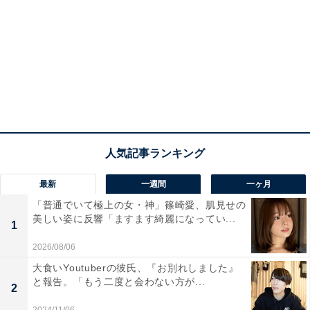
最新
一週間
一ヶ月
「普通でいて極上の女・神」篠崎愛、肌見せの
美しい姿に反響「ますます綺麗になってい...
1
2026/08/06
大食いYoutuberの彼氏、『お別れしました』
と報告。「もう二度と会わない方が...
2