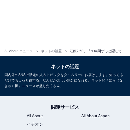
All About ニュース
ネットの話題
江頭2:50、『１年間ずっと隠していたこと』を明かす！ 「みんなには早く話したいなと思った」
ネットの話題
国内外のSNSで話題の人＆トピックをタイムリーにお届けします。知ってる
だけでちょっと得する、なんだか楽しい気分になれる、ネット発「知ら（な
きゃ）損」ニュースが盛りだくさん。
関連サービス
All About
All About Japan
イチオシ