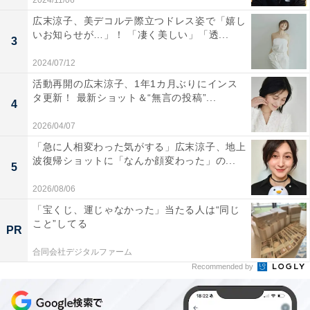
2024/11/06
広末涼子、美デコルテ際立つドレス姿で「嬉し
いお知らせが…」！ 「凄く美しい」「透...
3
2024/07/12
活動再開の広末涼子、1年1カ月ぶりにインス
タ更新！ 最新ショット＆“無言の投稿”...
4
2026/04/07
「急に人相変わった気がする」広末涼子、地上
波復帰ショットに「なんか顔変わった」の...
5
2026/08/06
「宝くじ、運じゃなかった」当たる人は“同じ
こと”してる
PR
合同会社デジタルファーム
Recommended by