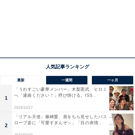
最新
一週間
一ヶ月
「うわすごい豪華メンバー」木梨憲武、ヒロミ
へ「連絡ください！」呼び掛ける。ISS...
1
2024/10/17
「リアル天使」篠崎愛、肩をちら見せしたバス
ローブ姿に「可愛すぎんぞ～」「目の表情...
2