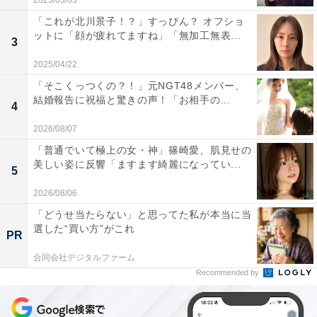
2023/03/03
「これが北川景子！？」すっぴん？ オフショ
ットに「顔が疲れてますね」「無加工無表...
3
2025/04/22
「そこくっつくの？！」元NGT48メンバー、
結婚報告に祝福と驚きの声！「お相手の...
4
2026/08/07
「普通でいて極上の女・神」篠崎愛、肌見せの
美しい姿に反響「ますます綺麗になってい...
5
2026/08/06
「どうせ当たらない」と思ってた私が本当に当
選した“買い方”がこれ
PR
合同会社デジタルファーム
Recommended by