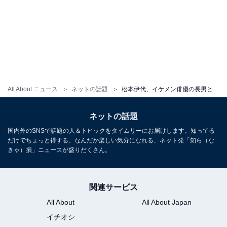
All About ニュース
ネットの話題
松本伊代、イケメン俳優の長男との節分ショットを公開し話題に！ 「親子で初めて公の場にでたかも」
ネットの話題
国内外のSNSで話題の人＆トピックをタイムリーにお届けします。知ってる
だけでちょっと得する、なんだか楽しい気分になれる、ネット発「知ら（な
きゃ）損」ニュースが盛りだくさん。
関連サービス
All About
All About Japan
イチオシ