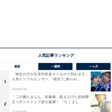
最新
一週間
一ヶ月
「彼女の方が生涯年収多そうなので別れます」
人気インフルエンサー、“彼氏”に振られ...
1
2026/07/30
「二の腕たまらん」佐藤健、鍛え上げた筋肉際
立つタンクトップ姿を披露！ 「たくまし...
2