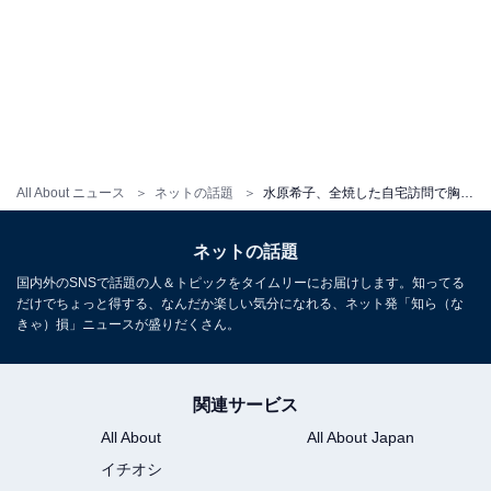
All About ニュース
ネットの話題
水原希子、全焼した自宅訪問で胸中明かす。「言葉を失う、とはまさにこの事」「どうする事も出来ない」
ネットの話題
国内外のSNSで話題の人＆トピックをタイムリーにお届けします。知ってる
だけでちょっと得する、なんだか楽しい気分になれる、ネット発「知ら（な
きゃ）損」ニュースが盛りだくさん。
関連サービス
All About
All About Japan
イチオシ