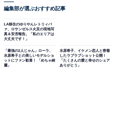
編集部が選ぶおすすめ記事
LA移住のゆりやんレトリィバ
ァ、ロサンゼルス火災の現地写
真＆安否報告。「私のエリアは
大丈夫です！」
「最強の2人じゃん」ローラ、
水原希子、イケメン恋人と密着
水原希子との美しいモデルショ
したラブラブショット公開！
ットにファン歓喜！ 「めちゃ綺
「たくさんの愛と幸せのシェア
麗」
ありがとう」