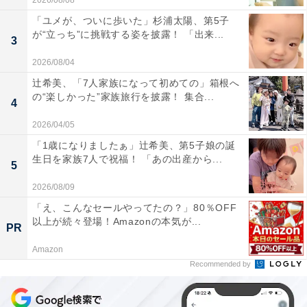
2026/08/08
「ユメが、ついに歩いた」杉浦太陽、第5子
が“立っち”に挑戦する姿を披露！ 「出来...
3
2026/08/04
辻希美、「7人家族になって初めての」箱根へ
の“楽しかった”家族旅行を披露！ 集合...
4
2026/04/05
「1歳になりましたぁ」辻希美、第5子娘の誕
生日を家族7人で祝福！ 「あの出産から...
5
2026/08/09
「え、こんなセールやってたの？」80％OFF
以上が続々登場！Amazonの本気が...
PR
Amazon
Recommended by