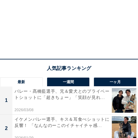
最新
一週間
一ヶ月
バレー・髙橋藍選手、兄＆愛犬とのプライベー
トショットに「超きちょー」「笑顔が見れ...
1
2026/03/08
イケメンバレー選手、キス＆耳食べショットに
反響！ 「なんなのーこのイチャイチャ感...
2