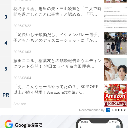
2026/01/29
花乃まりあ、趣里の夫・三山凌輝と「二人で時
間を過ごしたことは事実」と認める。「不...
3
2026/07/22
「足長いし子煩悩だし」イケメンバレー選手、
子どもたちとのディズニーショットに「か...
4
2026/01/03
藤田ニコル、稲葉友との結婚報告＆ウエディン
グフォト公開！ 池田エライザ＆内田理央...
5
2023/08/04
「え、こんなセールやってたの？」80％OFF
以上が続々登場！Amazonの本気が...
PR
Amazon
Recommended by