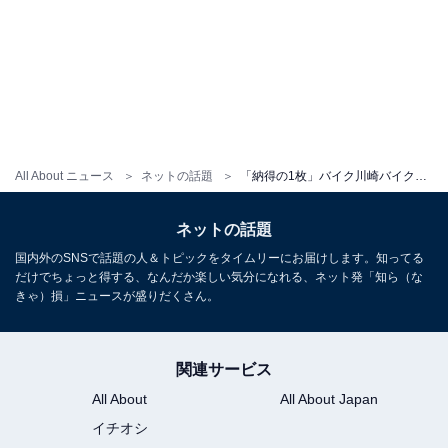
All About ニュース
ネットの話題
「納得の1枚」バイク川崎バイク、バレリーナ芸人に絶賛された“バレエ向きすぎる”足の甲に反響！
ネットの話題
国内外のSNSで話題の人＆トピックをタイムリーにお届けします。知ってる
だけでちょっと得する、なんだか楽しい気分になれる、ネット発「知ら（な
きゃ）損」ニュースが盛りだくさん。
関連サービス
All About
All About Japan
イチオシ