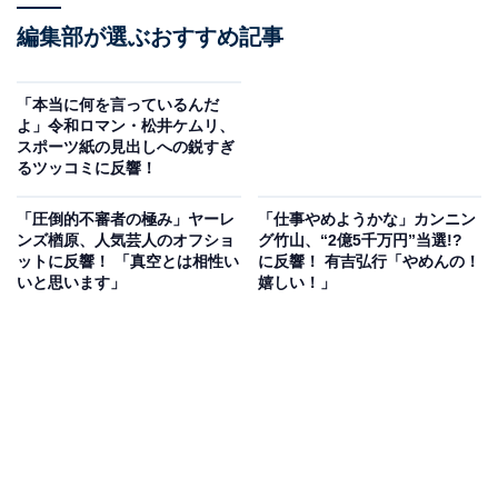
編集部が選ぶおすすめ記事
「本当に何を言っているんだ
よ」令和ロマン・松井ケムリ、
スポーツ紙の見出しへの鋭すぎ
るツッコミに反響！
「圧倒的不審者の極み」ヤーレ
「仕事やめようかな」カンニン
ンズ楢原、人気芸人のオフショ
グ竹山、“2億5千万円”当選!?
ットに反響！ 「真空とは相性い
に反響！ 有吉弘行「やめんの！
いと思います」
嬉しい！」