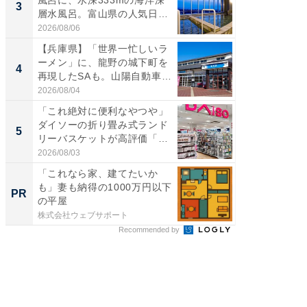
3
3
層水風呂。富山県の人気日
ど、夏限
帰...
2026/08/06
2026/08/0
【兵庫県】「世界一忙しいラ
【埼玉
ーメン」に、龍野の城下町を
「行田天
4
4
再現したSAも。山陽自動車
は和の
道...
が...
2026/08/04
2026/08/0
「これ絶対に便利なやつや」
【石川
ダイソーの折り畳み式ランド
湯】「天
5
5
リーバスケットが高評価「使
賀ゆめ
わ...
お...
2026/08/03
2026/08/0
「これなら家、建てたいか
「うち
も」妻も納得の1000万円以下
い」と
PR
PR
の平屋
鐘。自
外せな..
株式会社ウェブサポート
ビズヒン
Recommended by