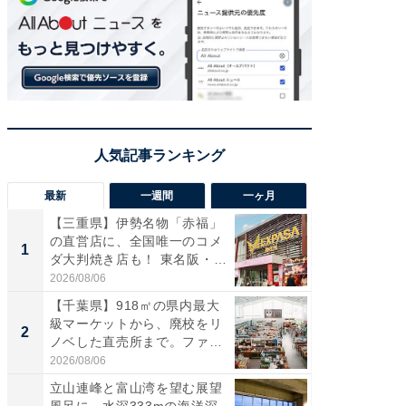
最新
一週間
一ヶ月
【三重県】伊勢名物「赤福」
【兵庫
の直営店に、全国唯一のコメ
ーメン
1
1
ダ大判焼き店も！ 東名阪・
再現した
伊...
道...
2026/08/06
2026/08/0
【千葉県】918㎡の県内最大
【三重
級マーケットから、廃校をリ
「鈴鹿天
2
2
ノベした直売所まで。ファ
は100
ー...
2026/08/06
2026/08/0
立山連峰と富山湾を望む展望
「ミニオ
風呂に、水深333mの海洋深
ッグ！ 