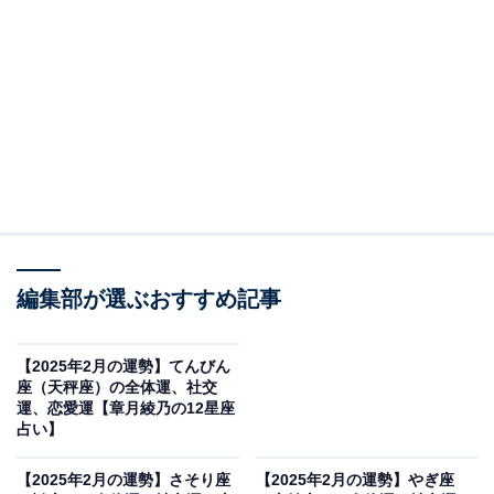
ニーズに応えて！
・全体運
体感としては、「何がなんだか」でしょう。気付いた
ら、話が進んでいて、周囲に求められるまま進めていた
ら、なぜかうまくいって、評価され、恒例化するので
す。なぜ、成功したのか、何がよかったのかも、理由は
よく分からない。
編集部が選ぶおすすめ記事
でも、まあ、運が動くときってそういうものです。いく
【2025年2月の運勢】てんびん
つかの偶然が重なり、いくつかのご縁が働き、新しい流
座（天秤座）の全体運、社交
れが生まれるのです。そして、これまでちゃんとやって
運、恋愛運【章月綾乃の12星座
占い】
きた人だけが、うまく乗りこなせるというわけ。誰かが
担いでくれる、助けてくれる幸運にもあやかって。手柄
【2025年2月の運勢】さそり座
【2025年2月の運勢】やぎ座
や名声は独り占めせずに、みんなとシェアしていきまし