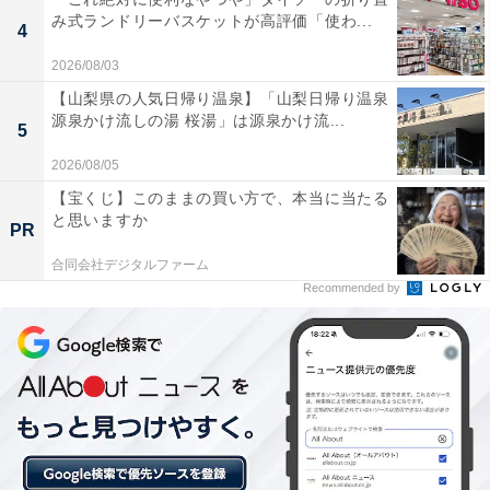
み式ランドリーバスケットが高評価「使わ...
4
2026/08/03
【山梨県の人気日帰り温泉】「山梨日帰り温泉
源泉かけ流しの湯 桜湯」は源泉かけ流...
5
2026/08/05
他の星座の運勢も見る
【宝くじ】このままの買い方で、本当に当たる
と思いますか
PR
【1月の運勢】おひつじ座（牡羊座）
合同会社デジタルファーム
【1月の運勢】おうし座（牡牛座）
Recommended by
【1月の運勢】ふたご座（双子座）
【1月の運勢】かに座（蟹座）
【1月の運勢】しし座（獅子座）
【1月の運勢】おとめ座（乙女座）
【1月の運勢】てんびん座（天秤座）
【1月の運勢】さそり座（蠍座）
【1月の運勢】いて座（射手座）※今見ている記事