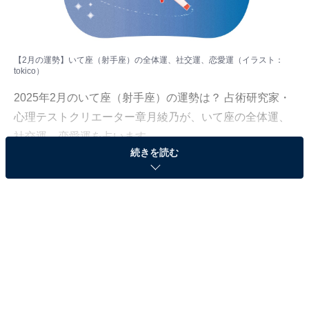
【2月の運勢】いて座（射手座）の全体運、社交運、恋愛運（イラスト：
tokico
）
2025年2月のいて座（射手座）の運勢は？ 占術研究家・
心理テストクリエーター章月綾乃が、いて座の全体運、
社交運、恋愛運を占います。
続きを読む
＞【2025年2月の運勢】他の星座の運勢が気になる人は
こちら
いて座（11月23日～12月21日生まれ）
ナチュラル開運