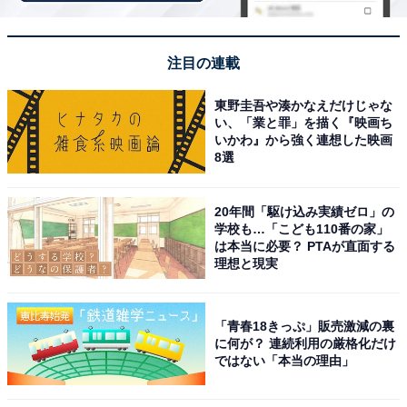
【1月の運勢】やぎ座（山羊座）
【1月の運勢】みずがめ座（水瓶座）
注目の連載
【1月の運勢】うお座（魚座）
東野圭吾や湊かなえだけじゃな
い、「業と罪」を描く『映画ち
いかわ』から強く連想した映画
8選
20年間「駆け込み実績ゼロ」の
学校も…「こども110番の家」
は本当に必要？ PTAが直面する
理想と現実
「青春18きっぷ」販売激減の裏
に何が？ 連続利用の厳格化だけ
ではない「本当の理由」