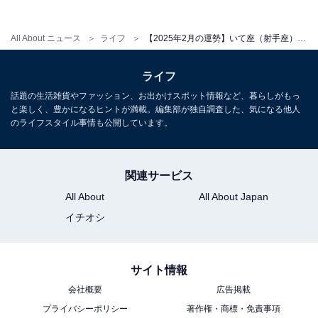
こちらもおすすめ
【2025年2月の運勢】「おひつじ座～うお座」
章月綾乃の12星座占い
All About ニュース
ライフ
【2025年2月の運勢】いて座（射手座）の全体運、社交運、恋愛運【章月綾乃の12星座占い】
ライフ
話題の生活雑貨やファッション、お出かけスポット情報など、暮らしがもっ
と楽しく、豊かになるヒントが満載。編集部が独自調査した、気になる他人
のライフスタイル事情も公開しています。
関連サービス
All About
All About Japan
イチオシ
サイト情報
会社概要
広告掲載
プライバシーポリシー
著作権・商標・免責事項