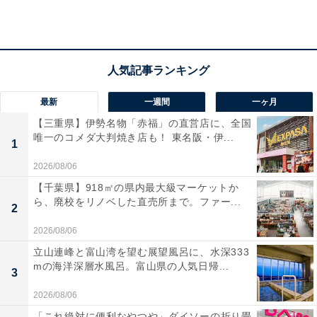
ます。やることが多く、省略しがちなのです。このた
め、思いがけず、好きな人を傷つけてしまうかも？ 気付
いたらすぐに追いかけて。ドラマチックに盛り上がるは
ず。
最新
一週間
一ヶ月
【三重県】伊勢名物「赤福」の直営店に、全国
ラッキーポイント……レモンイエロー、ジップアッ
唯一のコメダ大判焼き店も！ 東名阪・伊...
1
プ、スニーカー、キャラメル
2026/08/06
【千葉県】918㎡の県内最大級マーケットか
ら、廃校をリノベした直売所まで。ファー...
2
2026/08/06
立山連峰と富山湾を望む展望風呂に、水深333
mの海洋深層水風呂。富山県の人気日帰...
3
2026/08/06
「これ絶対に便利なやつや」ダイソーの折り畳