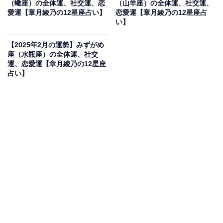
（蠍座）の全体運、社交運、恋
（山羊座）の全体運、社交運、
愛運【章月綾乃の12星座占い】
恋愛運【章月綾乃の12星座占
ょう。いざというときに頼れるチーム、ブレーンを得
い】
て、今後の展開もワイドに広がっていくはず。
【2025年2月の運勢】みずがめ
座（水瓶座）の全体運、社交
・社交運
運、恋愛運【章月綾乃の12星座
潜在的なサポーター、ファンを掘り起こせるでしょう。
占い】
みんな、あなたと絡みたいのです。でも、愛と期待が重
いため、付き合い過ぎない方がよさそう。ビジネス相手
なら仕事の話と少々の雑談、いつかタイミングが合った
らやりましょうの約束くらいにとどめて、距離を上手に
コントロールして。バランスを間違うと相手のフィール
ド、ペースに巻き込まれてしまうため。フレンドリーだ
けど、ちょっと遠い人っぽく接するとラクだし、円満で
す。
・恋愛運
恋は、「イエス」よりも「ノー」を言いやすくなってい