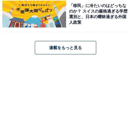
占い師＆イラストレータープロフィール
「移民」に冷たいのはどっちな
のか？ スイスの厳格過ぎる学歴
選別と、日本の曖昧過ぎる外国
人政策
占い師：
章月 綾乃
占い、心理テストの執筆、監修。雑誌、Web、広告
タイアップ記事などを多数手がけています。
連載をもっと見る
イラストレーター：
tokico
タウン情報誌の営業、住宅情報誌の編集を経てフリ
ーのイラストレーターに。媒体制作の経験を生かし
て、「わかりやすく、ゆる可愛く」をモットーに媒
体のコンテンツ理解を促進するようなイラストを制
作しています。雑誌やWeb、結婚式やSNSの似顔絵
など幅広い分野で活動中。