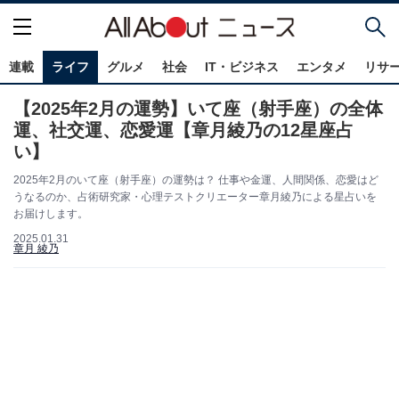
連載
ライフ
グルメ
社会
IT・ビジネス
エンタメ
リサ
【2025年2月の運勢】いて座（射手座）の全体
運、社交運、恋愛運【章月綾乃の12星座占
い】
2025年2月のいて座（射手座）の運勢は？ 仕事や金運、人間関係、恋愛はど
うなるのか、占術研究家・心理テストクリエーター章月綾乃による星占いを
お届けします。
2025.01.31
章月 綾乃