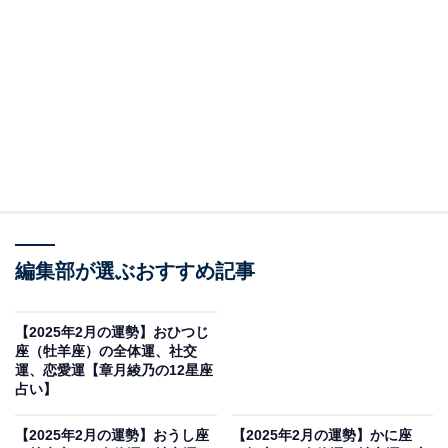
ハッピーゴーイングで！
・全体運
心が動かないと、運が働きません。イヤイヤ、しぶしぶ
では、能率がダダ下がりに。今月は「気になる」「やり
たい」を大事にしていきましょう。多少、バランスが悪
くてもいいのです。むしろ、コスパ、タイパ度外視でい
きましょう。どうしても見たいライブのために、往復20
編集部が選ぶおすすめ記事
倍の時間をかけて駆け付ける的な決断が、見えないカラ
を破って、人生に勢いと箔をつけます。趣味や遊び、推
【2025年2月の運勢】おひつじ
し活を堪能し、イキイキと過ごしましょう。
座（牡羊座）の全体運、社交
運、恋愛運【章月綾乃の12星座
占い】
さて、問題は、ヤル気が起こらないミッションやノルマ
です。こちらは、時短への挑戦がオススメ。いかに作業
【2025年2月の運勢】おうし座
【2025年2月の運勢】かに座
時間を減らせるか、ゲーム感覚で自分にチャレンジして