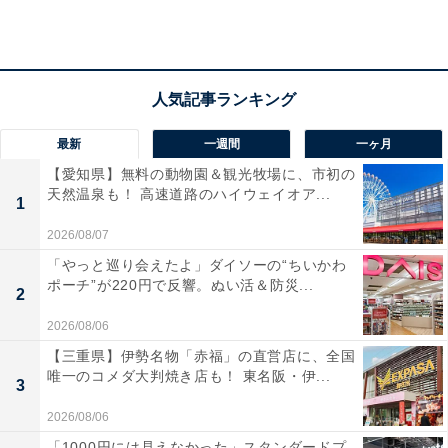
えます。互いに早く答えがほしいため、ゴールまで突き
進むことに。国境を越えた恋も有望。思い切ってみて。
ラッキーポイント……ミッドナイトブルー、イニシ
最新
一週間
一ヶ月
ャルモチーフ、船の旅、チョコサブレ
【愛知県】無料の動物園＆観光牧場に、市初の
天然温泉も！ 高速道路のハイウェイオア...
1
2026/08/07
「やっと巡り会えたよ」ダイソーの“ちいかわ
ポーチ”が220円で反響。ぬい活＆防災...
2
2026/08/06
【三重県】伊勢名物「赤福」の直営店に、全国
唯一のコメダ大判焼き店も！ 東名阪・伊...
3
2026/08/06
「1000円には見えなかった」スタンダードプ