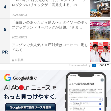
ロダクツのリュックが「高見えする」の...
4
2026/08/03
「面白いのあったから購入〜」ダイソーのポッ
プアップランドリーバッグが話題。“さま...
他の星座の運勢も見る
5
2026/08/03
【2月の運勢】おひつじ座（牡羊座）
アマゾンで大人気！血圧対策はコーヒーに足し
【2月の運勢】おうし座（牡牛座）
てみて
PR
【2月の運勢】ふたご座（双子座）※今見ている記事
森永乳業
【2月の運勢】かに座（蟹座）
Recommended by
【2月の運勢】しし座（獅子座）
【2月の運勢】おとめ座（乙女座）
【2月の運勢】てんびん座（天秤座）
【2月の運勢】さそり座（蠍座）
【2月の運勢】いて座（射手座）
【2月の運勢】やぎ座（山羊座）
【2月の運勢】みずがめ座（水瓶座）