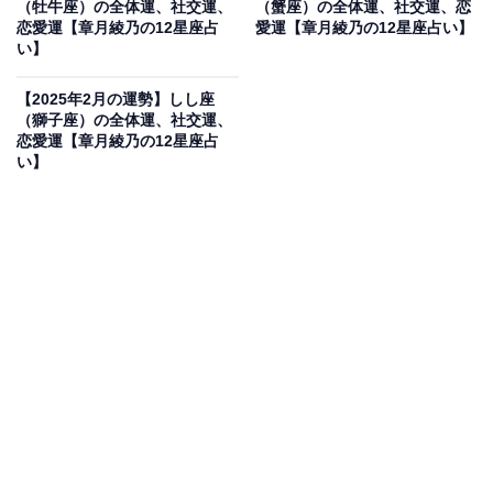
（牡牛座）の全体運、社交運、
（蟹座）の全体運、社交運、恋
恋愛運【章月綾乃の12星座占
愛運【章月綾乃の12星座占い】
みて。それはそれでやりがいが生まれて、案外盛り上が
い】
るでしょう。
【2025年2月の運勢】しし座
（獅子座）の全体運、社交運、
・社交運
恋愛運【章月綾乃の12星座占
語り合いたい、そんな願望が高まっています。でも、イ
い】
チを言えば全部分かってくれる親友とは、つながりにく
いみたい。モヤモヤ、ムズムズするうちに、今まで建前
で接していた人にポロッと本音をぶつけてしまうかも。
そして、自分では上手に隠していた思いや願いが、実は
バレバレだったことに気付くのです。少々、気恥ずかし
い思いをしますが、これで社交スキルは爆上がりするこ
とに。「バレてた？」で一皮むけて、仲間が増えます。
・恋愛運
恋は、あなた至上初のスピードで動くかも。気付いた
ら、結婚の約束をしていた、別れていた、どちらもあり