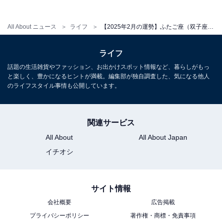
All About ニュース
ライフ
【2025年2月の運勢】ふたご座（双子座）の全体運、社交運、恋愛運【章月綾乃の12星座占い】
ライフ
話題の生活雑貨やファッション、お出かけスポット情報など、暮らしがもっ
と楽しく、豊かになるヒントが満載。編集部が独自調査した、気になる他人
のライフスタイル事情も公開しています。
関連サービス
All About
All About Japan
イチオシ
サイト情報
会社概要
広告掲載
プライバシーポリシー
著作権・商標・免責事項