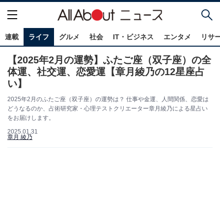
連載
ライフ
グルメ
社会
IT・ビジネス
エンタメ
リサ
【2025年2月の運勢】ふたご座（双子座）の全
体運、社交運、恋愛運【章月綾乃の12星座占
い】
2025年2月のふたご座（双子座）の運勢は？ 仕事や金運、人間関係、恋愛は
どうなるのか、占術研究家・心理テストクリエーター章月綾乃による星占い
をお届けします。
2025.01.31
章月 綾乃