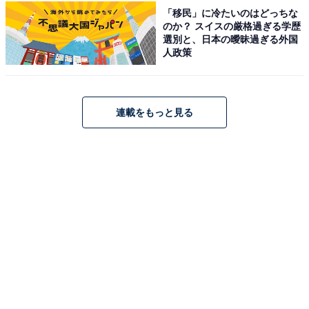
「移民」に冷たいのはどっちな
占い師：
章月 綾乃
のか？ スイスの厳格過ぎる学歴
占い、心理テストの執筆、監修。雑誌、Web、広告
選別と、日本の曖昧過ぎる外国
人政策
タイアップ記事などを多数手がけています。
イラストレーター：
tokico
連載をもっと見る
タウン情報誌の営業、住宅情報誌の編集を経てフリ
ーのイラストレーターに。媒体制作の経験を生かし
て、「わかりやすく、ゆる可愛く」をモットーに媒
体のコンテンツ理解を促進するようなイラストを制
作しています。雑誌やWeb、結婚式やSNSの似顔絵
など幅広い分野で活動中。
こちらもおすすめ
【2025年2月の運勢】「おひつじ座～うお座」
章月綾乃の12星座占い