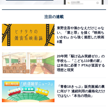
【2月の運勢】うお座（魚座）
注目の連載
東野圭吾や湊かなえだけじゃな
い、「業と罪」を描く『映画ち
いかわ』から強く連想した映画
8選
20年間「駆け込み実績ゼロ」の
学校も…「こども110番の家」
は本当に必要？ PTAが直面する
理想と現実
「青春18きっぷ」販売激減の裏
に何が？ 連続利用の厳格化だけ
占い師＆イラストレータープロフィール
ではない「本当の理由」