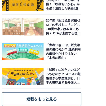
描く『映画ちいかわ』か
ら強く連想した映画8選
20年間「駆け込み実績ゼ
ロ」の学校も…「こども
110番の家」は本当に必
要？ PTAが直面する理想
と現実
「青春18きっぷ」販売激
減の裏に何が？ 連続利用
の厳格化だけではない
「本当の理由」
「移民」に冷たいのはど
っちなのか？ スイスの厳
格過ぎる学歴選別と、日
本の曖昧過ぎる外国人政
策
連載をもっと見る