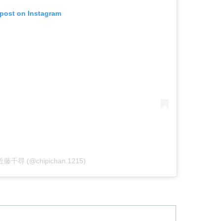
 post on Instagram
y 近藤千尋 (@chipichan.1215)