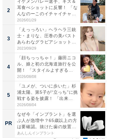
イケメンバレー選手、キス＆
「え、
耳食べショットに反響！ 「な
芸人、2
2
2
んなのーこのイチャイチャ
エットに
感...
2026/01/29
2026/08/0
「えっっろい」ヘラヘラ三銃
「脚が
士・まりな、圧巻の美バスト
横川尚
3
3
あらわなグラビアショット公
ムキな姿
開...
刃...
2023/09/29
2026/08/0
「顔ちっっちゃ！」藤田ニコ
「脳がバ
ル、娘と初の北海道旅行を公
装姿が話
4
4
開！ 「スタイルよすぎる
のお父さ
よ〜...
2026/08/08
2026/08/0
「ユメが、ついに歩いた」杉
「急に
浦太陽、第5子が“立っち”に挑
る」広
5
5
戦する姿を披露！ 「出来...
ョット
た」の..
2026/08/04
2026/08/0
なぜ今「インプラント」を選
「え、
ぶ人が急増中？65歳以上の方
の？」8
PR
PR
は要確認。抜けた歯の放置
場！Ama
は...
あんしんインプラント
Amazon