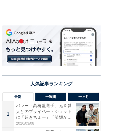
最新
一週間
一ヶ月
バレー・髙橋藍選手、兄＆愛
「さす
犬とのプライベートショット
は」高
1
1
に「超きちょー」「笑顔が見
災地を
れ...
「カ...
2026/03/08
2026/08/0