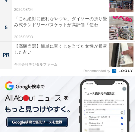
4
2026/08/04
「これ絶対に便利なやつや」ダイソーの折り畳
み式ランドリーバスケットが高評価「使わ...
5
2026/08/03
【高額当選】簡単に宝くじを当てた女性が暴露
した占い
PR
合同会社デジタルファーム
Recommended by