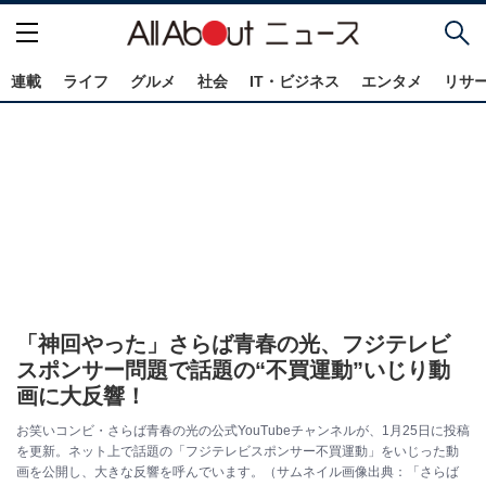
連載
ライフ
グルメ
社会
IT・ビジネス
エンタメ
リサ
「神回やった」さらば青春の光、フジテレビ
スポンサー問題で話題の“不買運動”いじり動
画に大反響！
お笑いコンビ・さらば青春の光の公式YouTubeチャンネルが、1月25日に投稿
を更新。ネット上で話題の「フジテレビスポンサー不買運動」をいじった動
画を公開し、大きな反響を呼んでいます。（サムネイル画像出典：「さらば