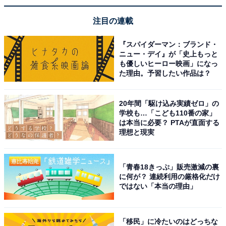
注目の連載
『スパイダーマン：ブランド・
ニュー・デイ』が「史上もっと
も優しいヒーロー映画」になっ
た理由。予習したい作品は？
20年間「駆け込み実績ゼロ」の
学校も…「こども110番の家」
は本当に必要？ PTAが直面する
理想と現実
「青春18きっぷ」販売激減の裏
に何が？ 連続利用の厳格化だけ
ではない「本当の理由」
「移民」に冷たいのはどっちな