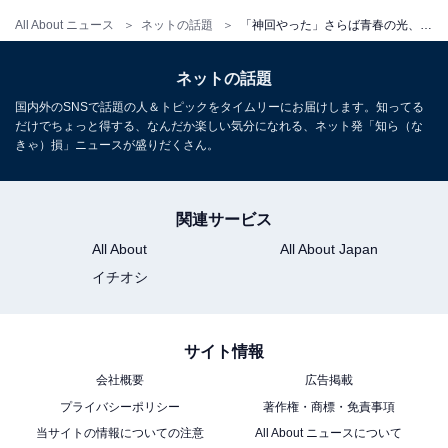
All About ニュース
ネットの話題
「神回やった」さらば青春の光、フジテレビスポンサー問題で話題の“不買運動”いじり動画に大反響！
ネットの話題
国内外のSNSで話題の人＆トピックをタイムリーにお届けします。知ってる
だけでちょっと得する、なんだか楽しい気分になれる、ネット発「知ら（な
きゃ）損」ニュースが盛りだくさん。
関連サービス
All About
All About Japan
イチオシ
サイト情報
会社概要
広告掲載
プライバシーポリシー
著作権・商標・免責事項
当サイトの情報についての注意
All About ニュースについて