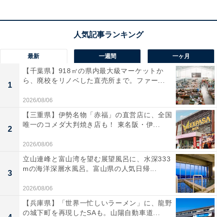
最新
一週間
一ヶ月
【千葉県】918㎡の県内最大級マーケットか
ら、廃校をリノベした直売所まで。ファー...
1
2026/08/06
【三重県】伊勢名物「赤福」の直営店に、全国
唯一のコメダ大判焼き店も！ 東名阪・伊...
2
2026/08/06
立山連峰と富山湾を望む展望風呂に、水深333
mの海洋深層水風呂。富山県の人気日帰...
3
2026/08/06
【兵庫県】「世界一忙しいラーメン」に、龍野
の城下町を再現したSAも。山陽自動車道...