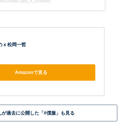
y aNo2mass (@a_n_o2mass)
あの x 松岡一哲
Amazonで見る
んが過去に公開した「#僕服」も見る