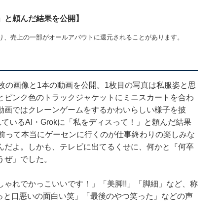
」と頼んだ結果を公開】
り、売上の一部がオールアバウトに還元されることがあります。
枚の画像と1本の動画を公開。1枚目の写真は私服姿と思
とピンク色のトラックジャケットにミニスカートを合わ
動画ではクレーンゲームをするかわいらしい様子を披
されているAI・Grokに「私をディスって！」と頼んだ結果
お前って本当にゲーセンに行くのが仕事終わりの楽しみな
んだよ。しかも、テレビに出てるくせに、何かと『何卒
うぜ」でした。
ゃれでかっこいいです！」「美脚!!」「脚細」など、称
ょっと口悪いの面白い笑」「最後のやつ笑った」などの声