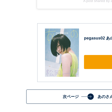
A post shared b
pegasus02 
次ページ
あのさ