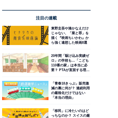
注目の連載
東野圭吾や湊かなえだけ
じゃない、「業と罪」を
描く『映画ちいかわ』か
ら強く連想した映画8選
20年間「駆け込み実績ゼ
ロ」の学校も…「こども
110番の家」は本当に必
要？ PTAが直面する理想
と現実
「青春18きっぷ」販売激
減の裏に何が？ 連続利用
の厳格化だけではない
「本当の理由」
「移民」に冷たいのはど
っちなのか？ スイスの厳