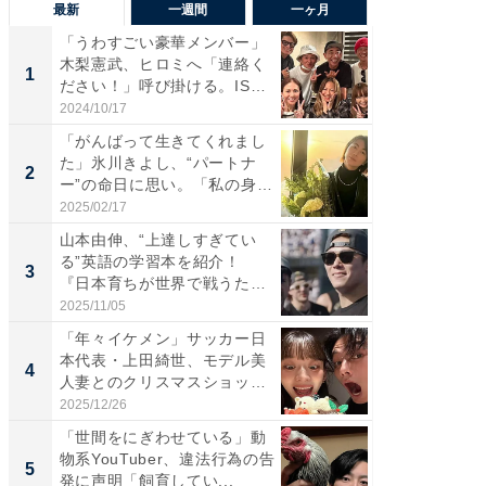
最新
一週間
一ヶ月
「うわすごい豪華メンバー」
「さす
木梨憲武、ヒロミへ「連絡く
は」高
1
1
ださい！」呼び掛ける。IS
災地を
S...
「カ...
2024/10/17
2026/08/0
「がんばって生きてくれまし
「女の
た」氷川きよし、“パートナ
介、バ
2
2
ー”の命日に思い。「私の身
らのプレ
体...
愛...
2025/02/17
2026/08/0
山本由伸、“上達しすぎてい
「脚が
る”英語の学習本を紹介！
横川尚
3
3
『日本育ちが世界で戦うため
ムキな姿
の...
刃...
2025/11/05
2026/08/0
「年々イケメン」サッカー日
「え、
本代表・上田綺世、モデル美
芸人、2
4
4
人妻とのクリスマスショット
エットに
に...
2025/12/26
2026/08/0
「世間をにぎわせている」動
「脳がバ
物系YouTuber、違法行為の告
装姿が話
5
5
発に声明「飼育してい...
のお父さ