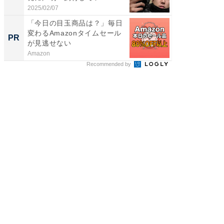
2025/02/07
2026/08/0
「今日の目玉商品は？」毎日
ホーム
変わるAmazonタイムセール
麒麟・
PR
PR
が見逃せない
ージ
Amazon
住友生命
Recommended by