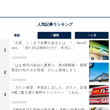
100g当たりの栄養成分表示は以下の通りです。
・カロリー：357kcal
・たんぱく質：11.1g
・脂質：33.1g
・炭水化物：3.6g
最新
一週間
一ヶ月
・食塩相当量：2.3g
「正直、ここまで反響があるとは…！」NewD
ays、「見た目は地味だけど、本当に...
1
2026/08/06
「はま寿司の旨ねた夏祭り」第3弾開催！ 期間
限定の旬ネタが登場「だいぶ美味しそう...
2
2026/08/05
「ガスト食堂、本気出しました」ガスト、定食
4種ご飯大盛り無料キャンペーン「うおお...
3
2026/08/06
【無印良品】朝食の新定番！ 手軽に栄養が取