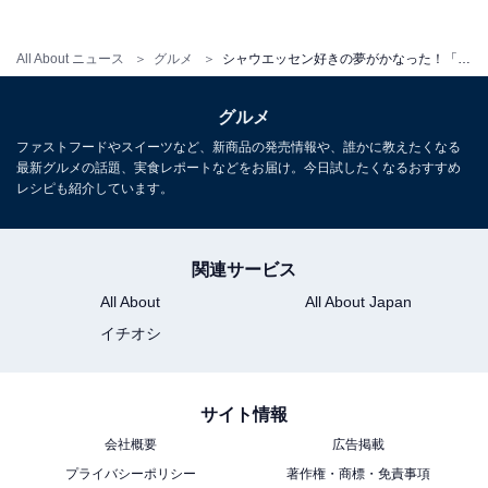
All About ニュース
グルメ
シャウエッセン好きの夢がかなった！「シャウステーキ」は肉のおいしさを堪能できる絶品
ステーキとして焼いてそのまま食べるのもおいしい
グルメ
厚みがあるシャウステーキ。中まで火を通すために薄く
ファストフードやスイーツなど、新商品の発売情報や、誰かに教えたくなる
切れ目を入れ、弱めの中火でじっくりと焼くとおいしく
最新グルメの話題、実食レポートなどをお届け。今日試したくなるおすすめ
仕上がります。
レシピも紹介しています。
関連サービス
All About
All About Japan
イチオシ
サイト情報
会社概要
広告掲載
プライバシーポリシー
著作権・商標・免責事項