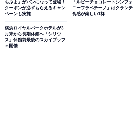
ちぷよ」がパンになって登場！
「ルビーチョコレートシンフォ
クーポンが必ずもらえるキャン
ニーフラペチーノ」はクランチ
価格は販売店によって多少の差があるようですが、筆者
ペーンも実施
食感が楽しい1杯
が買った店では税抜980円でした。
横浜ロイヤルパークホテルが3
月末から長期休館へ「シリウ
ス」休館前最後のスカイブッフ
ェ開催
シャウステーキのパッケージ裏