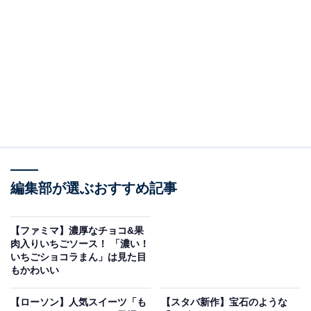
「シャウステーキ」はパッケージにも書かれているよう
に、あのシャウエッセンの肉で作られたステーキです。
2枚入りで380gとなっています。
編集部が選ぶおすすめ記事
【ファミマ】濃厚なチョコ&果
肉入りいちごソース！ 「濃い！
いちごショコラまん」は見た目
もかわいい
【ローソン】人気スイーツ「も
【スタバ新作】宝石のような
シャウステーキ1枚とシャウエッセン1本を並べてみると……