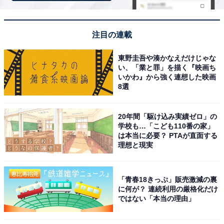
注目の連載
そのままでも食べられる
東野圭吾や湊かなえだけじゃな
シャウエッセンが好きな人は、ぜひ加熱せずにそのまま
い、「業と罪」を描く『映画ち
いかわ』から強く連想した映画
で一度食べてみてください。シャウエッセンの肉のおい
8選
しさをダイレクトに感じることができます。
20年間「駆け込み実績ゼロ」の
学校も…「こども110番の家」
は本当に必要？ PTAが直面する
理想と現実
「青春18きっぷ」販売激減の裏
に何が？ 連続利用の厳格化だけ
ではない「本当の理由」