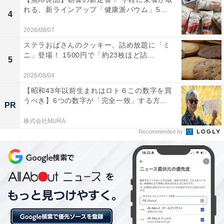
れる、新ラインアップ「健康派バウム」5...
4
2026/08/07
「シャウステーキ」の食べ方は？
ステラおばさんのクッキー、詰め放題に「ミ
ニ」登場！ 1500円で「約23枚ほど詰...
5
パッケージ裏に「加熱済みです。そのままでも召し上が
2026/08/04
れます」と書かれているように、パッケージを開けてそ
【昭和43年以前生まれはロト６この数字を買
のまま食べることができます。
うべき】6つの数字が「完全一致」する方...
PR
株式会社MURA
Recommended by