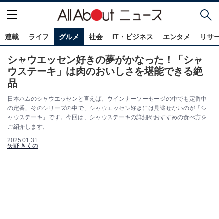
連載
ライフ
グルメ
社会
IT・ビジネス
エンタメ
リサ
シャウエッセン好きの夢がかなった！「シャ
ウステーキ」は肉のおいしさを堪能できる絶
品
日本ハムのシャウエッセンと言えば、ウインナーソーセージの中でも定番中
の定番。そのシリーズの中で、シャウエッセン好きには見逃せないのが「シ
ャウステーキ」です。今回は、シャウステーキの詳細やおすすめの食べ方を
ご紹介します。
2025.01.31
矢野 きくの