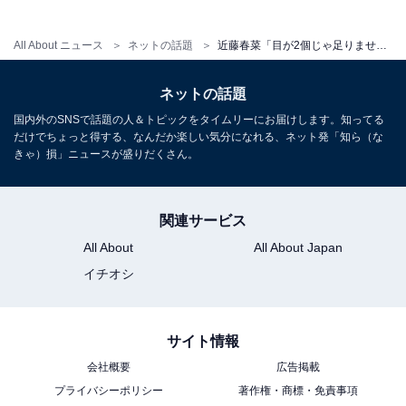
All About ニュース
ネットの話題
近藤春菜「目が2個じゃ足りません」MISAMO“推し活”ショットに本田翼も「後ろにも目が欲しい」と賛同
ネットの話題
国内外のSNSで話題の人＆トピックをタイムリーにお届けします。知ってる
だけでちょっと得する、なんだか楽しい気分になれる、ネット発「知ら（な
きゃ）損」ニュースが盛りだくさん。
関連サービス
All About
All About Japan
イチオシ
サイト情報
会社概要
広告掲載
プライバシーポリシー
著作権・商標・免責事項