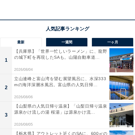
最新
一週間
一ヶ月
【兵庫県】「世界一忙しいラーメン」に、龍野
の城下町を再現したSAも。山陽自動車道...
1
2026/08/04
立山連峰と富山湾を望む展望風呂に、水深333
mの海洋深層水風呂。富山県の人気日帰...
2
2026/08/06
【山梨県の人気日帰り温泉】「山梨日帰り温泉
源泉かけ流しの湯 桜湯」は源泉かけ流...
3
2026/08/05
【栃木県】アウトレット近くのSAに、600㎡の