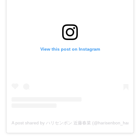
View this post on Instagram
A post shared by ハリセンボン 近藤春菜 (@harisenbon_haruna)