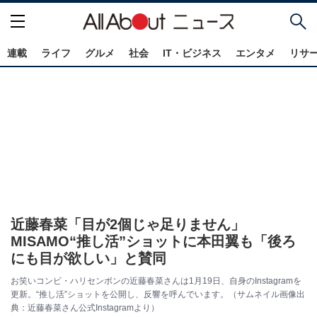
連載
ライフ
グルメ
社会
IT・ビジネス
エンタメ
リサ
近藤春菜「目が2個じゃ足りません」
MISAMO“推し活”ショットに本田翼も「後ろ
にも目が欲しい」と賛同
お笑いコンビ・ハリセンボンの近藤春菜さんは1月19日、自身のInstagramを
更新。“推し活”ショットを公開し、反響を呼んでいます。（サムネイル画像出
典：近藤春菜さん公式Instagramより）