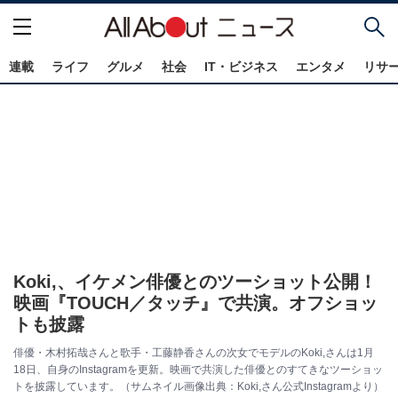
連載
ライフ
グルメ
社会
IT・ビジネス
エンタメ
リサ
Koki,、イケメン俳優とのツーショット公開！
映画『TOUCH／タッチ』で共演。オフショッ
トも披露
俳優・木村拓哉さんと歌手・工藤静香さんの次女でモデルのKoki,さんは1月
18日、自身のInstagramを更新。映画で共演した俳優とのすてきなツーショッ
トを披露しています。（サムネイル画像出典：Koki,さん公式Instagramより）