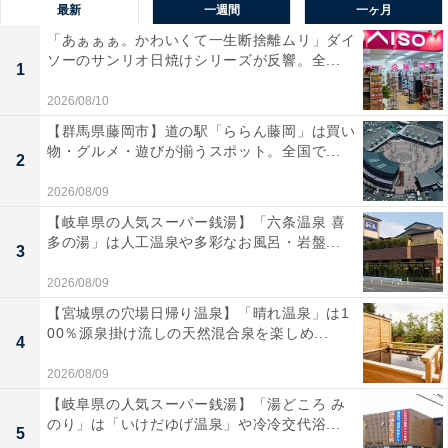
最新
一週間
一ヶ月
「あぁぁぁ。かわいくて一生断捨離ムリ」ダイ
ソーのサンリオ日焼けシリーズが反響。全...
1
2026/08/10
【群馬県藤岡市】道の駅「ららん藤岡」は買い
物・グルメ・遊びが揃うスポット。全国で...
2
2026/08/09
【岐阜県の人気スーパー銭湯】「六条温泉 喜
多の湯」は人工温泉や多彩なお風呂・岩盤...
3
2026/08/09
【宮城県の穴場日帰り温泉】「晴れ温泉」は1
00％源泉掛け流しの天然混合泉を楽しめ...
4
2026/08/09
【岐阜県の人気スーパー銭湯】「湯どころ み
のり」は「いけだゆげ温泉」や冷冷交代浴...
5