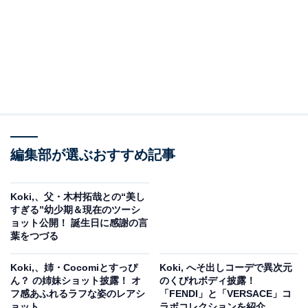
編集部が選ぶおすすめ記事
Koki,、父・木村拓哉との“美し
すぎる”幼少期＆現在のツーシ
ョット公開！ 誕生日に感謝の言
葉をつづる
Koki,、姉・Cocomiとすっぴ
Koki, へそ出しコーデで異次元
ん？ の姉妹ショット披露！ オ
のくびれボディ披露！
フ感あふれるラフな姿のレアシ
「FENDI」と「VERSACE」コ
ョット
ラボコレクションを紹介