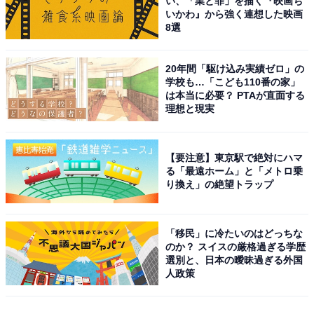
い、「業と罪」を描く『映画ち
いかわ』から強く連想した映画
8選
20年間「駆け込み実績ゼロ」の
学校も…「こども110番の家」
は本当に必要？ PTAが直面する
理想と現実
【要注意】東京駅で絶対にハマ
る「最遠ホーム」と「メトロ乗
り換え」の絶望トラップ
「移民」に冷たいのはどっちな
のか？ スイスの厳格過ぎる学歴
選別と、日本の曖昧過ぎる外国
人政策