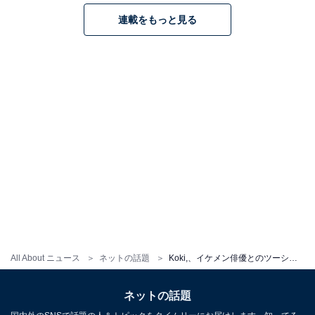
連載をもっと見る
All About ニュース
ネットの話題
Koki,、イケメン俳優とのツーショット公開！ 映画『TOUCH／タッチ』で共演。オフショットも披露
ネットの話題