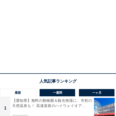
最新
一週間
一ヶ月
【愛知県】無料の動物園＆観光牧場に、市初の
天然温泉も！ 高速道路のハイウェイオア...
1