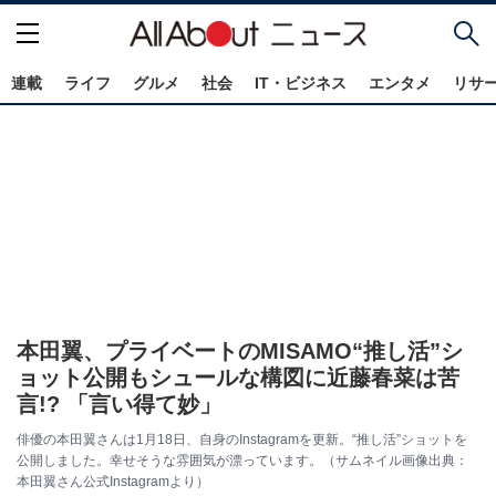
連載
ライフ
グルメ
社会
IT・ビジネス
エンタメ
リサ
本田翼、プライベートのMISAMO“推し活”シ
ョット公開もシュールな構図に近藤春菜は苦
言!? 「言い得て妙」
俳優の本田翼さんは1月18日、自身のInstagramを更新。“推し活”ショットを
公開しました。幸せそうな雰囲気が漂っています。（サムネイル画像出典：
本田翼さん公式Instagramより）