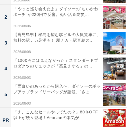
2026/08/07
「やっと巡り会えたよ」ダイソーの“ちいかわ
ポーチ”が220円で反響。ぬい活＆防災...
2
2026/08/06
【鹿児島県】桜島を望む駅ビルの大観覧車に、
無料の駅ナカ足湯も！ 駅ナカ・駅直結ス...
3
2026/08/08
「1000円には見えなかった」スタンダードプ
ロダクツのリュックが「高見えする」の...
4
2026/08/03
「面白いのあったから購入〜」ダイソーのポッ
プアップランドリーバッグが話題。“さま...
5
2026/08/03
「え、こんなセールやってたの？」80％OFF
以上が続々登場！Amazonの本気が...
PR