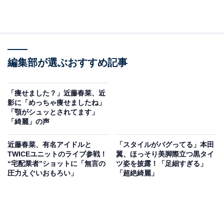
編集部が選ぶおすすめ記事
「痩せました？」近藤春菜、近
影に「めっちゃ痩せましたね」
「顎がシュッとされてます」
「綺麗」の声
近藤春菜、有名アイドルと
「スタイルがバグってる」本田
TWICEユニットのライブ参戦！
翼、ほっそり美脚際立つ黒タイ
“宅配業者”ショットに「無言の
ツ姿を披露！「足細すぎる」
圧力えぐいおもろい」
「超絶綺麗」