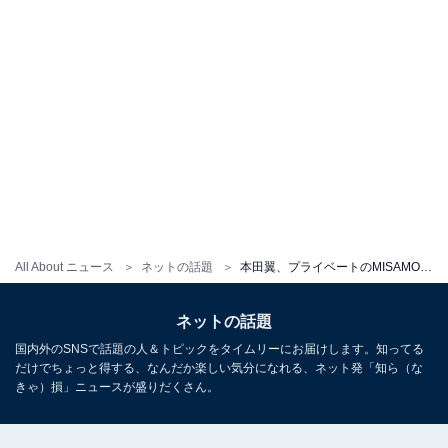
All About ニュース
ネットの話題
本田翼、プライベートのMISAMO“推し活”ショット公開もシュールな構図に近藤春菜は苦言!? 「言い得て妙」
ネットの話題
国内外のSNSで話題の人＆トピックをタイムリーにお届けします。知ってる
だけでちょっと得する、なんだか楽しい気分になれる、ネット発「知ら（な
きゃ）損」ニュースが盛りだくさん。