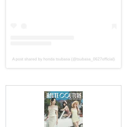
A post shared by honda tsubasa (@tsubasa_0627official)