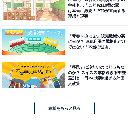
学校も…「こども110番の家」
は本当に必要？ PTAが直面する
理想と現実
「青春18きっぷ」販売激減の裏
に何が？ 連続利用の厳格化だけ
ではない「本当の理由」
「移民」に冷たいのはどっちな
のか？ スイスの厳格過ぎる学歴
選別と、日本の曖昧過ぎる外国
人政策
連載をもっと見る