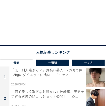
最新
一週間
一ヶ月
「え、別人過ぎん？」お笑い芸人、2カ月で約
12kgのダイエットに成功！ 「イケメ...
1
2026/08/04
「何て美しく端正なお顔立ち」神崎恵、美男子
すぎる次男の顔出しショット公開！ 「め...
2