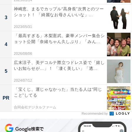
2025/01/14
神崎恵、まるでカップル“高身長”次男とのツー
ショット！ 「綺麗なお母さんいいな」...
3
2023/05/31
「最高すぎる」木梨憲武、豪華メンバー集合シ
ョット公開「奈緒ちゃん久しぶり」「みん...
4
2026/08/06
広末涼子、美デコルテ際立つドレス姿で「嬉し
いお知らせが…」！ 「凄く美しい」「透...
5
2024/07/12
「宝くじ、運じゃなかった」当たる人は“同じ
こと”してる
PR
合同会社デジタルファーム
Recommended by