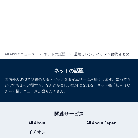
All About ニュース
ネットの話題
道端カレン、イケメン婚約者との密着顔出しショット公開！ 婚約を祝う席でのラブラブな姿に反響
ネットの話題
国内外のSNSで話題の人＆トピックをタイムリーにお届けします。知ってる
だけでちょっと得する、なんだか楽しい気分になれる、ネット発「知ら（な
きゃ）損」ニュースが盛りだくさん。
関連サービス
All About
All About Japan
イチオシ