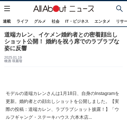
連載
ライフ
グルメ
社会
IT・ビジネス
エンタメ
リサ
道端カレン、イケメン婚約者との密着顔出し
ショット公開！ 婚約を祝う席でのラブラブな
姿に反響
2025.01.19
橋酒 瑛麗瑠
モデルの道端カレンさんは1月18日、自身のInstagramを
更新。婚約者との顔出しショットを公開しました。【実
際の投稿：道端カレン、ラブラブショット披露！】「ウ
ルフギャング・ステーキハウス 六本木店...