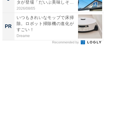
タが登場「だいぶ美味しそ
っ！？1
う...
2026/08/05
2026/08/0
いつもきれいなモップで床掃
次に買
除。ロボット掃除機の進化が
新ロボ
PR
PR
すごい！
進化し
Dreame
Dreame
Recommended by