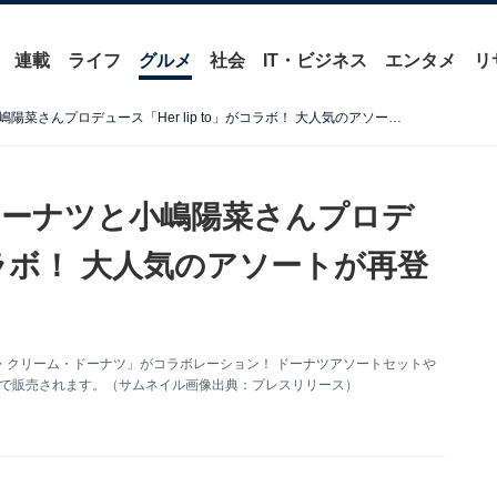
連載
ライフ
グルメ
社会
IT・ビジネス
エンタメ
リ
クリスピー・クリーム・ドーナツと小嶋陽菜さんプロデュース「Her lip to」がコラボ！ 大人気のアソートが再登場
ドーナツと小嶋陽菜さんプロデ
がコラボ！ 大人気のアソートが再登
スピー・クリーム・ドーナツ」がコラボレーション！ ドーナツアソートセットや
舗で販売されます。（サムネイル画像出典：プレスリリース）