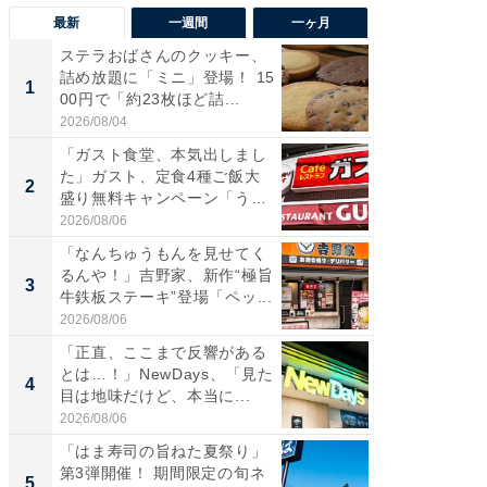
最新
一週間
一ヶ月
ステラおばさんのクッキー、
ステラ
詰め放題に「ミニ」登場！ 15
詰め放題
1
1
00円で「約23枚ほど詰...
00円で「
2026/08/04
2026/08/0
「ガスト食堂、本気出しまし
「えぐ
た」ガスト、定食4種ご飯大
う！」
2
2
盛り無料キャンペーン「うお
神」と
お...
が神」「.
2026/08/06
2026/08/0
「なんちゅうもんを見せてく
「はま
るんや！」吉野家、新作“極旨
第3弾開
3
3
牛鉄板ステーキ”登場「ペッ...
タが登
う...
2026/08/06
2026/08/0
「正直、ここまで反響がある
「たま
とは…！」NewDays、「見た
グ、新作
4
4
目は地味だけど、本当に...
ィ”登場
2026/08/06
2026/08/0
「はま寿司の旨ねた夏祭り」
「とう
第3弾開催！ 期間限定の旬ネ
家、“ア
5
5