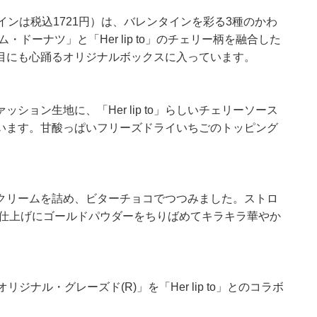
円、イートインは税込1721円）は、バレンタインを彩る3種のかわ
ドーナツ」と「Her lip to」のチェリー柄を融合した
目にも心踊るオリジナルボックスに入っています。
ョン生地に、「Her lip to」らしいチェリーソース
います。甘酸っぱいフリーズドライいちごのトッピング
クリームを詰め、ビターチョコでつつみました。ストロ
 仕上げにゴールドパウダーをちりばめてキラキラ華やか
ジナル・グレーズド(R)」を「Her lip to」とのコラボ