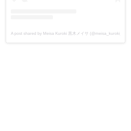
A post shared by Meisa Kuroki 黒木メイサ (@meisa_kuroki_)