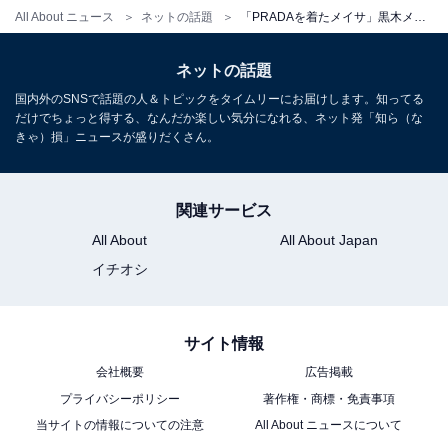
All About ニュース
ネットの話題
「PRADAを着たメイサ」黒木メイサ、ミニ丈ワンピから大胆肌見せ＆美脚披露！ 「ほんと美人」
ネットの話題
国内外のSNSで話題の人＆トピックをタイムリーにお届けします。知ってる
だけでちょっと得する、なんだか楽しい気分になれる、ネット発「知ら（な
きゃ）損」ニュースが盛りだくさん。
関連サービス
All About
All About Japan
イチオシ
サイト情報
会社概要
広告掲載
プライバシーポリシー
著作権・商標・免責事項
当サイトの情報についての注意
All About ニュースについて