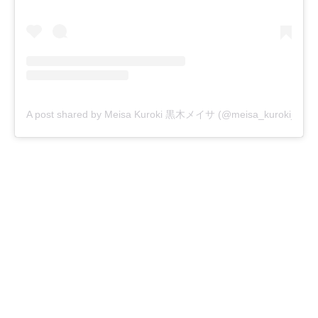
A post shared by Meisa Kuroki 黒木メイサ (@meisa_kuroki_)