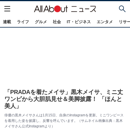
連載
ライフ
グルメ
社会
IT・ビジネス
エンタメ
リサ
「PRADAを着たメイサ」黒木メイサ、ミニ丈
ワンピから大胆肌見せ＆美脚披露！ 「ほんと
美人」
俳優の黒木メイサさんは1月15日、自身のInstagramを更新。ミニワンピース
を着用した姿を披露し、反響を呼んでいます。（サムネイル画像出典：黒木
メイサさん公式Instagramより）