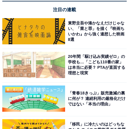
注目の連載
東野圭吾や湊かなえだけじゃな
い、「業と罪」を描く『映画ち
いかわ』から強く連想した映画
8選
20年間「駆け込み実績ゼロ」の
学校も…「こども110番の家」
は本当に必要？ PTAが直面する
理想と現実
「青春18きっぷ」販売激減の裏
に何が？ 連続利用の厳格化だけ
ではない「本当の理由」
「移民」に冷たいのはどっちな