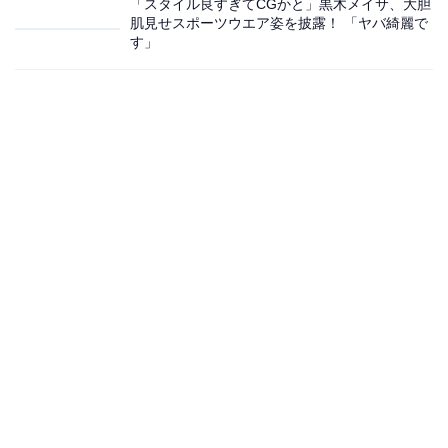
「スタイル良すぎてCGかと」黒木メイサ、大胆
肌見せスポーツウエア姿を披露！ 「ヤバ綺麗で
す」