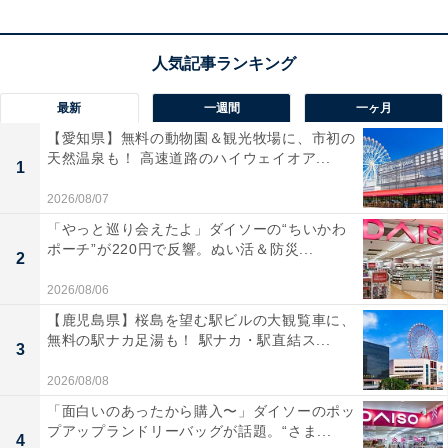
最新
一週間
一ヶ月
【愛知県】無料の動物園＆観光牧場に、市初の
天然温泉も！ 高速道路のハイウェイオア...
1
2026/08/07
「やっと巡り会えたよ」ダイソーの“ちいかわ
ポーチ”が220円で反響。ぬい活＆防災...
2
2026/08/06
【鹿児島県】桜島を望む駅ビルの大観覧車に、
無料の駅ナカ足湯も！ 駅ナカ・駅直結ス...
3
2026/08/08
「面白いのあったから購入〜」ダイソーのポッ
プアップランドリーバッグが話題。“さま...
4