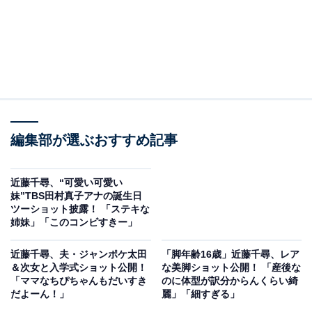
編集部が選ぶおすすめ記事
近藤千尋、“可愛い可愛い
妹”TBS田村真子アナの誕生日
ツーショット披露！ 「ステキな
姉妹」「このコンビすきー」
近藤千尋、夫・ジャンポケ太田
「脚年齢16歳」近藤千尋、レア
＆次女と入学式ショット公開！
な美脚ショット公開！ 「産後な
「ママなちぴちゃんもだいすき
のに体型が訳分からんくらい綺
だよーん！」
麗」「細すぎる」