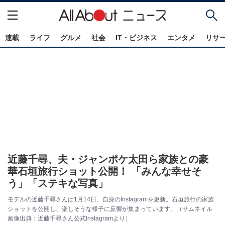
連載
ライフ
グルメ
社会
IT・ビジネス
エンタメ
リサ
近藤千尋、夫・ジャンポケ太田ら家族との豪
華石垣旅行ショット公開！ 「みんな幸せそ
う」「ステキな写真」
モデルの近藤千尋さんは1月14日、自身のInstagramを更新。石垣旅行の家族
ショットを公開し、楽しそうな様子に反響が集まっています。（サムネイル
画像出典：近藤千尋さん公式Instagramより）