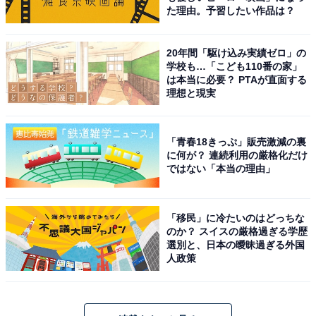
た理由。予習したい作品は？
20年間「駆け込み実績ゼロ」の
学校も…「こども110番の家」
は本当に必要？ PTAが直面する
理想と現実
「青春18きっぷ」販売激減の裏
に何が？ 連続利用の厳格化だけ
ではない「本当の理由」
「移民」に冷たいのはどっちな
のか？ スイスの厳格過ぎる学歴
選別と、日本の曖昧過ぎる外国
人政策