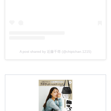
A post shared by 近藤千尋 (@chipichan.1215)