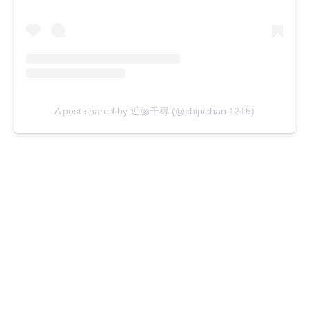
A post shared by 近藤千尋 (@chipichan.1215)