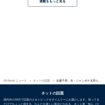
連載をもっと見る
All About ニュース
ネットの話題
近藤千尋、夫・ジャンポケ太田ら家族との豪華石垣旅行ショット公開！ 「みんな幸せそう」「ステキな写真」
ネットの話題
国内外のSNSで話題の人＆トピックをタイムリーにお届けします。知ってる
だけでちょっと得する、なんだか楽しい気分になれる、ネット発「知ら（な