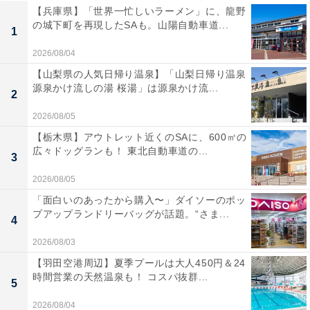
【兵庫県】「世界一忙しいラーメン」に、龍野
の城下町を再現したSAも。山陽自動車道...
1
2026/08/04
【山梨県の人気日帰り温泉】「山梨日帰り温泉
源泉かけ流しの湯 桜湯」は源泉かけ流...
2
2026/08/05
【栃木県】アウトレット近くのSAに、600㎡の
広々ドッグランも！ 東北自動車道の...
3
2026/08/05
「面白いのあったから購入〜」ダイソーのポッ
プアップランドリーバッグが話題。“さま...
4
2026/08/03
【羽田空港周辺】夏季プールは大人450円＆24
時間営業の天然温泉も！ コスパ抜群...
5
2026/08/04