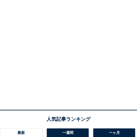
最新
一週間
一ヶ月