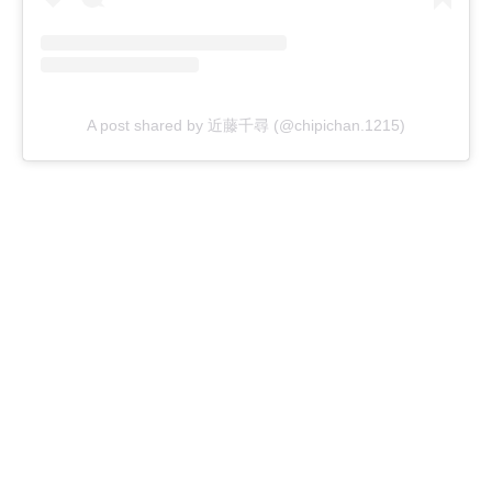
A post shared by 近藤千尋 (@chipichan.1215)