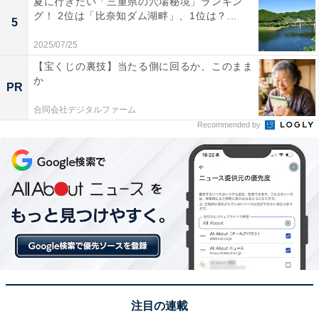
夏に行きたい「三重県の穴場秘境」ランキン
グ！ 2位は「比奈知ダム湖畔」、1位は？...
5
2025/07/25
【宝くじの裏技】当たる側に回るか、このまま
亀梨和也さんの商品をAmazonで見る
か
PR
合同会社デジタルファーム
Recommended by
注目の連載