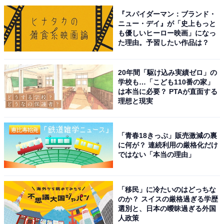
『スパイダーマン：ブランド・
ニュー・デイ』が「史上もっと
も優しいヒーロー映画」になっ
た理由。予習したい作品は？
1位：大倉忠義（SUPER EIGHT）
20年間「駆け込み実績ゼロ」の
学校も…「こども110番の家」
は本当に必要？ PTAが直面する
理想と現実
「青春18きっぷ」販売激減の裏
に何が？ 連続利用の厳格化だけ
ではない「本当の理由」
「移民」に冷たいのはどっちな
のか？ スイスの厳格過ぎる学歴
選別と、日本の曖昧過ぎる外国
View this post on Instagram
人政策