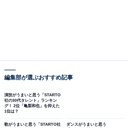
View this post on Instagram
編集部が選ぶおすすめ記事
演技がうまいと思う「STARTO
A post shared by 亀梨和也 kazuya kamenashi (@k_kamenashi_
社の30代タレント」ランキン
グ！ 2位「亀梨和也」を抑えた
1位は？
2位にランクインしたのは、1986年生まれの亀梨和也さ
歌がうまいと思う「STARTO社
ダンスがうまいと思う
んでした。