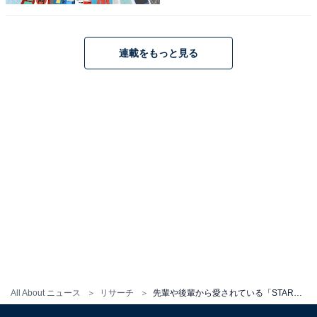
連載をもっと見る
A post shared by SUPER EIGHT (@super_eight_official)
見事1位に輝いたのは、1985年生まれの大倉忠義さんで
した。
大倉さんは、アイドルグループ「SUPER EIGHT」での
活動の傍ら、個人では俳優として多数の作品に出演して
All About ニュース
リサーチ
先輩や後輩から愛されている「STARTO社の30代タレント」ランキング！ 2位「亀梨和也」、1位は？
います。近年ではプロデューサーとしての才能も開花さ
せ、「なにわ男子」などのプロデュースも担当。2024年