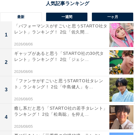
／神奈川県）、「グループ内外での人望が厚く、後輩た
ちからの尊敬も厚いイメージがあるから」（30代女性／
最新
一週間
一ヶ月
秋田県）などの理由があがりました。
「パフォーマンスがすごいと思うSTARTO社タ
レント」ランキング！ 2位「佐久間...
1
2026/08/06
ギャップがあると思う「STARTO社の30代タ
レント」ランキング！ 2位「ジェシ...
2
2026/08/06
「ファンサがすごいと思うSTARTO社タレン
ト」ランキング！ 2位「中島健人」を...
3
2026/08/05
怪物の木こり
癒し系だと思う「STARTO社の若手タレント」
Amazonで見る
ランキング！ 2位「松島聡」を抑え...
4
2026/08/05