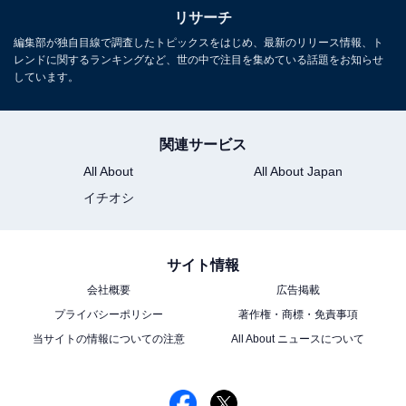
リサーチ
にはタレントのプロデュースや育成などを目的とした新
編集部が独自目線で調査したトピックスをはじめ、最新のリリース情報、ト
会社「J-pop Legacy」を設立して代表取締役社長を務め
レンドに関するランキングなど、世の中で注目を集めている話題をお知らせ
るなど、活動の幅を広げています。
しています。
回答者からは、「交友関係が広く、上下ともに仲のいい
関連サービス
人が多いと思います」（30代女性／栃木県）、「後輩に
All About
All About Japan
対して優しいだけでなく、自身の経験を踏まえたアドバ
イチオシ
イスをしていそうだから。また、先輩に対しては尊敬の
態度が目に見えており、愛されそうだから」（20代女性
／東京都）、「プロデュース業をしていることもあって
サイト情報
特に大阪の後輩達にすごく慕われているなという印象が
会社概要
広告掲載
あります。コミュ力はもちろん、プロデュース力にも確
プライバシーポリシー
著作権・商標・免責事項
かな実力があるからこそ多くの人がついていくんだろう
当サイトの情報についての注意
All About ニュースについて
なと感じます」（20代女性／広島県）などの声が寄せら
れました。