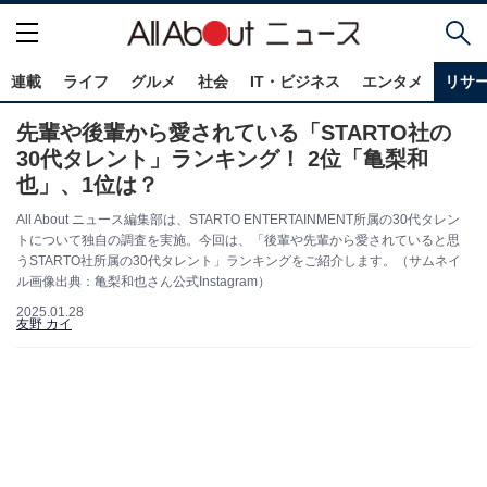
連載
ライフ
グルメ
社会
IT・ビジネス
エンタメ
リサ
先輩や後輩から愛されている「STARTO社の
30代タレント」ランキング！ 2位「亀梨和
也」、1位は？
All About ニュース編集部は、STARTO ENTERTAINMENT所属の30代タレン
トについて独自の調査を実施。今回は、「後輩や先輩から愛されていると思
うSTARTO社所属の30代タレント」ランキングをご紹介します。（サムネイ
ル画像出典：亀梨和也さん公式Instagram）
2025.01.28
友野 カイ