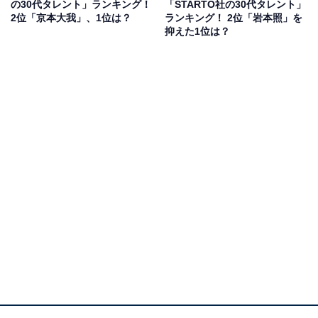
の30代タレント」ランキング！
「STARTO社の30代タレント」
2位「京本大我」、1位は？
ランキング！ 2位「岩本照」を
抑えた1位は？
亀梨さんは、アイドルグループ「KAT-TUN」での活動の
ほかにも、俳優やタレント、キャスターなどマルチに活
躍。仕事を通じてさまざまな世代や業種の人々と交流す
る機会が多くあります。自身のYouTubeチャンネル「亀
梨和也」では、KinKi Kids・堂本光一さんやWEST.・藤
井流星さん、Snow Man・宮舘涼太さんやなにわ男子・
道枝駿佑さんなど、多数のSTARTO社タレントとの仲む
つまじい動画も発信しています。
回答者からは、「よく家に後輩を呼んでいるエピソード
を聞くため。また、亀梨君が開設したyoutubeチャンネ
ルにて、多くの後輩が出演しているため」（20代女性／
東京都）、「KATTUNのメンバーの中では芸歴が長く、
メンバーをうまくまとめていて、バランスが取れたキャ
ラは先輩後輩に支持されていると思います」（70代男性