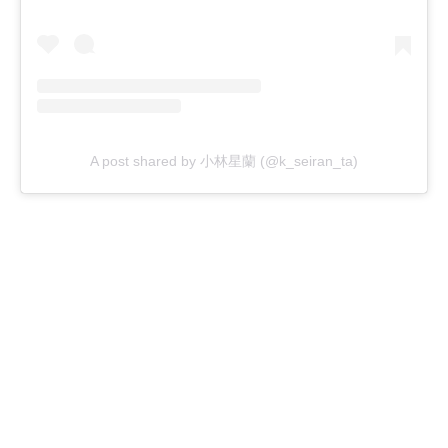
A post shared by 小林星蘭 (@k_seiran_ta)