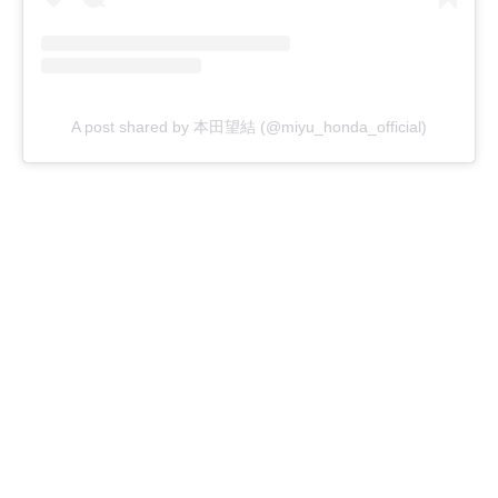
A post shared by 本田望結 (@miyu_honda_official)