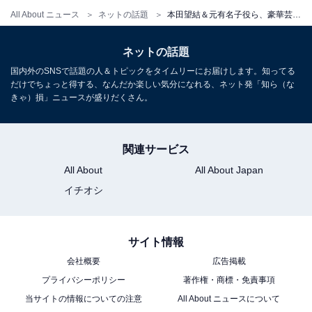
All About ニュース
ネットの話題
本田望結＆元有名子役ら、豪華芸能人が成人振袖ショット公開！ 「わぁ綺麗」「艶やかで抜群に可愛いね」
ネットの話題
国内外のSNSで話題の人＆トピックをタイムリーにお届けします。知ってる
だけでちょっと得する、なんだか楽しい気分になれる、ネット発「知ら（な
きゃ）損」ニュースが盛りだくさん。
関連サービス
All About
All About Japan
イチオシ
サイト情報
会社概要
広告掲載
プライバシーポリシー
著作権・商標・免責事項
当サイトの情報についての注意
All About ニュースについて