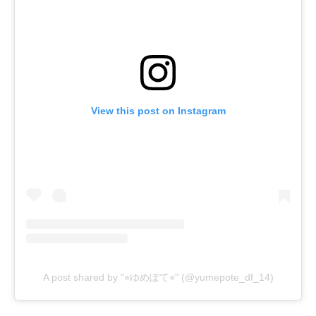
View this post on Instagram
A post shared by "⭐︎ゆめぽて⭐︎" (@yumepote_df_14)