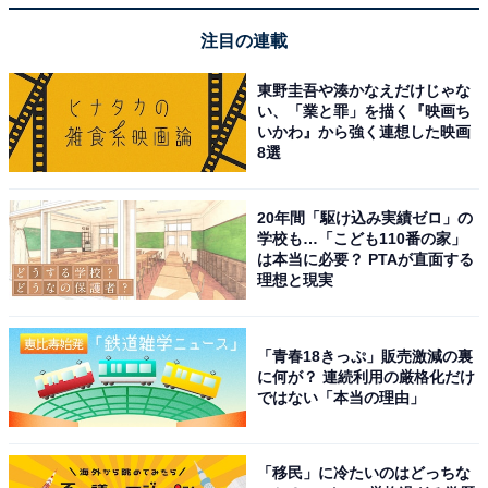
注目の連載
東野圭吾や湊かなえだけじゃな
い、「業と罪」を描く『映画ち
いかわ』から強く連想した映画
8選
20年間「駆け込み実績ゼロ」の
学校も…「こども110番の家」
は本当に必要？ PTAが直面する
理想と現実
「青春18きっぷ」販売激減の裏
に何が？ 連続利用の厳格化だけ
ではない「本当の理由」
「移民」に冷たいのはどっちな