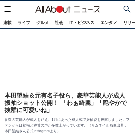
連載
ライフ
グルメ
社会
IT・ビジネス
エンタメ
リサ
本田望結＆元有名子役ら、豪華芸能人が成人
振袖ショット公開！ 「わぁ綺麗」「艶やかで
抜群に可愛いね」
多数の芸能人が成人を迎え、1月にあった成人式で振袖姿を披露しました。フ
ァンからは祝福と称賛の声が多数上がっています。（サムネイル画像出典：
本田望結さん公式Instagramより）