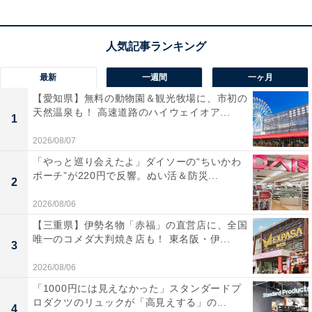
最新
一週間
一ヶ月
【愛知県】無料の動物園＆観光牧場に、市初の
天然温泉も！ 高速道路のハイウェイオア...
1
2026/08/07
「やっと巡り会えたよ」ダイソーの“ちいかわ
ポーチ”が220円で反響。ぬい活＆防災...
2
2026/08/06
【三重県】伊勢名物「赤福」の直営店に、全国
唯一のコメダ大判焼き店も！ 東名阪・伊...
3
2026/08/06
「1000円には見えなかった」スタンダードプ
ロダクツのリュックが「高見えする」の...
4