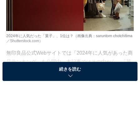
2024年に人気だった「菓子」、1位は？（画像出典：saruntorn chotchitima
／Shutterstock.com）
無印良品公式Webサイトでは「2024年に人気があった商
品ランキング」を公開中。本記事ではその中から、「菓
続きを読む
子」のランキングを紹介します。
※ランキングは2024年1～10月の注文件数を集計し、そ
の中から2024年12月時点で発売継続している商品に厳選
したもの
＞5位までの全ランキング結果を見る