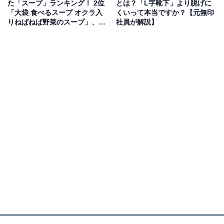
た「スープ」ランキング！ 2位
とは？「L字靴下」より脱げに
「大袋 食べるスープ オクラ入
くいって本当ですか？【元無印
焼きムラや変形などといった理由ではじかれていたもの
りねばねば野菜のスープ」、1
社員が解説】
を使用した大人気の「不揃いバウム」シリーズ。「発酵
位は？
バターバウム」は強いうまみが特長のニュージーランド
の乳製品から作られた発酵バターを使っており、深いコ
クと香ばしい風味に仕上がっています。