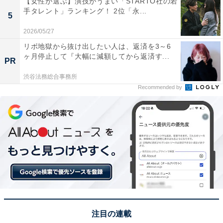
【女性が選ぶ】演技がうまい「STARTO社の若
備蓄おやつ チョコようかん（画像出典：
無印良品公式Webサイト
）
手タレント」ランキング！ 2位「永...
5
1位は、「備蓄おやつ チョコようかん」でした。
2026/05/27
リボ地獄から抜け出したい人は、返済を3～6
個包装のようかんで、滑らかな食感と濃厚なチョコの風
ヶ月停止して『大幅に減額してから返済す...
PR
味が楽しめます。賞味期限は未開封の状態で最長4年6カ
月保ち、1本197kcalとエネルギーが詰まっているため、
渋谷法務総合事務所
Recommended by
災害時用の備蓄として保存することも可能。実際にロー
リングストックとして保管する人も多いようです。
※注文時期により、賞味期限まで期間の短い商品が届く
場合があります​
5位までの全ランキング結果を見
次ページ
る
注目の連載