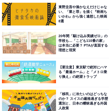
東野圭吾や湊かなえだけじゃな
い、「業と罪」を描く『映画ち
いかわ』から強く連想した映画
8選
20年間「駆け込み実績ゼロ」の
学校も…「こども110番の家」
は本当に必要？ PTAが直面する
理想と現実
【要注意】東京駅で絶対にハマ
る「最遠ホーム」と「メトロ乗
り換え」の絶望トラップ
こちらもおすすめ
【無印良品】2024年に人気だった「カレー」ラ
ンキング！ 2位「素材を生かしたカレー グリー
「移民」に冷たいのはどっちな
ン」、1位は？
のか？ スイスの厳格過ぎる学歴
選別と、日本の曖昧過ぎる外国
人政策