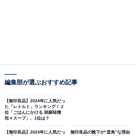
2位：「不揃い 発酵バターバウム」税込み180円
編集部が選ぶおすすめ記事
【無印良品】2024年に人気だっ
た「レトルト」ランキング！ 2
位「ごはんにかける 胡麻味噌
不揃い 発酵バターバウム（画像出典：
無印良品公式Webサイト
）
坦々スープ」、1位は？
2位は、「不揃い 発酵バターバウム」でした。
【無印良品】2024年に人気だっ
無印良品の靴下が“直角”な理由