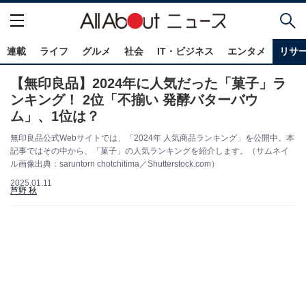
連載
ライフ
グルメ
社会
IT・ビジネス
エンタメ
リサ
【無印良品】2024年に人気だった「菓子」ラ
ンキング！ 2位「不揃い 発酵バターバウ
ム」、1位は？
無印良品公式Webサイトでは、「2024年 人気商品ランキング」を公開中。本
記事ではその中から、「菓子」の人気ランキングを紹介します。（サムネイ
ル画像出典：saruntorn chotchitima／Shutterstock.com）
2025.01.11
芦野 秋