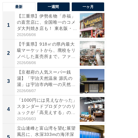
最新
一週間
一ヶ月
【三重県】伊勢名物「赤福」
【兵庫
の直営店に、全国唯一のコメ
ーメン
1
1
ダ大判焼き店も！ 東名阪・
再現した
伊...
道...
2026/08/06
2026/08/0
【千葉県】918㎡の県内最大
【三重
級マーケットから、廃校をリ
の直営
2
2
ノベした直売所まで。ファ
ダ大判焼
ー...
伊...
2026/08/06
2026/08/0
【京都府の人気スーパー銭
【千葉県
湯】「宇治天然温泉 源氏の
級マー
3
3
湯」は宇治市内唯一の天然温
ノベし
泉と...
ー...
2026/08/07
2026/08/0
「1000円には見えなかった」
立山連
スタンダードプロダクツのリ
風呂に、
4
4
ュックが「高見えする」の...
層水風
帰...
2026/08/03
2026/08/0
立山連峰と富山湾を望む展望
「これ
風呂に、水深333mの海洋深
ダイソ
5
5