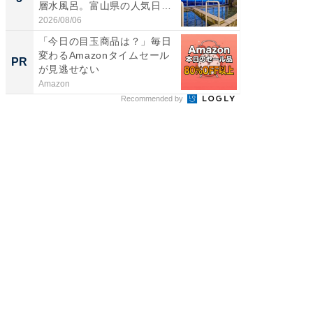
層水風呂。富山県の人気日
リーバ
帰...
わ...
2026/08/06
2026/08/0
「今日の目玉商品は？」毎日
GOETH
変わるAmazonタイムセール
を組み
PR
PR
が見逃せない
Amazon
FINCHI o
Recommended by