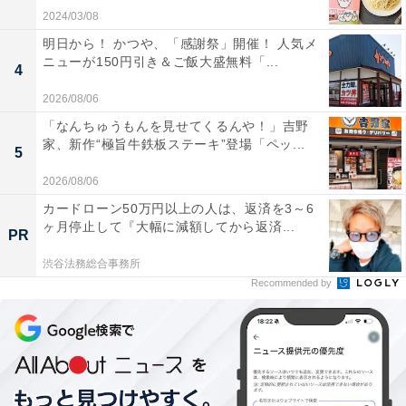
2024/03/08
明日から！ かつや、「感謝祭」開催！ 人気メ
ニューが150円引き＆ご飯大盛無料「...
4
2026/08/06
「なんちゅうもんを見せてくるんや！」吉野
家、新作“極旨牛鉄板ステーキ”登場「ペッ...
5
2026/08/06
カードローン50万円以上の人は、返済を3～6
ヶ月停止して『大幅に減額してから返済...
PR
渋谷法務総合事務所
Recommended by