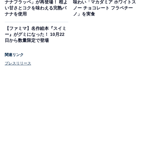
ナナフラッペ」が再登場！ 程よ
味わい「マカダミア ホワイトス
い甘さとコクを味わえる完熟バ
ノー チョコレート フラペチー
ナナを使用
ノ」を実食
【ファミマ】名作絵本『スイミ
ー』がグミになった！ 10月22
日から数量限定で登場
関連リンク
プレスリリース
森永製菓監修「ホットケーキまん」（税込178円）
■ 発売日：
11月19日
■ 発売地域：
全国