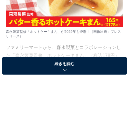
森永製菓監修「ホットケーキまん」が2025年も登場！（画像出典：プレス
リリース）
ファミリーマートから、森永製菓とコラボレーションし
た「森永製菓監修 ホットケーキまん」（税込178円）
が2025年も登場！ 11月19日から発売されます。
続きを読む
もはや冬の定番!? ホットケーキの味わいが楽しめ
る中華まん
「森永製菓監修 ホットケーキまん」は、2021年の発売
以降大人気の中華まん。卵と牛乳を使用した生地に、バ
ター風味のフィリングと森永製菓のケーキシロップを使
ったソースが包みこまれており、ホットケーキの味わい