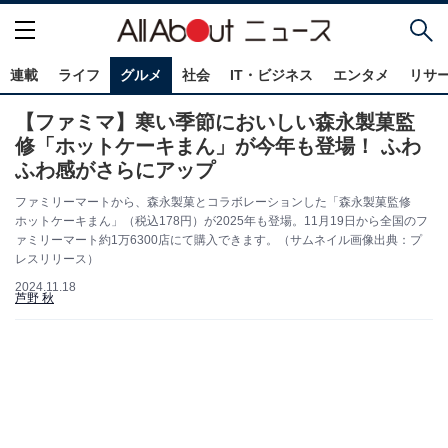
連載
ライフ
グルメ
社会
IT・ビジネス
エンタメ
リサ
【ファミマ】寒い季節においしい森永製菓監
修「ホットケーキまん」が今年も登場！ ふわ
ふわ感がさらにアップ
ファミリーマートから、森永製菓とコラボレーションした「森永製菓監修
ホットケーキまん」（税込178円）が2025年も登場。11月19日から全国のフ
ァミリーマート約1万6300店にて購入できます。（サムネイル画像出典：プ
レスリリース）
2024.11.18
芦野 秋