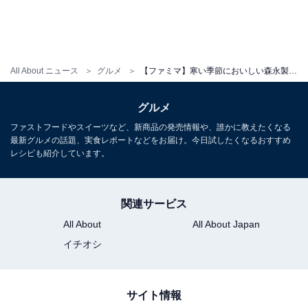
All About ニュース
グルメ
【ファミマ】寒い季節においしい森永製菓監修「ホットケーキまん」が今年も登場！ ふわふわ感がさらにアップ
グルメ
ファストフードやスイーツなど、新商品の発売情報や、誰かに教えたくなる
最新グルメの話題、実食レポートなどをお届け。今日試したくなるおすすめ
レシピも紹介しています。
関連サービス
All About
All About Japan
イチオシ
サイト情報