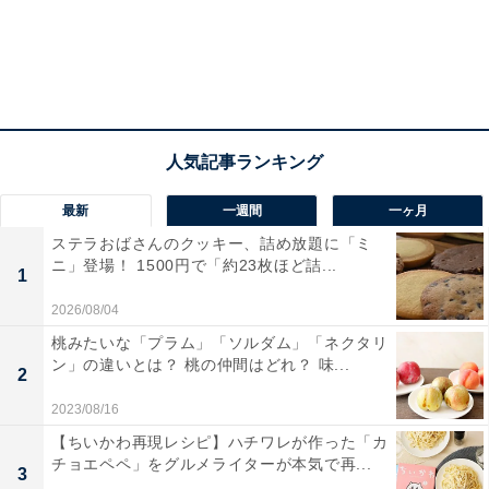
森永製菓監修「ホットケーキまん」（税込178円）
最新
一週間
一ヶ月
※画像はイメージです
ステラおばさんのクッキー、詰め放題に「ミ
※軽減税率対象商品につき、税込価格は消費税8％にて
ニ」登場！ 1500円で「約23枚ほど詰...
1
表示しています
2026/08/04
※店舗によって取り扱いのない場合があります
桃みたいな「プラム」「ソルダム」「ネクタリ
ン」の違いとは？ 桃の仲間はどれ？ 味...
2
こちらもおすすめ
2023/08/16
【カルディ】冷凍室に常備したい！ 香港の人気
【ちいかわ再現レシピ】ハチワレが作った「カ
グルメ「叉焼メロンパン」を実食レビュー
チョエペペ」をグルメライターが本気で再...
3