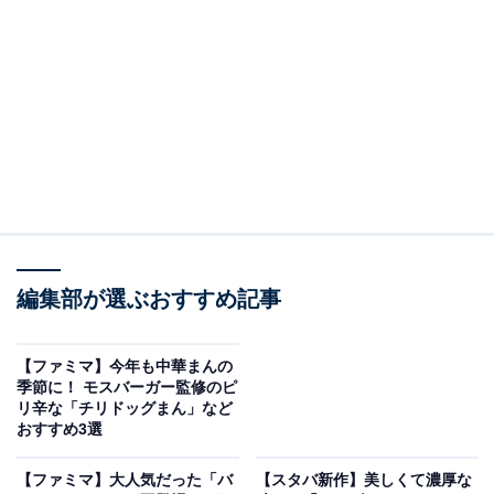
が楽しめます。
2024年の「ホットケーキまん」は、2023年よりも卵黄を
増やし卵の味わいをより感じられるように。さらに生地
のふわふわ感がアップし、ホットケーキにバターとシロ
ップをかけたような甘じょっぱさが再現されているそう
です。
アレンジレシピで楽しむ人も多く、表面をトースターで
編集部が選ぶおすすめ記事
焼いてよりホットケーキに近づけるアレンジや、ファミ
マの看板商品である「ファミチキ」を挟んで食べるな
【ファミマ】今年も中華まんの
ど、さまざまな楽しみ方で話題となっています。
季節に！ モスバーガー監修のピ
リ辛な「チリドッグまん」など
おすすめ3選
【ファミマ】大人気だった「バ
【スタバ新作】美しくて濃厚な