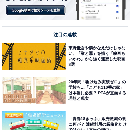
注目の連載
東野圭吾や湊かなえだけじゃな
い、「業と罪」を描く『映画ち
いかわ』から強く連想した映画
8選
20年間「駆け込み実績ゼロ」の
学校も…「こども110番の家」
は本当に必要？ PTAが直面する
理想と現実
「青春18きっぷ」販売激減の裏
に何が？ 連続利用の厳格化だけ
ではない「本当の理由」