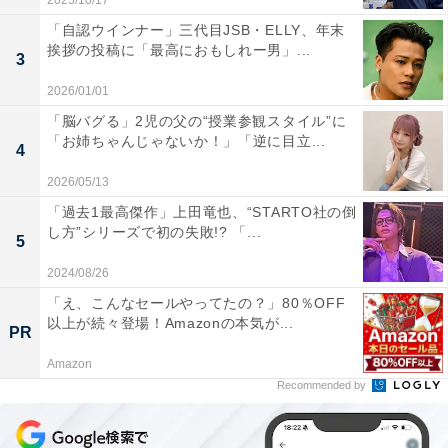
2025/10/17
「自認ウインナー」三代目JSB・ELLY、年末
挨拶の投稿に「最高におもしれー男」...
3
2026/01/01
「脳バグる」2児の父の“授業参観スタイル”に
「お姉ちゃんじゃないか！」「逆に目立...
4
2026/05/13
「過去1最高傑作」上田竜也、“STARTO社の倒
し方”シリーズで初の失敗!? 「...
5
2024/08/26
「え、こんなセールやってたの？」80％OFF
以上が続々登場！Amazonの本気が...
PR
Amazon
Recommended by