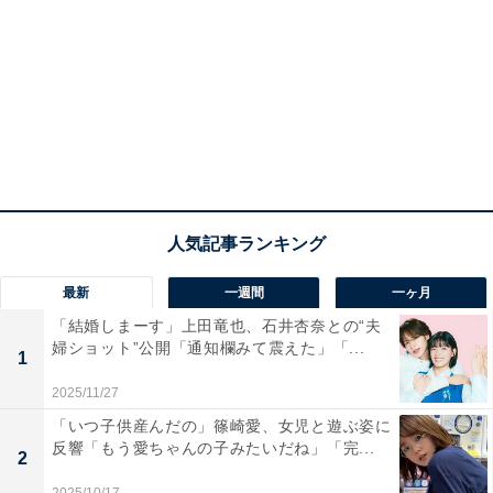
最新
一週間
一ヶ月
「結婚しまーす」上田竜也、石井杏奈との“夫
婦ショット”公開「通知欄みて震えた」「...
1
2025/11/27
「いつ子供産んだの」篠崎愛、女児と遊ぶ姿に
反響「もう愛ちゃんの子みたいだね」「完...
2