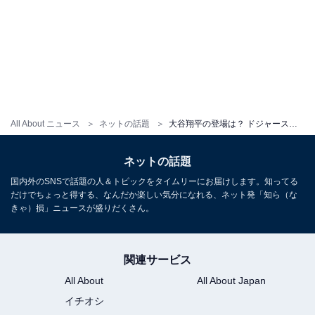
All About ニュース
ネットの話題
大谷翔平の登場は？ ドジャース夫人会、美男美女の家族クリスマスショット公開！ 「皆さん、幸せそう」
ネットの話題
国内外のSNSで話題の人＆トピックをタイムリーにお届けします。知ってる
だけでちょっと得する、なんだか楽しい気分になれる、ネット発「知ら（な
きゃ）損」ニュースが盛りだくさん。
関連サービス
All About
All About Japan
イチオシ