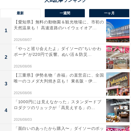
最新
一週間
一ヶ月
【愛知県】無料の動物園＆観光牧場に、市初の
天然温泉も！ 高速道路のハイウェイオア...
1
2026/08/07
「やっと巡り会えたよ」ダイソーの“ちいかわ
ポーチ”が220円で反響。ぬい活＆防災...
2
2026/08/06
【三重県】伊勢名物「赤福」の直営店に、全国
唯一のコメダ大判焼き店も！ 東名阪・伊...
3
2026/08/06
「1000円には見えなかった」スタンダードプ
ロダクツのリュックが「高見えする」の...
4
2026/08/03
「面白いのあったから購入〜」ダイソーのポッ