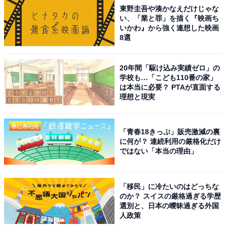
東野圭吾や湊かなえだけじゃな
い、「業と罪」を描く『映画ち
いかわ』から強く連想した映画
8選
20年間「駆け込み実績ゼロ」の
学校も…「こども110番の家」
は本当に必要？ PTAが直面する
理想と現実
「青春18きっぷ」販売激減の裏
に何が？ 連続利用の厳格化だけ
ではない「本当の理由」
「移民」に冷たいのはどっちな
のか？ スイスの厳格過ぎる学歴
選別と、日本の曖昧過ぎる外国
人政策