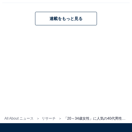
連載をもっと見る
All About ニュース
リサーチ
「20～34歳女性」に人気の40代男性俳優ランキング！ 「相葉雅紀」を抑えた1位は？