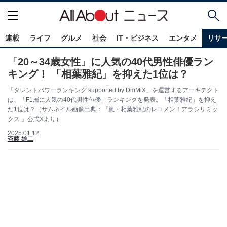
連載
ライフ
グルメ
社会
IT・ビジネス
エンタメ
リサ
「20～34歳女性」に人気の40代男性俳優ラン
キング！ 「相葉雅紀」を抑えた1位は？
「タレントパワーランキング supported by DmMiX」を運営するアーキテクト
は、「F1層に人気の40代男性俳優」ランキングを発表。「相葉雅紀」を抑え
た1位は？（サムネイル画像出典：『嵐・相葉雅紀のレコメン！アラシリミッ
クス 』公式Xより）
2025.01.12
斉藤 雄二