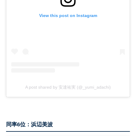
View this post on Instagram
A post shared by 安達祐実 (@_yumi_adachi)
同率6位：浜辺美波