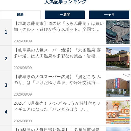
最新
一週間
一ヶ月
【群馬県藤岡市】道の駅「ららん藤岡」は買い
物・グルメ・遊びが揃うスポット。全国で...
1
2026/08/09
【岐阜県の人気スーパー銭湯】「六条温泉 喜
多の湯」は人工温泉や多彩なお風呂・岩盤...
2
2026/08/09
【岐阜県の人気スーパー銭湯】「湯どころ み
のり」は「いけだゆげ温泉」や冷冷交代浴...
3
2026/08/09
2026年8月発売！ パンどろぼうが時計付きフ
ィギュアになった「パンどろぼう フ...
4
2026/08/09
【山梨県の人気日帰り温泉】「多摩源流温泉