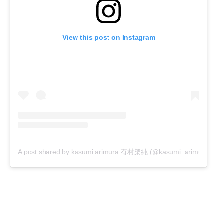
View this post on Instagram
A post shared by kasumi arimura 有村架純 (@kasumi_arimura.offi