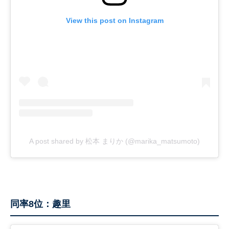
View this post on Instagram
A post shared by 松本 まりか (@marika_matsumoto)
同率8位：趣里