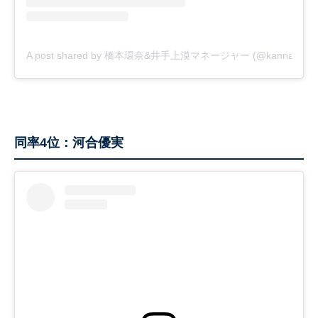
A post shared by 橋本環奈&井手上漠マネージャー (@kannahashim
同率4位：河合優実