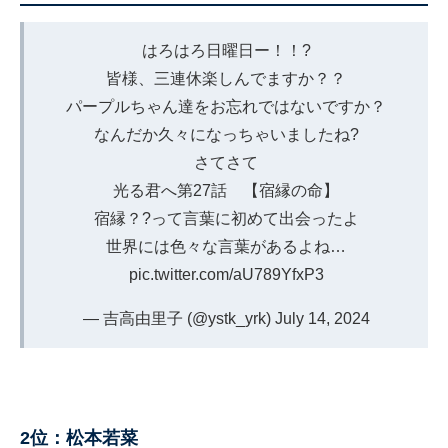
はろはろ日曜日ー！！?
皆様、三連休楽しんでますか？？
パープルちゃん達をお忘れではないですか？
なんだか久々になっちゃいましたね?
さてさて
光る君へ第27話 【宿縁の命】
宿縁？?って言葉に初めて出会ったよ
世界には色々な言葉があるよね…
pic.twitter.com/aU789YfxP3
— 吉高由里子 (@ystk_yrk)
July 14, 2024
2位：松本若菜