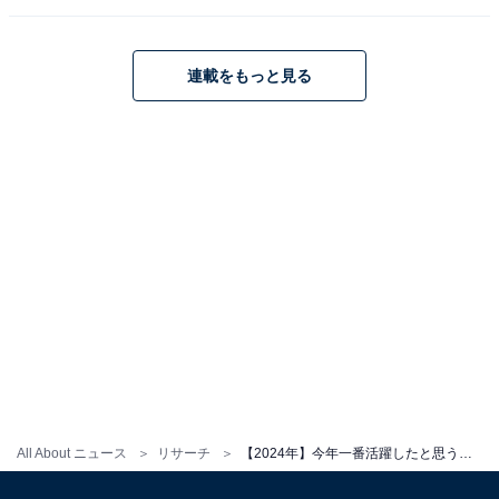
連載をもっと見る
All About ニュース
リサーチ
【2024年】今年一番活躍したと思う女性俳優ランキング！ 2位「松本若菜」を抑えた1位は？