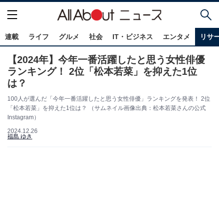
連載
ライフ
グルメ
社会
IT・ビジネス
エンタメ
リサ
【2024年】今年一番活躍したと思う女性俳優
ランキング！ 2位「松本若菜」を抑えた1位
は？
100人が選んだ「今年一番活躍したと思う女性俳優」ランキングを発表！ 2位
「松本若菜」を抑えた1位は？ （サムネイル画像出典：松本若菜さんの公式
Instagram）
2024.12.26
福島 ゆき