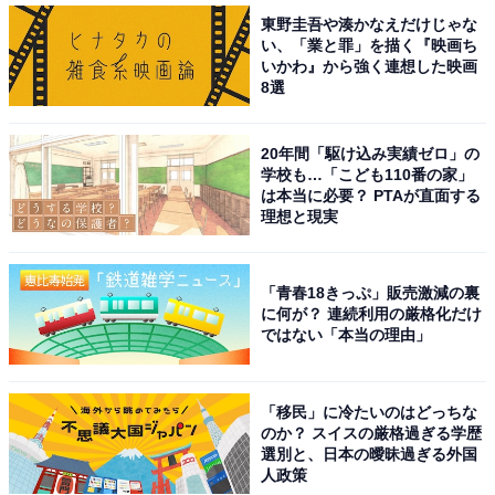
東野圭吾や湊かなえだけじゃな
い、「業と罪」を描く『映画ち
いかわ』から強く連想した映画
8選
20年間「駆け込み実績ゼロ」の
学校も…「こども110番の家」
は本当に必要？ PTAが直面する
理想と現実
「青春18きっぷ」販売激減の裏
に何が？ 連続利用の厳格化だけ
ではない「本当の理由」
「移民」に冷たいのはどっちな
のか？ スイスの厳格過ぎる学歴
選別と、日本の曖昧過ぎる外国
人政策