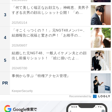
2023/03/03
「何て美しく端正なお顔立ち」神崎恵、美男子
すぎる次男の顔出しショット公開！ 「め...
3
2025/01/14
「そこくっつくの？！」元NGT48メンバー、
結婚報告に祝福と驚きの声！「お相手の...
4
2026/08/07
結婚した元NGT48、一般人イケメン夫との顔
出し前撮りショット！ 「絵に描いたよ...
5
2024/07/30
事例から学ぶ『特権アクセス管理』
PR
KeeperSecurity
Recommended by