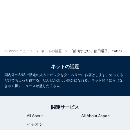
All About ニュース
ネットの話題
「筋肉すごい」熊田曜子、バキバキ腹筋の肉体美に絶賛の声！ 「美ボディが素晴らしい」「セクシーすぎる」
ネットの話題
国内外のSNSで話題の人＆トピックをタイムリーにお届けします。知ってる
だけでちょっと得する、なんだか楽しい気分になれる、ネット発「知ら（な
きゃ）損」ニュースが盛りだくさん。
関連サービス
All About
All About Japan
イチオシ