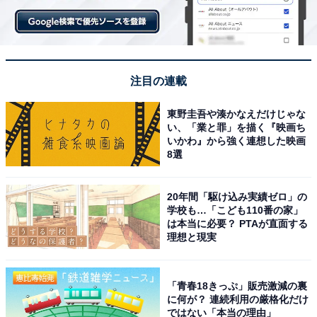
注目の連載
東野圭吾や湊かなえだけじゃな
い、「業と罪」を描く『映画ち
いかわ』から強く連想した映画
8選
20年間「駆け込み実績ゼロ」の
学校も…「こども110番の家」
は本当に必要？ PTAが直面する
理想と現実
「青春18きっぷ」販売激減の裏
に何が？ 連続利用の厳格化だけ
ではない「本当の理由」