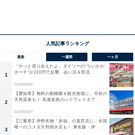
最新
一週間
一ヶ月
「やっと巡り会えたよ」ダイソーの“ちいかわ
ポーチ”が220円で反響。ぬい活＆防災...
1
2026/08/06
【愛知県】無料の動物園＆観光牧場に、市初の
天然温泉も！ 高速道路のハイウェイオア...
2
2026/08/07
【三重県】伊勢名物「赤福」の直営店に、全国
唯一のコメダ大判焼き店も！ 東名阪・伊...
3