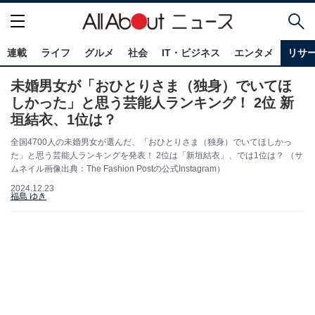
連載
ライフ
グルメ
社会
IT・ビジネス
エンタメ
リサ
未婚男女が「おひとりさま（独身）でいてほ
しかった」と思う芸能人ランキング！ 2位 新
垣結衣、1位は？
全国4700人の未婚男女が選んだ、「おひとりさま（独身）でいてほしかっ
た」と思う芸能人ランキングを発表！ 2位は「新垣結衣」、では1位は？ （サ
ムネイル画像出典：The Fashion Postの公式Instagram）
2024.12.23
福島 ゆき