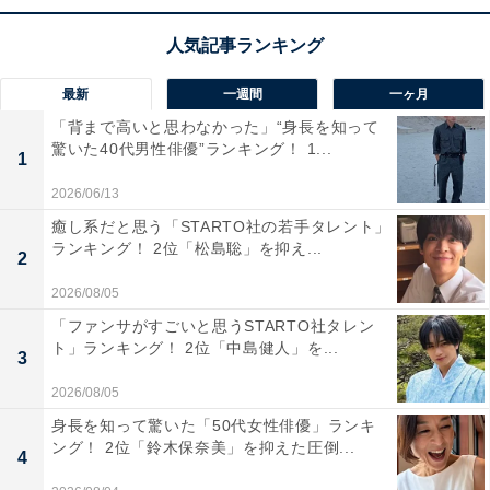
最新
一週間
一ヶ月
View this post on Instagram
「背まで高いと思わなかった」“身長を知って
驚いた40代男性俳優”ランキング！ 1...
1
2026/06/13
癒し系だと思う「STARTO社の若手タレント」
ランキング！ 2位「松島聡」を抑え...
2
2026/08/05
「ファンサがすごいと思うSTARTO社タレン
ト」ランキング！ 2位「中島健人」を...
3
A post shared by 橋本環奈&井手上漠マネージャー (@kannahashim
2026/08/05
身長を知って驚いた「50代女性俳優」ランキ
2位は、橋本環奈さん。10代、20代のランキングでも
ング！ 2位「鈴木保奈美」を抑えた圧倒...
4
TOP2にランクインしています。デビュー当時、かわい