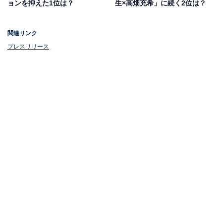
ョンを抑えた1位は？
生×高畑充希」に続く2位は？
関連リンク
プレスリリース
2位：橋本環奈