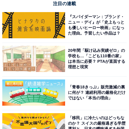
注目の連載
『スパイダーマン：ブランド・
1位：北川景子
ニュー・デイ』が「史上もっと
も優しいヒーロー映画」になっ
た理由。予習したい作品は？
20年間「駆け込み実績ゼロ」の
学校も…「こども110番の家」
は本当に必要？ PTAが直面する
理想と現実
「青春18きっぷ」販売激減の裏
に何が？ 連続利用の厳格化だけ
ではない「本当の理由」
View this post on Instagram
「移民」に冷たいのはどっちな
のか？ スイスの厳格過ぎる学歴
選別と、日本の曖昧過ぎる外国