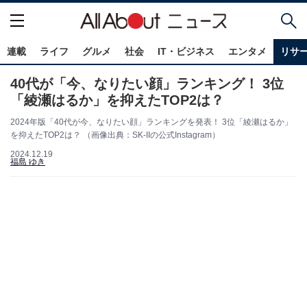
連載
ライフ
グルメ
社会
IT・ビジネス
エンタメ
リサ
40代が「今、なりたい顔」ランキング！ 3位
「綾瀬はるか」を抑えたTOP2は？
2024年版「40代が今、なりたい顔」ランキングを発表！ 3位「綾瀬はるか」
を抑えたTOP2は？ （画像出典：SK-IIの公式Instagram）
2024.12.19
福島 ゆき