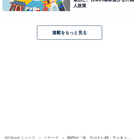
人政策
連載をもっと見る
A post shared by コーセー公式/インフィニティ/ワンバイコーセー/エス
1位は、北川景子さん。40代のランキングでは3年連続の
1位獲得で、不動の人気を誇ります。2023年にはデビュ
ー20周年を迎え、プライベートでは2児の母となって
も、整った顔立ちや凛とした美しさは年々魅力を増して
います。北川さんに憧れる理由として回答者からは、
「とにかく顔立ちが美しい」「線がシュッとしていてキ
レイ」「顔だけではなく肌もキレイ」などの声が寄せら
れました。
All About ニュース
リサーチ
40代が「今、なりたい顔」ランキング！ 3位「綾瀬はるか」を抑えたTOP2は？