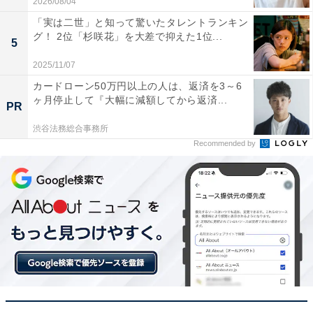
2026/08/04
過ぎるビジュアルが「1000年に1人の逸材」として注目
「実は二世」と知って驚いたタレントランキン
を集め、大きなパーツが整った顔は“黄金比”と言われ幅
グ！ 2位「杉咲花」を大差で抑えた1位...
5
広い世代を魅了しています。2024年はNHK連続テレビ小
説『おむすび』のヒロインとしても活躍し、演技力の高
2025/11/07
さや完璧なビジュアルだけでなく、飾らない気さくな性
カードローン50万円以上の人は、返済を3～6
ヶ月停止して『大幅に減額してから返済...
格が人気を集めています。
PR
渋谷法務総合事務所
Recommended by