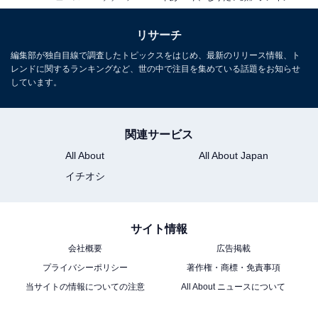
この記事の筆者：福島 ゆき プロフィール
リサーチ
アニメや漫画のレビュー、エンタメトピックスなどを中
編集部が独自目線で調査したトピックスをはじめ、最新のリリース情報、ト
レンドに関するランキングなど、世の中で注目を集めている話題をお知らせ
心に、オールジャンルで執筆中のライター。時々、店舗
しています。
取材などのリポート記事も担当。All AboutおよびAll
About ニュースでのライター歴は5年。
関連サービス
All About
All About Japan
40代が「今、なりたい顔」の全ラ
次ページ
ンキング結果
イチオシ
サイト情報
会社概要
広告掲載
プライバシーポリシー
著作権・商標・免責事項
当サイトの情報についての注意
All About ニュースについて