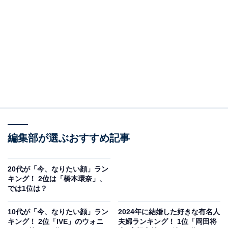
A post shared by SK-II's Official Instagram (@skii)
3位は、綾瀬はるかさん。凛とした透明感のある美しさ
を備える綾瀬さんは、数多くの化粧品ブランドの広告塔
を務めるなど、世代を問わず誰もが憧れる国民的存在。
編集部が選ぶおすすめ記事
俳優としても常に注目を集め、2024年には主演映画『ル
ート29』が公開され話題を呼びました。
20代が「今、なりたい顔」ラン
キング！ 2位は「橋本環奈」、
では1位は？
10代が「今、なりたい顔」ラン
2024年に結婚した好きな有名人
キング！ 2位「IVE」のウォニ
夫婦ランキング！ 1位「岡田将