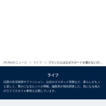
All About ニュース
ライフ
フランス人はなぜスカートを履かないのか。ミニスカートにピンヒールは「娼婦」に見られてしまう？
ライフ
話題の生活雑貨やファッション、お出かけスポット情報など、暮らしがもっ
と楽しく、豊かになるヒントが満載。編集部が独自調査した、気になる他人
のライフスタイル事情も公開しています。