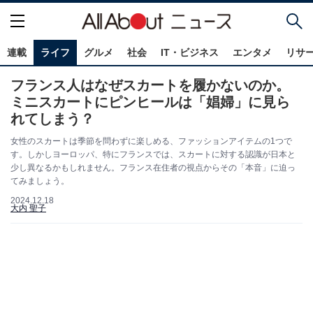
連載
ライフ
グルメ
社会
IT・ビジネス
エンタメ
リサ
フランス人はなぜスカートを履かないのか。
ミニスカートにピンヒールは「娼婦」に見ら
れてしまう？
女性のスカートは季節を問わずに楽しめる、ファッションアイテムの1つで
す。しかしヨーロッパ、特にフランスでは、スカートに対する認識が日本と
少し異なるかもしれません。フランス在住者の視点からその「本音」に迫っ
てみましょう。
2024.12.18
大内 聖子