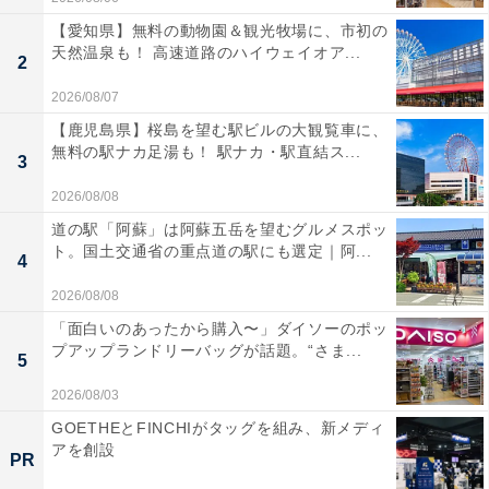
【愛知県】無料の動物園＆観光牧場に、市初の
天然温泉も！ 高速道路のハイウェイオア...
2
2026/08/07
【鹿児島県】桜島を望む駅ビルの大観覧車に、
無料の駅ナカ足湯も！ 駅ナカ・駅直結ス...
3
2026/08/08
道の駅「阿蘇」は阿蘇五岳を望むグルメスポッ
ト。国土交通省の重点道の駅にも選定｜阿...
4
2026/08/08
「面白いのあったから購入〜」ダイソーのポッ
プアップランドリーバッグが話題。“さま...
5
2026/08/03
GOETHEとFINCHIがタッグを組み、新メディ
アを創設
PR