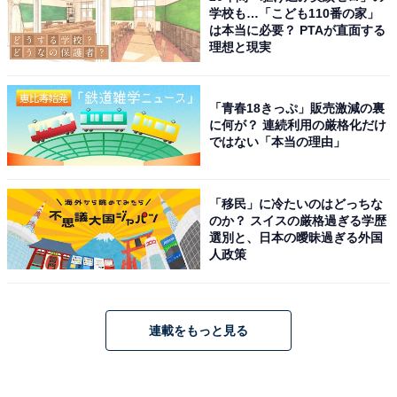
学校も…「こども110番の家」
は本当に必要？ PTAが直面する
理想と現実
「青春18きっぷ」販売激減の裏
に何が？ 連続利用の厳格化だけ
ではない「本当の理由」
「移民」に冷たいのはどっちな
のか？ スイスの厳格過ぎる学歴
選別と、日本の曖昧過ぎる外国
人政策
連載をもっと見る