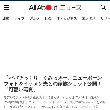
連載
ライフ
グルメ
社会
IT・ビジネス
エンタメ
リサ
「パパそっくり」くみっきー、ニューボーン
フォト＆イケメン夫との家族ショット公開！
「可愛い写真」
モデルでタレントの舟山久美子（くみっきー）さんは12月14日、自身の
Instagramを更新。ニューボーンフォト＆イケメン夫との家族ショットを公開
し、反響を呼んでいます。（サムネイル画像出典：くみっきーさん公式