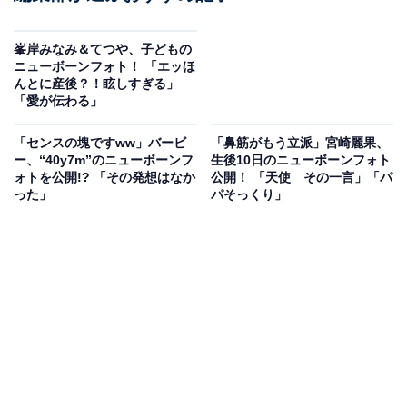
峯岸みなみ＆てつや、子どもの
ニューボーンフォト！ 「エッほ
んとに産後？！眩しすぎる」
「愛が伝わる」
「センスの塊ですww」バービ
「鼻筋がもう立派」宮崎麗果、
ー、“40y7m”のニューボーンフ
生後10日のニューボーンフォト
ォトを公開!? 「その発想はなか
公開！ 「天使 その一言」「パ
った」
パそっくり」