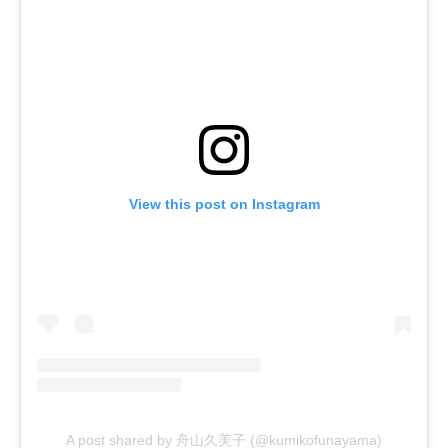
View this post on Instagram
A post shared by 舟山久美子 (@kumikofunayama)