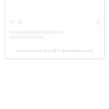
A post shared by 舟山久美子 (@kumikofunayama)