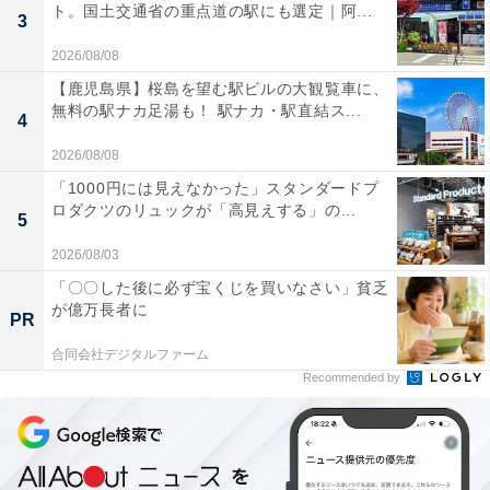
ト。国土交通省の重点道の駅にも選定｜阿...
3
2026/08/08
【鹿児島県】桜島を望む駅ビルの大観覧車に、
無料の駅ナカ足湯も！ 駅ナカ・駅直結ス...
4
2026/08/08
「1000円には見えなかった」スタンダードプ
ロダクツのリュックが「高見えする」の...
5
2026/08/03
「〇〇した後に必ず宝くじを買いなさい」貧乏
が億万長者に
PR
合同会社デジタルファーム
Recommended by