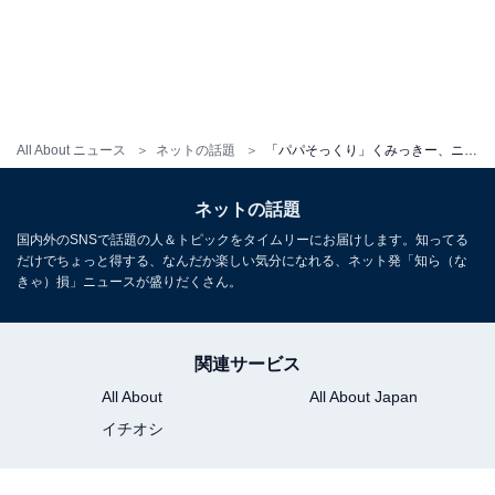
All About ニュース
ネットの話題
「パパそっくり」くみっきー、ニューボーンフォト＆イケメン夫との家族ショット公開！ 「可愛い写真」
ネットの話題
国内外のSNSで話題の人＆トピックをタイムリーにお届けします。知ってる
だけでちょっと得する、なんだか楽しい気分になれる、ネット発「知ら（な
きゃ）損」ニュースが盛りだくさん。
関連サービス
All About
All About Japan
イチオシ