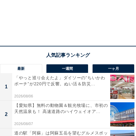
最新
一週間
一ヶ月
「やっと巡り会えたよ」ダイソーの“ちいかわ
ポーチ”が220円で反響。ぬい活＆防災...
1
2026/08/06
【愛知県】無料の動物園＆観光牧場に、市初の
天然温泉も！ 高速道路のハイウェイオア...
2
2026/08/07
道の駅「阿蘇」は阿蘇五岳を望むグルメスポッ