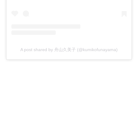
A post shared by 舟山久美子 (@kumikofunayama)