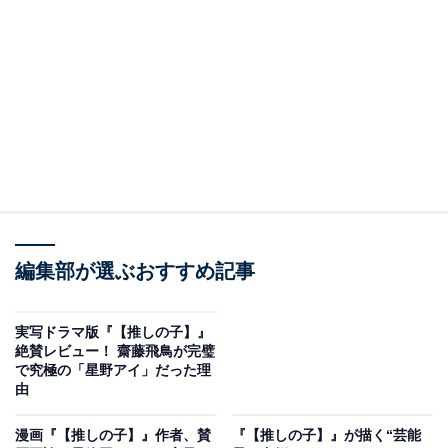
╋━━
【
#推しの子
】
✦キャラクターPV解禁✦
━━━╋
僕はいつだって
正しい嘘をついてきた─
#カミキヒカル
(
#二宮和也
)
?ドラマシリーズ
編集部が選ぶおすすめ記事
Prime Video 独占配信中
?12/20(金)劇場公開
pic.twitter.com/sPXf3e7kL4
実写ドラマ版『【推しの子】』
絶賛レビュー！ 齋藤飛鳥が完璧
— 【推しの子】ドラマ&映画公式 (@oshinoko_lapj)
で究極の「星野アイ」だった理
December 7, 2024
由
漫画『【推しの子】』作者、賛
『【推しの子】』が描く“芸能
二宮さん演じるカミキヒカルですが、作中では主人公・