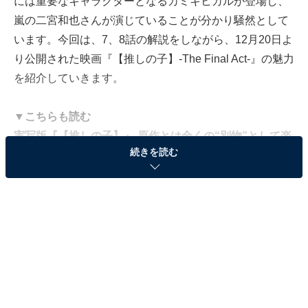
には重要なキャラクターとなるカミキヒカルが登場し、
嵐の二宮和也さんが演じていることが分かり騒然として
います。今回は、7、8話の解説をしながら、12月20日よ
り公開された映画『【推しの子】-The Final Act-』の魅力
を紹介していきます。
▼こちらも読む
実写版『【推しの子】』 原作とは全くの“別物”として楽
続きを読む
しむべし!?
二宮和也のサプライズ出演で起きた“2度目の奇跡”
まず、さまざまなメディアで紹介されていますが、改め
て二宮さんのサプライズ出演から説明します。