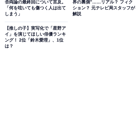
否両論の最終回について言及。
界の裏側”……リアル？ フィク
「何を呟いても傷つく人は出て
ション？ 元テレビ局スタッフが
アクアとルビーにおいて「最大の宿敵」です。謎に包ま
しまう」
解説
れた男として登場するカミキは、『【推しの子】』の中
でも人気キャラクターでどの俳優が演じるのか、ファン
【推しの子】実写化で「星野ア
イ」を演じてほしい俳優ランキ
の間では憶測が広がっていました。
ング！ 2位「鈴木愛理」、1位
は？
結果、今回の配信でカミキが登場し、二宮さんであるこ
とが判明。登場回数は少なかったものの、カミキが持つ
独特な不気味さを二宮さんは短い出演時間でしっかりと
見せていました。カミキは主に映画版で登場する予定で
すが、二宮さんが演じることで作品の魅力が何段階にも
引き上げられた印象です。
今回の『【推しの子】』の実写化については、各人気キ
ャラクターを誰が演じるかで、原作ファンの間では配信
前から賛否両論が起きていました。特にカミキはクセが
ある重要なキャラクターのため、誰がやっても批判を受