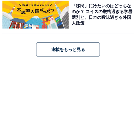
「移民」に冷たいのはどっちな
吾郎ですが、妊娠したアイの担当医で、漫画、アニメ版
のか？ スイスの厳格過ぎる学歴
では初期から正体が明かされますが主人公・アクアに転
選別と、日本の曖昧過ぎる外国
人政策
生する人物。しかし、今回の実写版ではなかなか出番が
なく、7話の冒頭で数分間だけ登場します。出演時間は
少ないものの、成田さんが見せるキャラクターの本質を
連載をもっと見る
つかんだ演技は見事なもの。吾郎もカミキと同じように
映画版で大活躍する予定ですが、2人の名優が登場した
ことでより華やかさが増しています。
ドラマ版は、主演の櫻井海音さんを筆頭に、齊藤なぎさ
さん、原菜乃華さん、茅島みずきさんと若手俳優がメイ
ンで出演しました。初々しい演技が見られる一方で、少
し物足りなさがあったのも事実。そこに、二宮さんと成
田さんが登場したことで、作品の奥深さを出すことに成
功しています。