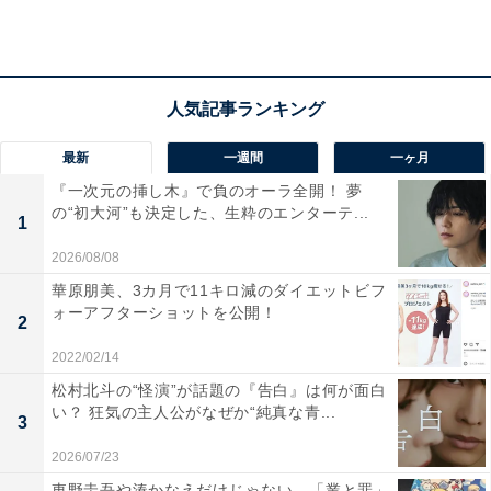
けるところ。しかし、二宮さんは見た目もそうですが、
一瞬だけの登場ながら原作ファンも納得のカミキを表
現。結果として、作品に勢いをつけることに成功してい
ます。
最新
一週間
一ヶ月
人気キャラクター・星野アイを演じる齋藤飛鳥さんにつ
『一次元の挿し木』で負のオーラ全開！ 夢
いても、配信前には批判的な声がありました。しかし、
の“初大河”も決定した、生粋のエンターテ...
1
齋藤さんは見事な演技力を見せ、アンチを跳ね飛ばし称
2026/08/08
賛を受けることに。今回、二宮さんで2度目の奇跡を起
華原朋美、3カ月で11キロ減のダイエットビフ
こしたことで、より実写版『【推しの子】』の評価を上
ォーアフターショットを公開！
2
げることに成功しました。
2022/02/14
松村北斗の“怪演”が話題の『告白』は何が面白
い？ 狂気の主人公がなぜか“純真な青...
3
2026/07/23
東野圭吾や湊かなえだけじゃない、「業と罪」