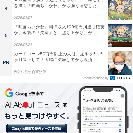
を描く『映画ちいかわ』から強く連想した...
4
2026/08/07
『映画ちいかわ』興行収入100億円到達は確実
か。今後の「失速」と「盛り上がり」が...
5
2026/07/28
カードローン50万円以上の人は、返済を3～6
ヶ月停止して『大幅に減額してから返済...
PR
成田凌の好演技も見もの！ 映画版へつなげる見事
渋谷法務総合事務所
な手法
Recommended by
また、7話では成田凌さんの演技にも注目です。成田さ
ん演じる雨宮吾郎も今回の配信で本格的に登場し、しっ
かり演技を確認できます。