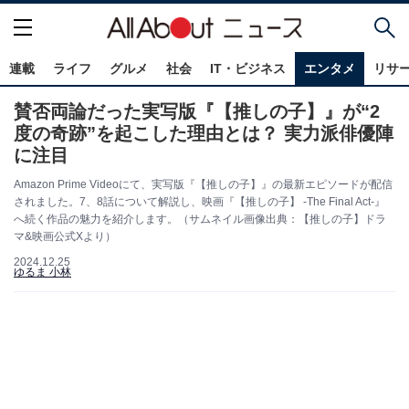
連載
ライフ
グルメ
社会
IT・ビジネス
エンタメ
リサ
賛否両論だった実写版『【推しの子】』が“2
度の奇跡”を起こした理由とは？ 実力派俳優陣
に注目
Amazon Prime Videoにて、実写版『【推しの子】』の最新エピソードが配信
されました。7、8話について解説し、映画『【推しの子】 -The Final Act-』
へ続く作品の魅力を紹介します。（サムネイル画像出典：【推しの子】ドラ
マ&映画公式Xより）
2024.12.25
ゆるま 小林