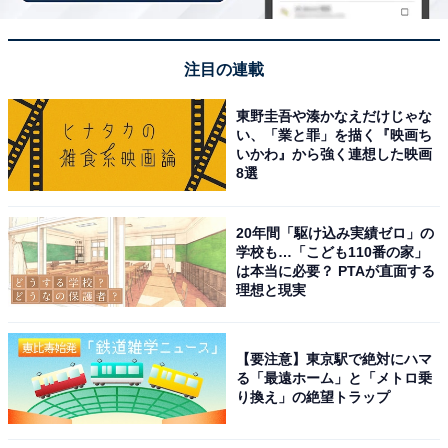
╋━━
【
#推しの子
】
?日間連続
注目の連載
?キャラクターPV解禁?
東野圭吾や湊かなえだけじゃな
━━━╋
い、「業と罪」を描く『映画ち
いかわ』から強く連想した映画
俺が必ず
8選
元気な子供を産ませてやるからな─
#ゴロー
#雨宮吾郎
役は、
20年間「駆け込み実績ゼロ」の
学校も…「こども110番の家」
#成田凌
さんに決定?
は本当に必要？ PTAが直面する
理想と現実
?11/28(木)ドラマシリーズ配信
?12/20(金)劇場公開
pic.twitter.com/BJT5B59Kb3
【要注意】東京駅で絶対にハマ
る「最遠ホーム」と「メトロ乗
— 【推しの子】ドラマ&映画公式 (@oshinoko_lapj)
り換え」の絶望トラップ
July 30, 2024