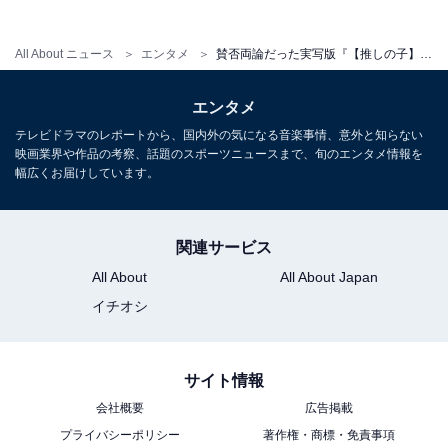
これまで、ドラマで「続きは劇場版へ……」という演出
は、ガッカリさせる作品が多くありました。『【推しの
All About ニュース
エンタメ
賛否両論だった実写版『【推しの子】』が“2度の奇跡”を起こした理由とは？ 実力派俳優陣に注目
子】』の実写プロジェクトも心配していたのですが、見
エンタメ
事にドラマから映画へつなげることに成功。この鮮やか
な脚本と演出を見るだけでも、ドラマ版を全話見る価値
テレビドラマのレポートから、国内外の気になる音楽事情、意外と知らない
映画業界や作品の考察、話題のスポーツニュースまで、旬のエンタメ情報を
があると思います。
幅広くお届けしています。
関連サービス
All About
All About Japan
イチオシ
サイト情報
会社概要
広告掲載
プライバシーポリシー
著作権・商標・免責事項