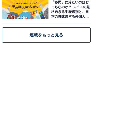
「移民」に冷たいのはど
っちなのか？ スイスの厳
格過ぎる学歴選別と、日
本の曖昧過ぎる外国人政
策
連載をもっと見る