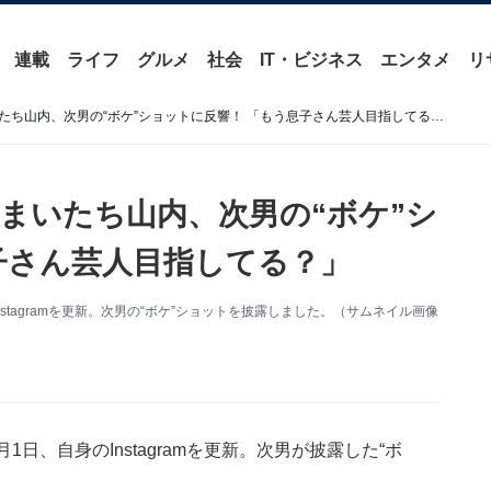
連載
ライフ
グルメ
社会
IT・ビジネス
エンタメ
リ
「芸人の子供すぎます」かまいたち山内、次男の“ボケ”ショットに反響！ 「もう息子さん芸人目指してる？」
まいたち山内、次男の“ボケ”シ
子さん芸人目指してる？」
stagramを更新。次男の“ボケ”ショットを披露しました。（サムネイル画像
日、自身のInstagramを更新。次男が披露した“ボ