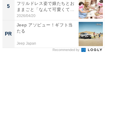
フリルドレス姿で娘たちとお
團十郎
5
5
ままごと「なんて可愛くて平
「後ろ
和...
「...
2026/04/20
2026/08/0
Jeep アソビュー！ギフト当
専門家
たる
カラダ
PR
PR
Jeep Japan
森永乳業
Recommended by