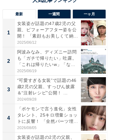
最新
一週間
一ヶ月
女装姿が話題の47歳2児の父
「さす
親、ビフォーアフター姿を公
は」高
1
1
開！ 「素顔もお美しくて納...
災地を
「カ...
2025/06/12
2026/08/0
阿波みなみ、ディズニー訪問
「女の
も「ガチで帰りたい」吐露。
介、バ
2
2
「これは帰りたいw」「なん
らのプレ
ち...
愛...
2025/06/19
2026/08/0
“可愛すぎる女装”で話題の46
「好感
歳2児の父親、すっぴん披露
や、“マ
3
3
＆“注射レシピ”公開！ ...
画変更
財...
2024/09/28
2026/07/3
「ポケモンで言う進化」女性
「脚が
タレント、25キロ増量ショッ
横川尚
4
4
トに反響！ 「全然パーツ埋...
ムキな姿
刃...
2026/08/05
2026/08/0
女装姿が話題の2児の父親、
「2人と