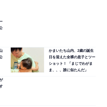
ー
公
山
かまいたち山内、2歳の誕生
公
日を迎えた全裸の息子とツー
ショット！ 「まじでわがま
ま、、、誰に似たんだ」
が
す