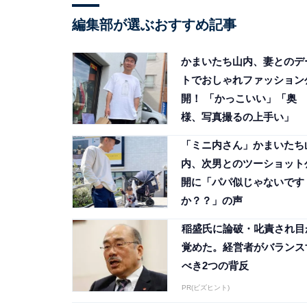
編集部が選ぶおすすめ記事
かまいたち山内、妻とのデ
トでおしゃれファッション
開！ 「かっこいい」「奥
様、写真撮るの上手い」
「ミニ内さん」かまいたち
内、次男とのツーショット
開に「パパ似じゃないです
か？？」の声
稲盛氏に論破・叱責され目
覚めた。経営者がバランス
べき2つの背反
PR(ビズヒント)