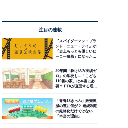
注目の連載
『スパイダーマン：ブラ
ンド・ニュー・デイ』が
「史上もっとも優しいヒ
ーロー映画」になった理
由。予習したい作品は？
20年間「駆け込み実績ゼ
ロ」の学校も…「こども
110番の家」は本当に必
要？ PTAが直面する理想
と現実
「青春18きっぷ」販売激
減の裏に何が？ 連続利用
の厳格化だけではない
「本当の理由」