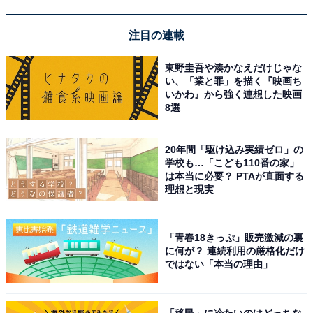
【12月の運勢】みずがめ座（水瓶座）
注目の連載
【12月の運勢】うお座（魚座）
東野圭吾や湊かなえだけじゃな
い、「業と罪」を描く『映画ち
いかわ』から強く連想した映画
8選
20年間「駆け込み実績ゼロ」の
学校も…「こども110番の家」
は本当に必要？ PTAが直面する
理想と現実
「青春18きっぷ」販売激減の裏
に何が？ 連続利用の厳格化だけ
ではない「本当の理由」
占い師＆イラストレータープロフィール
「移民」に冷たいのはどっちな