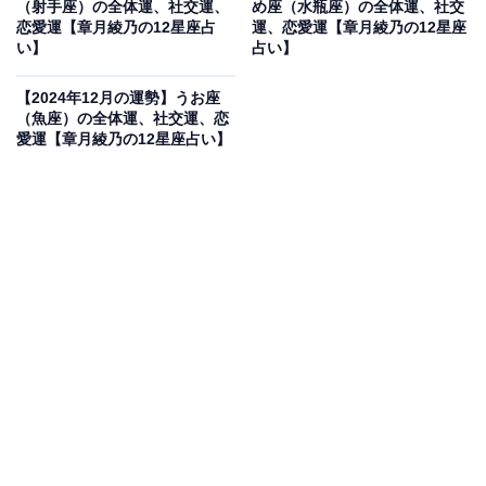
（射手座）の全体運、社交運、
め座（水瓶座）の全体運、社交
恋愛運【章月綾乃の12星座占
運、恋愛運【章月綾乃の12星座
こうするうちに、心地よいリズム、ペースが生まれま
い】
占い】
す。冬休みは、羽根を伸ばし、心の洗濯を！
【2024年12月の運勢】うお座
（魚座）の全体運、社交運、恋
・社交運
愛運【章月綾乃の12星座占い】
会えない、または、個人的に話せないけれど、不思議と
気持ちが通じやすいときです。メールやクリスマスカー
ドを送ってみたり、アイコンタクトをしてみたりする
と、静かに心が満たされるでしょう。今月、直接会う機
会があるお世話になった人にプチギフトを用意するのも
いい考え。小さなお菓子、入浴剤やシートパックなど贈
る側ももらう方もそれほど負担にならないものを選ぶの
がコツ。相談は、年下の異性へ。面白い意見をくれそ
う。
・恋愛運
恋は、やりたいことや考え方、感じ方、アプローチ法の