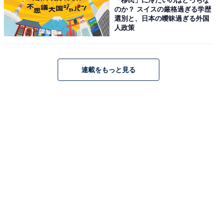
のか？ スイスの厳格過ぎる学歴
選別と、日本の曖昧過ぎる外国
占い師：
章月 綾乃
人政策
占い、心理テストの執筆、監修。雑誌、Web、広告
タイアップ記事などを多数手がけています。
連載をもっと見る
イラストレーター：
tokico
タウン情報誌の営業、住宅情報誌の編集を経てフリ
ーのイラストレーターに。媒体制作の経験を生かし
て、「わかりやすく、ゆる可愛く」をモットーに媒
体のコンテンツ理解を促進するようなイラストを制
作しています。雑誌やWeb、結婚式やSNSの似顔絵
など幅広い分野で活動中。
こちらもおすすめ