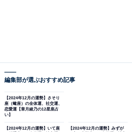
自分を甘やかす
・全体運
気持ちは前向きですが、思うほど頑張れないでしょう。
いろいろあった今年の疲れが出やすいのです。そこで、
少しペースを落として、ご自愛モードでやっていきまし
ょう。いつもなら10詰め込むところを半分ちょっとくら
いに抑えていくと、滞りなく完璧にこなせて評価が上が
編集部が選ぶおすすめ記事
っていきます。
【2024年12月の運勢】さそり
ゆっくりすること、休むことに罪悪感を持ちやすいた
座（蠍座）の全体運、社交運、
め、「のんびりしていい」「休養も必要」と自分に言い
恋愛運【章月綾乃の12星座占
い】
聞かせるレッスンも開始して。本当に何もせずに一日ゴ
ロゴロしてみる、行こうと思えば行けるけれど断ってみ
【2024年12月の運勢】いて座
【2024年12月の運勢】みずが
るなど、良心がとがめることをあえてやるのです。そう