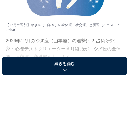
【12月の運勢】やぎ座（山羊座）の全体運、社交運、恋愛運（イラスト：
tokico
）
2024年12月のやぎ座（山羊座）の運勢は？ 占術研究
家・心理テストクリエーター章月綾乃が、やぎ座の全体
運、社交運、恋愛運を占います。
続きを読む
＞【2024年12月の運勢】他の星座の運勢が気になる人は
こちら
やぎ座（12月22日～1月19日生まれ）
運気は移行期へ