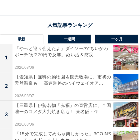
違いが際立つでしょう。いろいろ聞いたり、一度は相手
に合わせたりして、折り合いをつけていくとよさそう。
デートは、期間限定スポットへ。Ｗデートも楽しそう。
最新
一週間
一ヶ月
「やっと巡り会えたよ」ダイソーの“ちいかわ
ラッキーポイント……シルバー、ショートブルゾ
ポーチ”が220円で反響。ぬい活＆防災...
1
ン、靴磨き、炭酸水
2026/08/06
【愛知県】無料の動物園＆観光牧場に、市初の
天然温泉も！ 高速道路のハイウェイオア...
2
2026/08/07
【三重県】伊勢名物「赤福」の直営店に、全国
唯一のコメダ大判焼き店も！ 東名阪・伊...
3
2026/08/06
「15分で完成してめちゃ楽しかった」3COINS