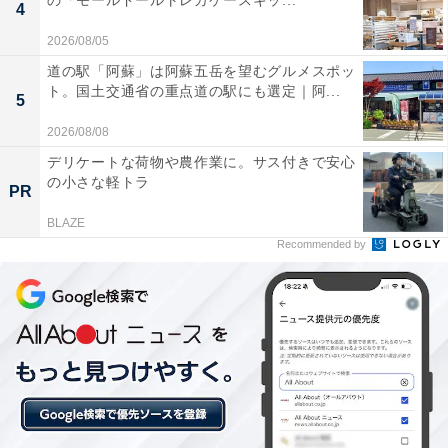
の「モールドールトレカケースキッ...
4
2026/08/05
道の駅「阿蘇」は阿蘇五岳を望むグルメスポッ
ト。国土交通省の重点道の駅にも選定｜阿...
5
2026/08/08
他の星座の運勢も見る
デリケートな荷物や農作業に。サス付きで安心
の小さな軽トラ
PR
【12月の運勢】おひつじ座（牡羊座）
【12月の運勢】おうし座（牡牛座）
BLAZE
Recommended by
【12月の運勢】ふたご座（双子座）
【12月の運勢】かに座（蟹座）
【12月の運勢】しし座（獅子座）
【12月の運勢】おとめ座（乙女座）
【12月の運勢】てんびん座（天秤座）
【12月の運勢】さそり座（蠍座）
【12月の運勢】いて座（射手座）
【12月の運勢】やぎ座（山羊座）※今見ている記事