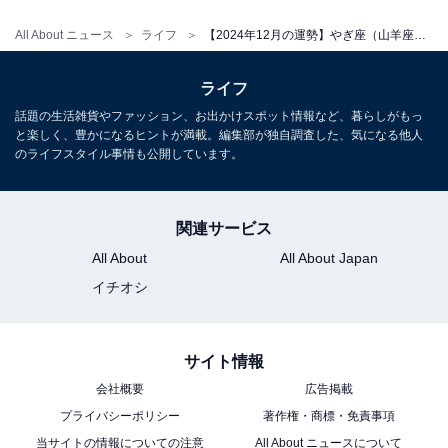
【2024年12月の運勢】「おひつじ座～うお座」
章月綾乃の12星座占い
All About ニュース
ライフ
【2024年12月の運勢】やぎ座（山羊座）の全体運、社交運、恋愛運【章月綾乃の12星座占い】
ライフ
話題の生活雑貨やファッション、お出かけスポット情報など、暮らしがもっ
と楽しく、豊かになるヒントが満載。編集部が独自調査した、気になる他人
のライフスタイル事情も公開しています。
関連サービス
All About
All About Japan
イチオシ
サイト情報
会社概要
広告掲載
プライバシーポリシー
著作権・商標・免責事項
当サイトの情報についての注意
All About ニュースについて