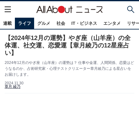
連載
ライフ
グルメ
社会
IT・ビジネス
エンタメ
リサ
【2024年12月の運勢】やぎ座（山羊座）の全
体運、社交運、恋愛運【章月綾乃の12星座占
い】
2024年12月のやぎ座（山羊座）の運勢は？ 仕事や金運、人間関係、恋愛はど
うなるのか、占術研究家・心理テストクリエーター章月綾乃による星占いを
お届けします。
2024.11.30
章月 綾乃