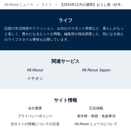
【2024年12月の運勢】「おひつじ座～うお座」
All About ニュース
ライフ
【2024年12月の運勢】おうし座（牡牛座）の全体運、社交運、恋愛運【章月綾乃の12星座占い】
章月綾乃の12星座占い
ライフ
話題の生活雑貨やファッション、お出かけスポット情報など、暮らしがもっ
と楽しく、豊かになるヒントが満載。編集部が独自調査した、気になる他人
のライフスタイル事情も公開しています。
関連サービス
All About
All About Japan
イチオシ
サイト情報
会社概要
広告掲載
プライバシーポリシー
著作権・商標・免責事項
当サイトの情報についての注意
All About ニュースについて