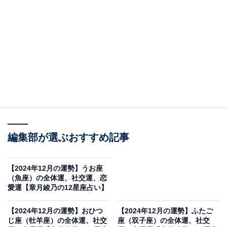
最大の課題に！
・全体運
気力、体力、精神力、全てが完璧で、アクティブに過ご
せるでしょう。ただ、勢いがつき過ぎて、せっかちにな
っているようです。気持ちよく、トントン拍子で進めば
いいのですが、少しでも間が空くと全てを台なしにされ
た気分になって、投げやりになってしまいそう。しばら
編集部が選ぶおすすめ記事
くしてから、「あの話だけど」と相手がソノ気になって
も、「あれはもういいんだ」的に自ら可能性の芽を摘ん
【2024年12月の運勢】うお座
でしまうほどです。
（魚座）の全体運、社交運、恋
愛運【章月綾乃の12星座占い】
しかし、それではもったいない！ 人を誘うなら、少し時
【2024年12月の運勢】おひつ
【2024年12月の運勢】ふたご
間をあげること。即断即決案件は、誰かを待たずにソロ
じ座（牡羊座）の全体運、社交
座（双子座）の全体運、社交
でどんどん動きましょう！ 一人の時間と人と一緒の時間