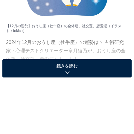
【12月の運勢】おうし座（牡牛座）の全体運、社交運、恋愛運（イラス
ト：
tokico
）
2024年12月のおうし座（牡牛座）の運勢は？ 占術研究
家・心理テストクリエーター章月綾乃が、おうし座の全
体運、社交運、恋愛運を占います。
続きを読む
＞【2024年12月の運勢】他の星座の運勢が気になる人は
こちら
おうし座（4月20日～5月20日生まれ）
モチベーションキープが