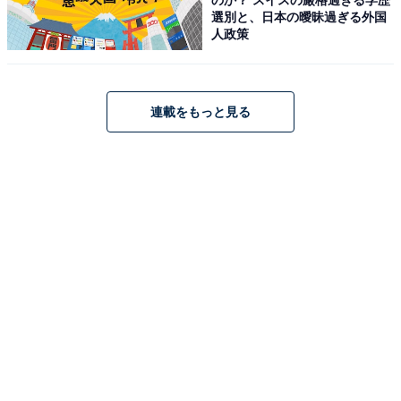
選別と、日本の曖昧過ぎる外国
人政策
占い師：
章月 綾乃
占い、心理テストの執筆、監修。雑誌、Web、広告
タイアップ記事などを多数手がけています。
連載をもっと見る
イラストレーター：
tokico
タウン情報誌の営業、住宅情報誌の編集を経てフリ
ーのイラストレーターに。媒体制作の経験を生かし
て、「わかりやすく、ゆる可愛く」をモットーに媒
体のコンテンツ理解を促進するようなイラストを制
作しています。雑誌やWeb、結婚式やSNSの似顔絵
など幅広い分野で活動中。
こちらもおすすめ