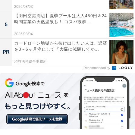
2026/08/03
【羽田空港周辺】夏季プールは大人450円＆24
時間営業の天然温泉も！ コスパ抜群...
5
2026/08/04
他の星座の運勢も見る
カードローン地獄から抜け出したい人は、返済
を3～6ヶ月停止して『大幅に減額してか...
PR
【12月の運勢】おひつじ座（牡羊座）
渋谷法務総合事務所
【12月の運勢】おうし座（牡牛座）※今見ている記事
Recommended by
【12月の運勢】ふたご座（双子座）
【12月の運勢】かに座（蟹座）
【12月の運勢】しし座（獅子座）
【12月の運勢】おとめ座（乙女座）
【12月の運勢】てんびん座（天秤座）
【12月の運勢】さそり座（蠍座）
【12月の運勢】いて座（射手座）
【12月の運勢】やぎ座（山羊座）