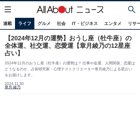
連載
ライフ
グルメ
社会
IT・ビジネス
エンタメ
リサ
【2024年12月の運勢】おうし座（牡牛座）の
全体運、社交運、恋愛運【章月綾乃の12星座
占い】
2024年12月のおうし座（牡牛座）の運勢は？ 仕事や金運、人間関係、恋愛は
どうなるのか、占術研究家・心理テストクリエーター章月綾乃による星占い
をお届けします。
2024.11.30
章月 綾乃