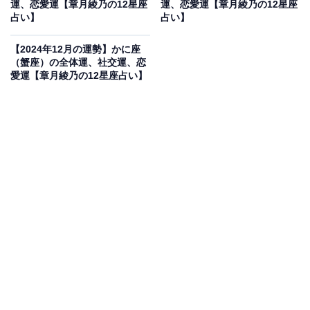
運、恋愛運【章月綾乃の12星座
運、恋愛運【章月綾乃の12星座
占い】
占い】
を上手に使い分けることで、意欲を持ち続けられるは
ず。出先で迎える年越しにも感動が待ちます。
【2024年12月の運勢】かに座
（蟹座）の全体運、社交運、恋
愛運【章月綾乃の12星座占い】
・社交運
時間感覚にズレがあるため、無理をして人に会うことは
オススメしません。相手は、あなたとゆっくり過ごすつ
もりでいるのに、「この時間があれば、アレもできた、
コレもやれた」的に気もそぞろになってしまうからで
す。義理やしがらみのお付き合いは、「ごあいさつした
らすぐに失礼します」的に先に時間を区切って会い、本
当に会いたい人、一緒にいたい人を優先しましょう。今
月は、急かさない、イラつかないことが円満への道と心
得て。
・恋愛運
恋は、非日常のフィールドで動きます。冬を楽しむ旅行