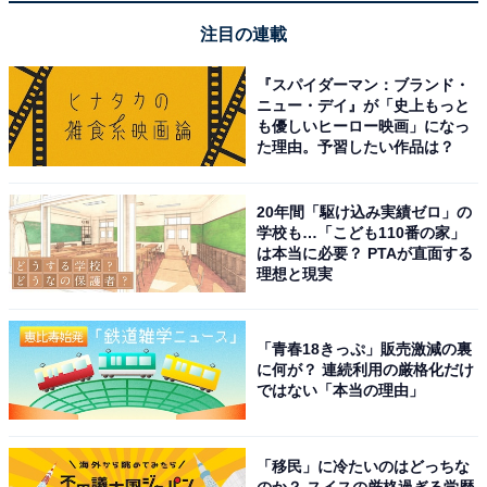
【12月の運勢】みずがめ座（水瓶座）
注目の連載
【12月の運勢】うお座（魚座）
『スパイダーマン：ブランド・
ニュー・デイ』が「史上もっと
も優しいヒーロー映画」になっ
た理由。予習したい作品は？
20年間「駆け込み実績ゼロ」の
学校も…「こども110番の家」
は本当に必要？ PTAが直面する
理想と現実
「青春18きっぷ」販売激減の裏
に何が？ 連続利用の厳格化だけ
ではない「本当の理由」
占い師＆イラストレータープロフィール
「移民」に冷たいのはどっちな
のか？ スイスの厳格過ぎる学歴