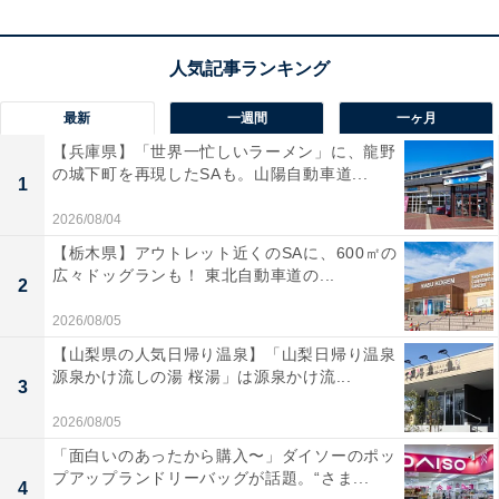
やウィンタースポーツを企画すると、盛り上がりそう。
告白をするなら、見晴らしのいい場所で。ライトアッ
プ、プロジェクションマッピングデートも有望です。
最新
一週間
一ヶ月
【兵庫県】「世界一忙しいラーメン」に、龍野
の城下町を再現したSAも。山陽自動車道...
ラッキーポイント……ブルーグレー、ロングコー
1
ト、大ぶりのアクセサリー、半地下の店
2026/08/04
【栃木県】アウトレット近くのSAに、600㎡の
広々ドッグランも！ 東北自動車道の...
2
2026/08/05
【山梨県の人気日帰り温泉】「山梨日帰り温泉
源泉かけ流しの湯 桜湯」は源泉かけ流...
3
2026/08/05
「面白いのあったから購入〜」ダイソーのポッ
プアップランドリーバッグが話題。“さま...
4