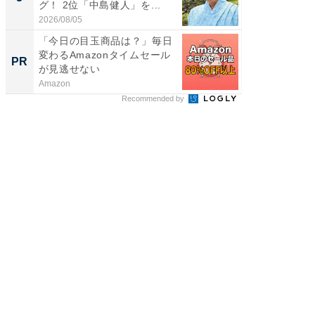
グ！ 2位「中島健人」を...
グ！ 2
2026/08/05
2026/08/0
「今日の目玉商品は？」毎日
全国の
変わるAmazonタイムセール
付きの
PR
PR
が見逃せない
Amazon
COCO VIL
Recommended by