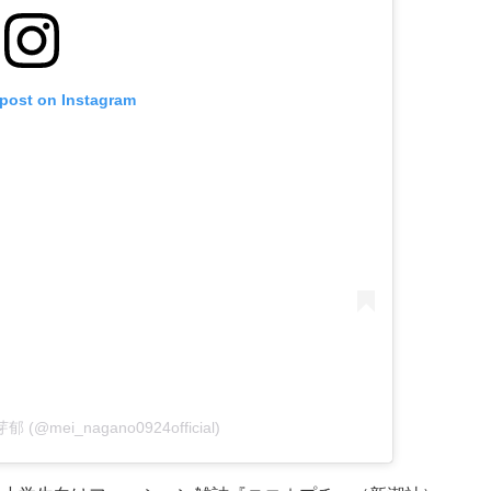
 post on Instagram
芽郁 (@mei_nagano0924official)