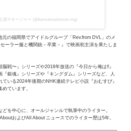
手上漠マネージャー (@kannahashimoto.mg)
元の福岡県でアイドルグループ「Rev.from DVL」のメ
の『セーラー服と機関銃－卒業－』で映画初主演を果たしま
脳戦〜』シリーズや2018年放送の『今日から俺は!!』
画『銀魂』シリーズや『キングダム』シリーズなど、人
ている2024年後期のNHK連続テレビ小説『おむすび』
集めています。
などを中心に、オールジャンルで執筆中のライター。
outおよびAll About ニュースでのライター歴は5年。