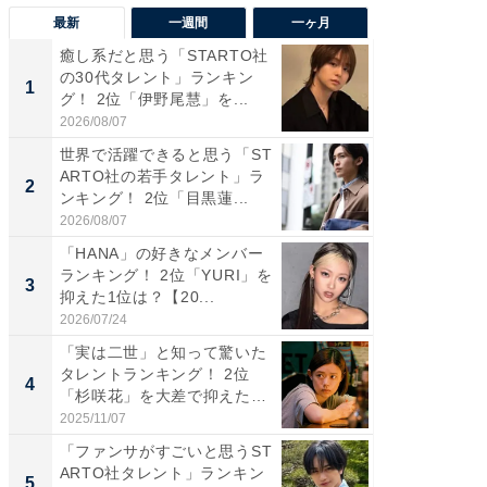
最新
一週間
一ヶ月
癒し系だと思う「STARTO社
癒し系だ
の30代タレント」ランキン
の若手
1
1
グ！ 2位「伊野尾慧」を...
グ！ 2
2026/08/07
2026/08/0
世界で活躍できると思う「ST
「パフ
ARTO社の若手タレント」ラ
思うST
2
2
ンキング！ 2位「目黒蓮...
ンキング
2026/08/07
2026/08/0
「HANA」の好きなメンバー
ギャップ
ランキング！ 2位「YURI」を
RTO社
3
3
抑えた1位は？【20...
キング！
2026/07/24
2026/08/0
「実は二世」と知って驚いた
癒し系だ
タレントランキング！ 2位
の30代
4
4
「杉咲花」を大差で抑えた1
グ！ 2
位...
2025/11/07
2026/08/0
「ファンサがすごいと思うST
「ファン
ARTO社タレント」ランキン
ARTO
5
5