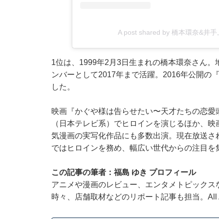
A post shared by 橋本環奈&井
1位は、1999年2月3日生まれの橋本環奈さん。地
ンバーとして2017年まで活躍。2016年公開
した。
映画『かぐや様は告らせたい〜天才たちの恋愛頭
（日本テレビ系）でヒロインを演じるほか、映
気漫画の実写化作品にも多数出演。現在放送され
ではヒロインを務め、幅広い世代からの注目を
この記事の筆者：福島 ゆき プロフィール
アニメや漫画のレビュー、エンタメトピックス
時々、店舗取材などのリポート記事も担当。All Ab