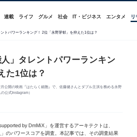
連載
ライフ
グルメ
社会
IT・ビジネス
エンタメ
リ
レントパワーランキング！ 2位「永野芽郁」を抑えた1位は？
芸能人」タレントパワーランキン
えた1位は？
12月公開の映画『はたらく細胞』で、佐藤健さんとダブル主演を務める永野
式Instagram）
orted by DmMiX」を運営するアーキテクトは、
芸能人」のパワースコアを調査。本記事では、その調査結果