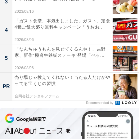
3
同時開催「ファミマのブラックフライデー」キャ
ンペーンも
2023/08/16
「ガスト食堂、本気出しました」ガスト、定食
4種ご飯大盛り無料キャンペーン「うおお...
「1個買うと、1個もらえる」キャンペーンと同期間に、
4
「ファミマのブラックフライデー」キャンペーンも同時
2026/08/06
開催。
「なんちゅうもんを見せてくるんや！」吉野
家、新作“極旨牛鉄板ステーキ”登場「ペッ...
5
2026/08/06
売り場じゃ教えてくれない！当たる人だけがや
ってる宝くじの習慣
PR
合同会社デジタルファーム
Recommended by
「ファミマのブラックフライデー」キャンペーン