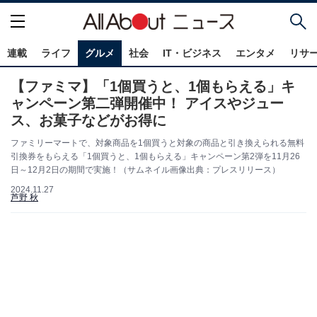
連載
ライフ
グルメ
社会
IT・ビジネス
エンタメ
リサ
【ファミマ】「1個買うと、1個もらえる」キ
ャンペーン第二弾開催中！ アイスやジュー
ス、お菓子などがお得に
ファミリーマートで、対象商品を1個買うと対象の商品と引き換えられる無料
引換券をもらえる「1個買うと、1個もらえる」キャンペーン第2弾を11月26
日～12月2日の期間で実施！（サムネイル画像出典：プレスリリース）
2024.11.27
芦野 秋