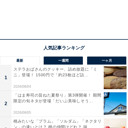
いう結果が出ているそう。配布終了の翌日、12月3日7：
00から交換できるので、もらったらそのままお財布にし
まっておいて、忘れないうちに早めに交換するようにし
ましょう！
最新
一週間
一ヶ月
ステラおばさんのクッキー、詰め放題に「ミ
ニ」登場！ 1500円で「約23枚ほど詰...
1
2026/08/04
「はま寿司の旨ねた夏祭り」第3弾開催！ 期間
限定の旬ネタが登場「だいぶ美味しそう...
2
2026/08/05
桃みたいな「プラム」「ソルダム」「ネクタリ
ン」の違いとは？ 桃の仲間はどれ？ 味...