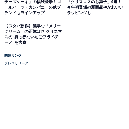
チーズケーキ」の福袋登場！ オ
「クリスマスのお菓子」4選！
ールハーツ・カンパニーの他ブ
今年初登場の新商品やかわいい
ランドもラインアップ
ラッピングも
11月26日～12月2日の第2弾対象商品一覧
今回の交換対象は、ポケットタイプのお菓子やお茶、ド
【スタバ新作】濃厚な「メリー
クリーム」の正体は!? クリスマ
リンク類など。11月26日発売の新商品が対象になってい
スの“真っ赤ないちごフラペチ
るものも多いので、新商品をお得に試せるチャンスで
ーノ”を実食
す。
関連リンク
プレスリリース
新商品以外ではアクエリアスに注目！ 500mlのペットボ
トルを買うと、950mlのペットボトルがもらえるので超
お得！
驚くほどお得なキャンペーンですが、ファミリーマート
が実施したアンケートによると、過去の「1個買うと、1
個もらえる」キャンペーンで対象商品を買ったものの引
き換えをしなかったという人は回答者の半数を超えると