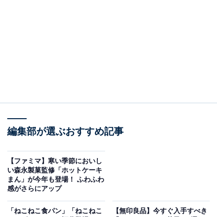
11月26日～12月2日のお買い物期間に対象商品を1個買う
ごとに、12月3日7：00～12月9日の期間で使用できる
「無料引換券」がレシートに1枚印字されます。「無料
引換券」は、引換対象期間内に、引換対象商品と一緒に
レジに持っていくと使用できます。
編集部が選ぶおすすめ記事
【ファミマ】寒い季節においし
い森永製菓監修「ホットケーキ
まん」が今年も登場！ ふわふわ
感がさらにアップ
「ねこねこ食パン」「ねこねこ
【無印良品】今すぐ入手すべき