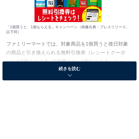
「1個買うと、1個もらえる」キャンペーン（画像出典：プレスリリース、
以下同）
ファミリーマートでは、対象商品を1個買うと後日対象
の商品と引き換えられる無料引換券（レシートクーポ
ン）が1枚もらえる「1個買うと、1個もらえる」キャン
続きを読む
ペーンを11月19日～12月2日の期間で実施中。対象商品
は毎週かわっていきます。
第2弾となる11月26日～12月2日の期間では、飲料やお菓
子、カップ麺などがお得に！ 詳しく紹介していきましょ
う。
アクエリアス500mlを買うと950mlがもらえる!?