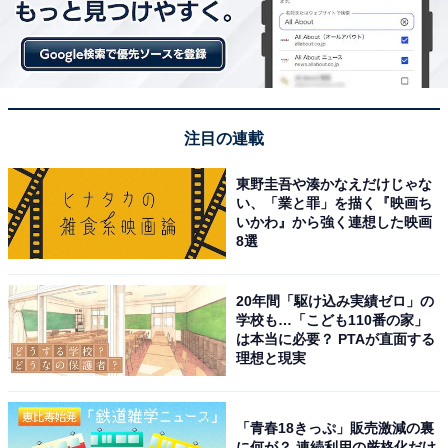
11月26日～12月2日の期間、レジ横ケース内の揚げ物・
お惣菜の対象商品を2個購入するごとに、12月3日7：00
～12月9日の期間で使用できる「ファミから（醤油また
は塩、税込98円）」を1個1円で買える引換券（97円引き
クーポン）がレシートに1枚印字されます。
注目の連載
東野圭吾や湊かなえだけじゃな
ファミペイを利用している人はさらに、レジ横ケース内
い、「業と罪」を描く『映画ち
の揚げ物・お惣菜の対象商品を2個以上購入で、次回使
いかわ』から強く連想した映画
8選
える「ファミから（醤油または塩、各税込98円）」がも
う1個1円で買えるファミペイクーポンももらえます。こ
ちらも使用期限は12月9日まで。
20年間「駆け込み実績ゼロ」の
学校も…「こども110番の家」
は本当に必要？ PTAが直面する
理想と現実
「青春18きっぷ」販売激減の裏
に何が？ 連続利用の厳格化だけ