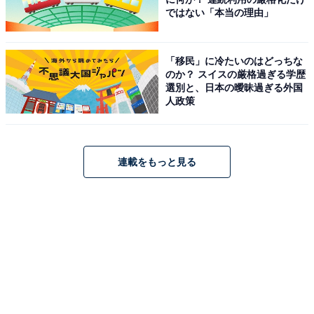
ではない「本当の理由」
ファミから（左：醤油、右：塩）
「移民」に冷たいのはどっちな
のか？ スイスの厳格過ぎる学歴
「1個買うと、1個もらえる」キャンペーンも「ファミマ
選別と、日本の曖昧過ぎる外国
のブラックフライデー」キャンペーンも開催期間が一緒
人政策
です。ぜひお得なキャンペーンを両方利用してみてくだ
さいね！
連載をもっと見る
こちらもおすすめ
【ファミマ】飲む東京ばな奈!? な大人気ドリン
クが今年も復活！ ワッフルコーンアイスもリニ
ューアルして登場