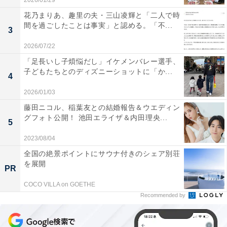
2026/01/29
花乃まりあ、趣里の夫・三山凌輝と「二人で時
間を過ごしたことは事実」と認める。「不...
3
2026/07/22
「足長いし子煩悩だし」イケメンバレー選手、
子どもたちとのディズニーショットに「か...
4
2026/01/03
藤田ニコル、稲葉友との結婚報告＆ウエディン
グフォト公開！ 池田エライザ＆内田理央...
5
2023/08/04
全国の絶景ポイントにサウナ付きのシェア別荘
を展開
PR
COCO VILLA on GOETHE
Recommended by