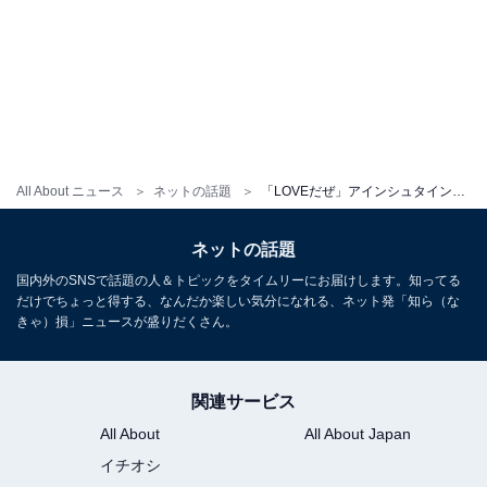
All About ニュース
ネットの話題
「LOVEだぜ」アインシュタイン河井、懐かしの豪華メンバーショットに反響！ 「ゆずるさん×川西さん最高」
ネットの話題
国内外のSNSで話題の人＆トピックをタイムリーにお届けします。知ってる
だけでちょっと得する、なんだか楽しい気分になれる、ネット発「知ら（な
きゃ）損」ニュースが盛りだくさん。
関連サービス
All About
All About Japan
イチオシ