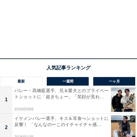
最新
一週間
一ヶ月
バレー・髙橋藍選手、兄＆愛犬とのプライベー
トショットに「超きちょー」「笑顔が見れ...
1
2026/03/08
イケメンバレー選手、キス＆耳食べショットに
反響！ 「なんなのーこのイチャイチャ感...
2