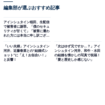
編集部が選ぶおすすめ記事
アインシュタイン稲田、生配信
で被害者に謝罪。「僕のセキュ
リティが甘くて」「被害に遭わ
れた方には本当に申し訳ござい
ません」
「いい夫婦」アインシュタイン
「次はゆず兄ですか…？」アイ
河井、近藤春菜との“結婚式シ
ンシュタイン河井、和牛・水田
ョット”に「え！お似合い！」
の結婚を懐かしの写真で祝福！
と反響！
「愛と歴史しか感じない」