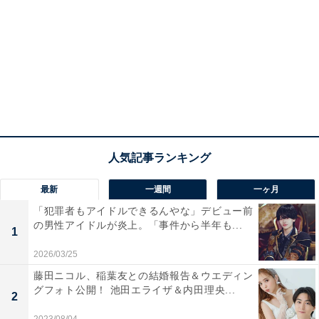
最新
一週間
一ヶ月
「犯罪者もアイドルできるんやな」デビュー前
の男性アイドルが炎上。「事件から半年も...
1
2026/03/25
藤田ニコル、稲葉友との結婚報告＆ウエディン
グフォト公開！ 池田エライザ＆内田理央...
2