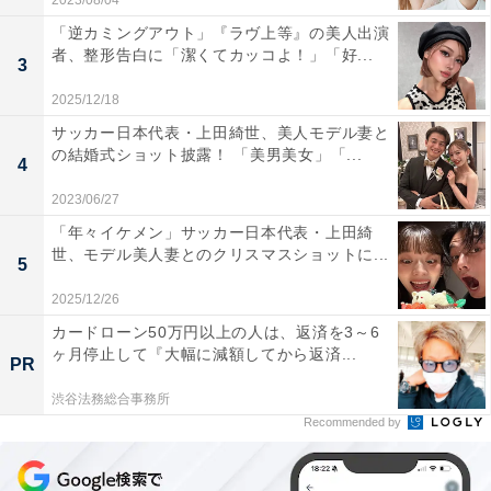
2023/08/04
「逆カミングアウト」『ラヴ上等』の美人出演
者、整形告白に「潔くてカッコよ！」「好...
3
2025/12/18
サッカー日本代表・上田綺世、美人モデル妻と
の結婚式ショット披露！ 「美男美女」「...
4
2023/06/27
「年々イケメン」サッカー日本代表・上田綺
世、モデル美人妻とのクリスマスショットに...
5
2025/12/26
カードローン50万円以上の人は、返済を3～6
ヶ月停止して『大幅に減額してから返済...
PR
渋谷法務総合事務所
Recommended by