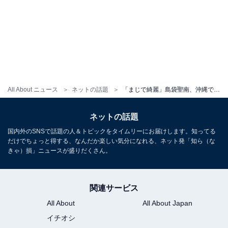
All About ニュース
ネットの話題
「まじで綺麗」島袋聖南、沖縄で圧巻スタイル際立つ姿に「素晴らしい身体っ！」「めっちゃ美しい」反響
ネットの話題
国内外のSNSで話題の人＆トピックをタイムリーにお届けします。知ってる
だけでちょっと得する、なんだか楽しい気分になれる、ネット発「知ら（な
きゃ）損」ニュースが盛りだくさん。
関連サービス
All About
All About Japan
イチオシ