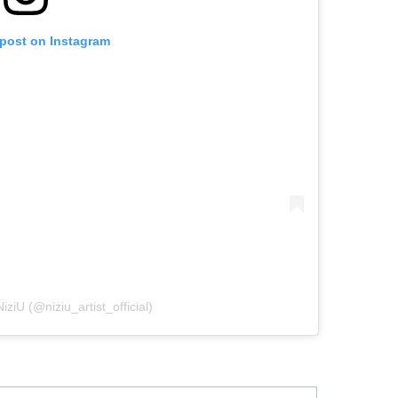
 post on Instagram
iziU (@niziu_artist_official)