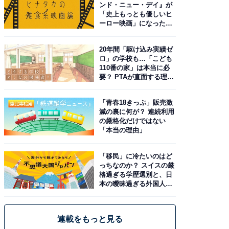
ンド・ニュー・デイ』が
「史上もっとも優しいヒ
ーロー映画」になった理
由。予習したい作品は？
20年間「駆け込み実績ゼ
ロ」の学校も…「こども
110番の家」は本当に必
要？ PTAが直面する理想
と現実
「青春18きっぷ」販売激
減の裏に何が？ 連続利用
の厳格化だけではない
「本当の理由」
「移民」に冷たいのはど
っちなのか？ スイスの厳
格過ぎる学歴選別と、日
本の曖昧過ぎる外国人政
策
連載をもっと見る