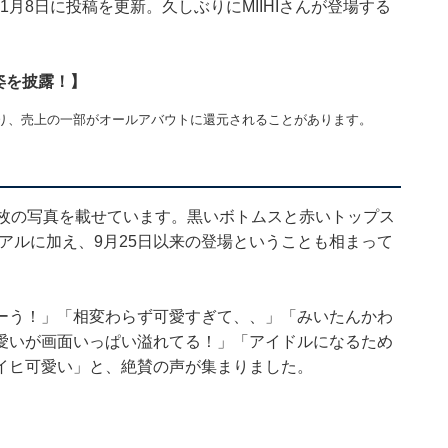
は、11月8日に投稿を更新。久しぶりにMIIHIさんが登場する
装姿を披露！】
り、売上の一部がオールアバウトに還元されることがあります。
2枚の写真を載せています。黒いボトムスと赤いトップス
ュアルに加え、9月25日以来の登場ということも相まって
ーう！」「相変わらず可愛すぎて、、」「みいたんかわ
愛いが画面いっぱい溢れてる！」「アイドルになるため
イヒ可愛い」と、絶賛の声が集まりました。