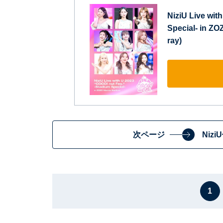
NiziU Live wit
Special- in 
ray)
次ページ
Niz
1