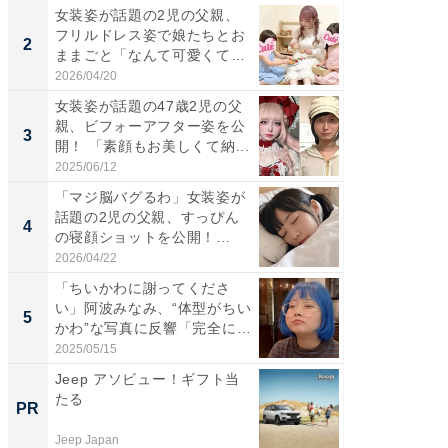
女装姿が話題の2児の父親、
「女の
フリルドレス姿で娘たちとお
介、バ
2
2
ままごと「なんて可愛くて平
らのプレ
和...
愛...
2026/04/20
2026/08/0
女装姿が話題の47歳2児の父
「好感
親、ビフォーアフター姿を公
や、“マ
3
3
開！ 「素顔もお美しくて納...
画変更
財...
2025/06/12
2026/07/3
「マジ脳バグるわ」女装姿が
「脚が
話題の2児の父親、すっぴん
横川尚
4
4
の寝顔ショットを公開！
ムキな姿
「ど...
刃...
2026/04/22
2026/08/0
「ちいかわに謝ってくださ
「2人と
い」阿波みなみ、“体型がちい
團十郎
5
5
かわ”な写真に反響「完全に
「後ろ
一...
「...
2025/05/15
2026/08/0
Jeep アソビュー！ギフト当
【大人
たる
で快適
PR
PR
Jeep Japan
アイリス