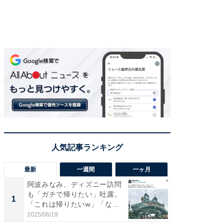
最新
一週間
一ヶ月
阿波みなみ、ディズニー訪問
「さす
も「ガチで帰りたい」吐露。
は」高
1
1
「これは帰りたいw」「なん
災地を
ち...
「カ...
2025/06/19
2026/08/0