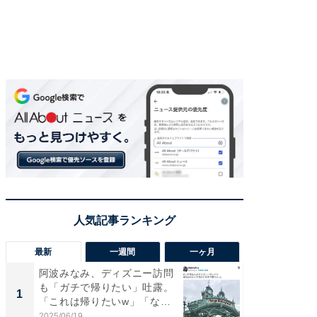
最新
一週間
一ヶ月
阿波みなみ、ディズニー訪問
「さす
も「ガチで帰りたい」吐露。
は」高
1
1
「これは帰りたいw」「なん
災地を
ち...
「カ...
2025/06/19
2026/08/0