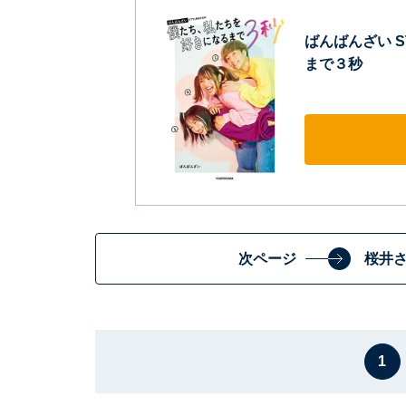
ばんばんざい 
まで３秒
次ページ
桜井
1