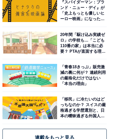
『スパイダーマン：ブラ
ンド・ニュー・デイ』が
「史上もっとも優しいヒ
ーロー映画」になった理
由。予習したい作品は？
20年間「駆け込み実績ゼ
ロ」の学校も…「こども
110番の家」は本当に必
要？ PTAが直面する理想
と現実
「青春18きっぷ」販売激
減の裏に何が？ 連続利用
の厳格化だけではない
「本当の理由」
「移民」に冷たいのはど
っちなのか？ スイスの厳
格過ぎる学歴選別と、日
本の曖昧過ぎる外国人政
策
連載をもっと見る