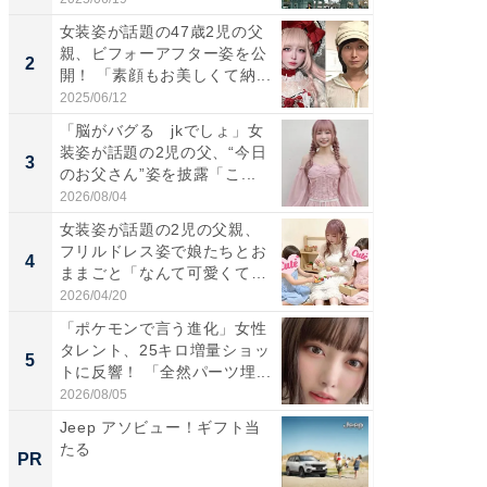
女装姿が話題の47歳2児の父
「女の
親、ビフォーアフター姿を公
介、バ
2
2
開！ 「素顔もお美しくて納...
らのプレ
愛...
2025/06/12
2026/08/0
「脳がバグる jkでしょ」女
「好感
装姿が話題の2児の父、“今日
や、“マ
3
3
のお父さん”姿を披露「こ...
画変更
財...
2026/08/04
2026/07/3
女装姿が話題の2児の父親、
「脚が
フリルドレス姿で娘たちとお
横川尚
4
4
ままごと「なんて可愛くて平
ムキな姿
和...
刃...
2026/04/20
2026/08/0
「ポケモンで言う進化」女性
「2人と
タレント、25キロ増量ショッ
團十郎
5
5
トに反響！ 「全然パーツ埋...
「後ろ
「...
2026/08/05
2026/08/0
Jeep アソビュー！ギフト当
これが
たる
事例集
PR
PR