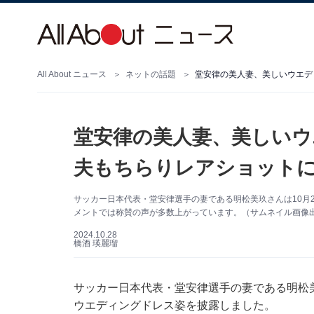
All About ニュース
ネットの話題
堂安律の美人妻、美しいウ
夫もちらりレアショット
サッカー日本代表・堂安律選手の妻である明松美玖さんは10月25
メントでは称賛の声が多数上がっています。（サムネイル画像出典：
2024.10.28
橋酒 瑛麗瑠
サッカー日本代表・堂安律選手の妻である明松美玖さ
ウエディングドレス姿を披露しました。