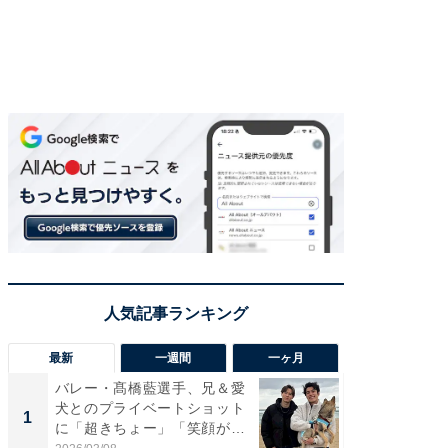
最新
一週間
一ヶ月
バレー・髙橋藍選手、兄＆愛
「さす
犬とのプライベートショット
は」高
1
1
に「超きちょー」「笑顔が見
災地を
れ...
「カ...