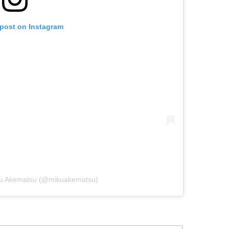
 post on Instagram
iku Akematsu (@mikuakematsu)