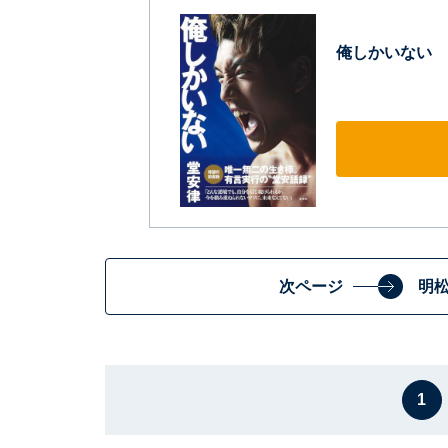
俺しかいない
次ページ
明
1