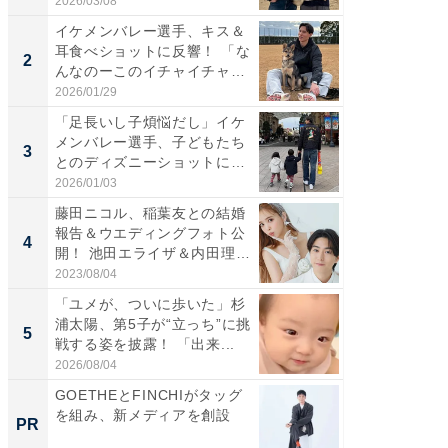
2026/03/08
2026/08/0
イケメンバレー選手、キス＆
「え、
耳食べショットに反響！ 「な
芸人、2
2
2
んなのーこのイチャイチャ
エットに
感...
2026/01/29
2026/08/0
「足長いし子煩悩だし」イケ
「脚が
メンバレー選手、子どもたち
横川尚
3
3
とのディズニーショットに
ムキな姿
「か...
刃...
2026/01/03
2026/08/0
藤田ニコル、稲葉友との結婚
「脳がバ
報告＆ウエディングフォト公
装姿が話
4
4
開！ 池田エライザ＆内田理
のお父さ
央...
2023/08/04
2026/08/0
「ユメが、ついに歩いた」杉
「急に
浦太陽、第5子が“立っち”に挑
る」広
5
5
戦する姿を披露！ 「出来...
ョット
た」の..
2026/08/04
2026/08/0
GOETHEとFINCHIがタッグ
【西野
を組み、新メディアを創設
刊『北
PR
PR
くか』