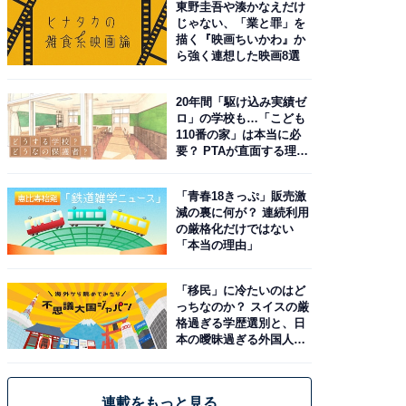
東野圭吾や湊かなえだけ
じゃない、「業と罪」を
描く『映画ちいかわ』か
ら強く連想した映画8選
20年間「駆け込み実績ゼ
ロ」の学校も…「こども
110番の家」は本当に必
要？ PTAが直面する理想
と現実
「青春18きっぷ」販売激
減の裏に何が？ 連続利用
の厳格化だけではない
「本当の理由」
「移民」に冷たいのはど
っちなのか？ スイスの厳
格過ぎる学歴選別と、日
本の曖昧過ぎる外国人政
策
連載をもっと見る