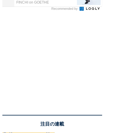
FINCHI on GOETHE
FINCHI o
Recommended by
注目の連載