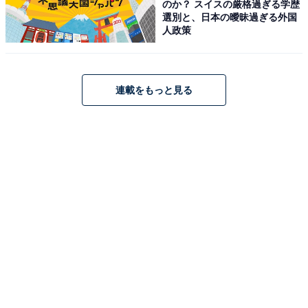
のか？ スイスの厳格過ぎる学歴
選別と、日本の曖昧過ぎる外国
人政策
こちらもおすすめ
『2024年秋の「月曜」新ドラマ』人気ランキン
グ！ 2位『嘘解きレトリック』、1位は？
連載をもっと見る
1
2