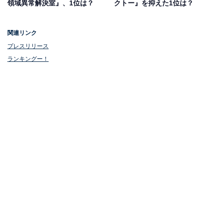
領域異常解決室』、1位は？
クトー』を抑えた1位は？
を舞台にした手に汗握るクライムサスペンスです。市原
さん演じる田胡悠人は圧倒的な詐欺の知識とセンスを兼
ね備え、刑期を終えたばかりの詐欺師。大物詐欺師の海
関連リンク
藤周役を陣内孝則さん、刑事の宮部ひかり役を内田理央
プレスリリース
さんが演じています。
ランキングー！