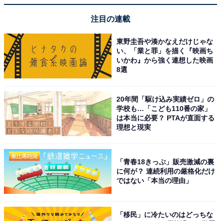
トには斎藤工さんや杉咲花さんなどが名を連ね、甘酸っ
注目の連載
ぱい青春や恋模様にも注目です。
東野圭吾や湊かなえだけじゃな
い、「業と罪」を描く『映画ち
次ページ
5位までのランキング結果を見る
いかわ』から強く連想した映画
8選
20年間「駆け込み実績ゼロ」の
学校も…「こども110番の家」
は本当に必要？ PTAが直面する
理想と現実
「青春18きっぷ」販売激減の裏
に何が？ 連続利用の厳格化だけ
ではない「本当の理由」
「移民」に冷たいのはどっちな