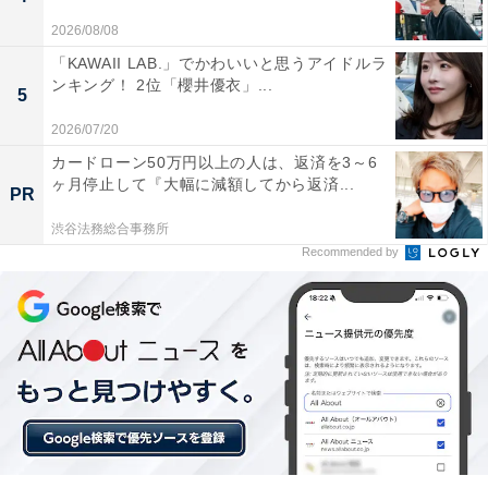
2026/08/08
「KAWAII LAB.」でかわいいと思うアイドルラ
ンキング！ 2位「櫻井優衣」...
5
2026/07/20
A post shared by 10月期日曜劇場『海に眠るダイヤモンド』【公式】 (
カードローン50万円以上の人は、返済を3～6
ヶ月停止して『大幅に減額してから返済...
PR
今回1位に選ばれたのは、『海に眠るダイヤモンド』
渋谷法務総合事務所
Recommended by
（TBS系）でした。
主演を務める神木隆之介さんは、ドラマ初の一人二役に
挑戦します。同ドラマは、昭和の高度経済成長期の“何も
ないけれど夢があり活力に満ちあふれた時代”と、現代
の“一見して何でもあるけれど若者が夢を持てない時
代”が描かれ、過去から現代に通じる希望を見つけ出して
いくヒューマンラブエンターテインメント。主要キャス