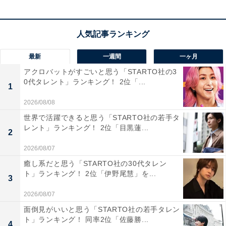
1位：『海に眠るダイヤモンド』
最新
一週間
一ヶ月
アクロバットがすごいと思う「STARTO社の3
0代タレント」ランキング！ 2位「...
1
2026/08/08
世界で活躍できると思う「STARTO社の若手タ
レント」ランキング！ 2位「目黒蓮...
2
2026/08/07
癒し系だと思う「STARTO社の30代タレン
ト」ランキング！ 2位「伊野尾慧」を...
3
View this post on Instagram
2026/08/07
面倒見がいいと思う「STARTO社の若手タレン
ト」ランキング！ 同率2位「佐藤勝...
4