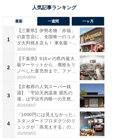
最新
一週間
一ヶ月
【三重県】伊勢名物「赤福」
【兵庫
の直営店に、全国唯一のコメ
ーメン
1
1
ダ大判焼き店も！ 東名阪・
再現した
伊...
道...
2026/08/06
2026/08/0
【千葉県】918㎡の県内最大
【三重
級マーケットから、廃校をリ
の直営
2
2
ノベした直売所まで。ファ
ダ大判焼
ー...
伊...
2026/08/06
2026/08/0
【京都府の人気スーパー銭
【千葉県
湯】「宇治天然温泉 源氏の
級マー
3
3
湯」は宇治市内唯一の天然温
ノベし
泉と...
ー...
2026/08/07
2026/08/0
「1000円には見えなかった」
ステラ
スタンダードプロダクツのリ
詰め放題
4
4
ュックが「高見えする」の...
00円で「
2026/08/03
2026/08/0