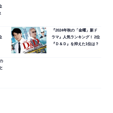
位
位
『2024年秋の「金曜」新ド
位
ラマ』人気ランキング！ 2位
『Ｄ＆Ｄ』を抑えた1位は？
の
と