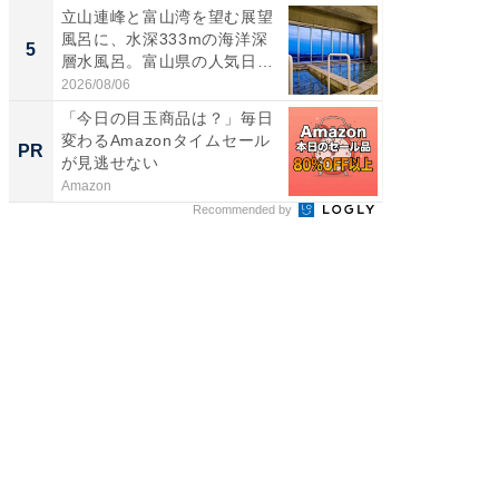
立山連峰と富山湾を望む展望
立山連
風呂に、水深333mの海洋深
風呂に、
5
5
層水風呂。富山県の人気日
層水風
帰...
帰...
2026/08/06
2026/08/0
「今日の目玉商品は？」毎日
競馬予
変わるAmazonタイムセール
書きま
PR
PR
が見逃せない
Amazon
他力本願
Recommended by