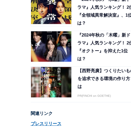
ラマ』人気ランキング！ 2
『全領域異常解決室』、1
は？
『2024年秋の「木曜」新ド
ラマ』人気ランキング！ 2
『オクトー』を抑えた1位
は？
【西野亮廣】つくりたいも
を追求できる環境の作り方
は
PR(FINCHI on GOETHE)
関連リンク
プレスリリース