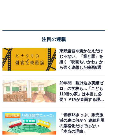
注目の連載
東野圭吾や湊かなえだけ
じゃない、「業と罪」を
描く『映画ちいかわ』か
ら強く連想した映画8選
20年間「駆け込み実績ゼ
ロ」の学校も…「こども
110番の家」は本当に必
要？ PTAが直面する理想
と現実
「青春18きっぷ」販売激
減の裏に何が？ 連続利用
の厳格化だけではない
「本当の理由」