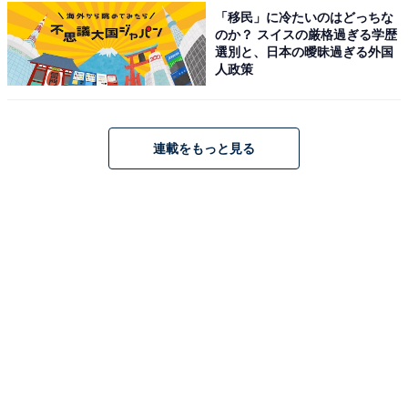
「移民」に冷たいのはどっちな
のか？ スイスの厳格過ぎる学歴
選別と、日本の曖昧過ぎる外国
画像出典：日本テレビ『放課後カルテ』
公式Webサイト
人政策
連載をもっと見る
松下洸平の無愛想キャラに「新鮮」「喋って1秒で