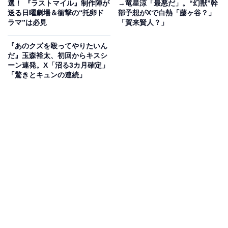
でもコントロールが効かない怖さと孤独に堪えながら、
選！ 『ラストマイル』制作陣が
→竜星涼「最悪だ」。“幻獣”幹
送る日曜劇場＆衝撃の“托卵ド
部予想がXで白熱「藤ヶ谷？」
「ただの居眠り」「サポっているだけ」「うそつき」と
ラマ”は必見
「賀来賢人？」
クラスメートや担任はおろか母親にまで信じてもらえ
ず、ゆきは自分が悪いのだと責めていました。
『あのクズを殴ってやりたいん
だ』玉森裕太、初回からキスシ
ーン連発。X「沼る3カ月確定」
「少なくとも疑ってかかることはしない」という牧野に
「驚きとキュンの連続」
本心を語るゆき。彼女がナルコレプシーという過眠症の
一種であると見抜いた牧野は、追い詰めた児童たちにも
責任があると指摘。児童たちもハッとさせられた様子を
見せます。「頑張って病気を治せばいい子になれるのか
な」「ここにいていいのかな」と涙を流すゆきに、牧野
は「周囲は分からないが、お前は変われるんじゃない
か」と声をかけるのでした。