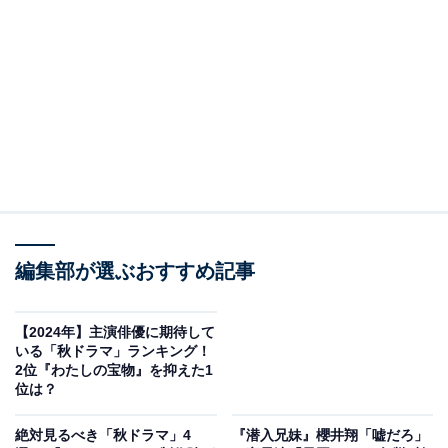
ちも6年2組の担任・篠谷（森川葵）もあぜん。その日、
授業中にもよく居眠りをしていまうゆき（増田梨沙）
は、いつものように保健室で寝ていると、牧野に「勝手
に寝るな」と言われ平穏が崩されてしまいます。
そんな中、やんちゃな児童・拓真（柊吾）が、宏哉（吉
田奏佑）と大和（山口暖人）を連れて裏山の立入禁止エ
リアで見つけた秘密基地へ行く途中、やぶの中で倒れて
しまいます。篠谷とともに現場へ向かった牧野により、
拓真がツツガムシ病（ダニの一種・ツツガムシに刺され
編集部が選ぶおすすめ記事
ることによって感染する疾患）であると判明。病院に運
ばれて事なきを得ます。
【2024年】主演俳優に期待して
いる「秋ドラマ」ランキング！
数日後、一向に居眠りが改善しないゆきについて篠谷は
2位『わたしの宝物』を抑えた1
位は？
牧野に相談。篠谷が児童の本心と向き合う難しさを語る
中、ゆきがグラウンドで倒れ、牧野が診ることに。自分
絶対見るべき「秋ドラマ」4
『潜入兄妹』櫻井翔「嘘だろ」