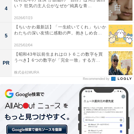
い？ 狂気の主人公がなぜか“純真な青...
4
2026/07/23
【ちいかわ最新話】「一生続いてくれ」ちいか
わたちの深い友情に感動の声。抱きしめ合...
5
「牧野先生さすがに初恋泥棒すぎる」
2025/02/04
【昭和43年以前生まれはロト６この数字を買
仏頂面でぶっきらぼうながら、医師として子どもたちに
うべき】6つの数字が「完全一致」する方...
PR
向き合う姿は真摯（しんし）そのもの。“冷たいけど優し
株式会社MURA
い”牧野の語る言葉一つひとつは、本質をとらえ核心をつ
Recommended by
いているぶん、キャラクターも相まって厳しく聞こえる
のでしょう。牧野によって悩みや問題を解決されたお調
子者の拓真は早くも彼に懐き、ゆきは「ちょっと変わっ
てるけど、私を初めて見つけてくれた先生だよ」と信頼
を寄せた様子。