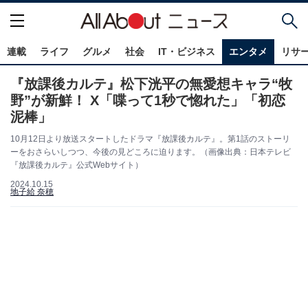
連載
ライフ
グルメ
社会
IT・ビジネス
エンタメ
リサ
『放課後カルテ』松下洸平の無愛想キャラ“牧
野”が新鮮！ X「喋って1秒で惚れた」「初恋
泥棒」
10月12日より放送スタートしたドラマ『放課後カルテ』。第1話のストーリ
ーをおさらいしつつ、今後の見どころに迫ります。（画像出典：日本テレビ
『放課後カルテ』公式Webサイト）
2024.10.15
地子給 奈穂