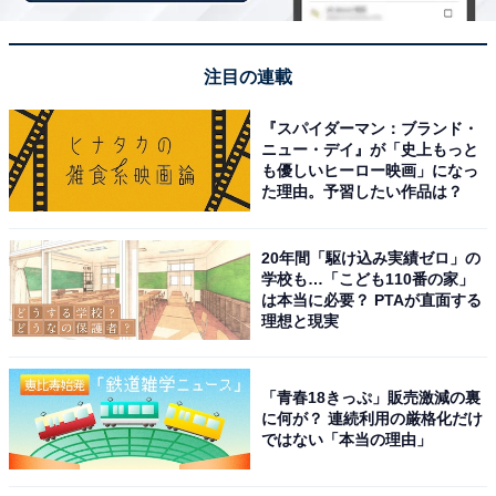
X（旧Twitter）ではトレンド入りし、「松下洸平演じる
牧野先生が想像以上に魅力的でびっくり」「上辺だけの
言葉じゃない、ちゃんと向き合って寄り添うような態度
注目の連載
と言葉選び、いいなあ…」「『わたしを初めて見つけて
くれた先生』でジーンとした」「アカンなこれは牧野先
『スパイダーマン：ブランド・
ニュー・デイ』が「史上もっと
生さすがに初恋泥棒すぎる」などのコメントが寄せられ
も優しいヒーロー映画」になっ
ています。
た理由。予習したい作品は？
20年間「駆け込み実績ゼロ」の
学校も…「こども110番の家」
は本当に必要？ PTAが直面する
理想と現実
「青春18きっぷ」販売激減の裏
に何が？ 連続利用の厳格化だけ
ではない「本当の理由」