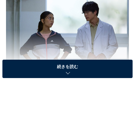
続きを読む
画像出典：日本テレビ『放課後カルテ』
公式Webサイト
第1話のあらすじ
小児科医の牧野（松下洸平）は、とある理由から「学校
医」として小学校へ赴任。仏頂面で「保健室にはなるべ
く来ないでもらいたい」とあいさつする牧野に、児童た