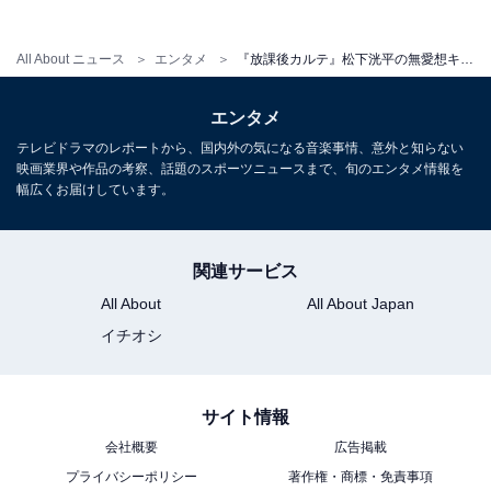
惚れた」の声
All About ニュース
エンタメ
『放課後カルテ』松下洸平の無愛想キャラ“牧野”が新鮮！ X「喋って1秒で惚れた」「初恋泥棒」
また、ふわふわした笑顔の優しい青年を演じることが多
かった松下洸平さんが、本作では口が悪くクールな無愛
エンタメ
想キャラを好演。
テレビドラマのレポートから、国内外の気になる音楽事情、意外と知らない
映画業界や作品の考察、話題のスポーツニュースまで、旬のエンタメ情報を
Xでは「このタイプの松下洸平さんあんまり見ないから
幅広くお届けしています。
新鮮」「クールで無愛想だけど、声質が穏やかだからか
怖くなりすぎなくて良いね」「めちゃくちゃ新鮮なはず
関連サービス
なのに似合いすぎてて新鮮感全くないの面白すぎる……
All About
All About Japan
喋って1秒で惚れた」「本当にかっこ良すぎる。元々沼
イチオシ
る人なのにこのドラマの松下さん見たら皆沼るよ…」な
どのコメントが続出しています。
サイト情報
第1話ラストでは、児童の1人が「うわさで聞いたんだけ
会社概要
広告掲載
ど……牧野先生、患者を殺したらしいよ」と友達に耳打
プライバシーポリシー
著作権・商標・免責事項