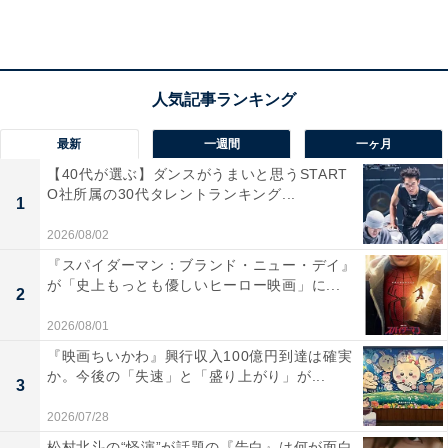
最新
一週間
一ヶ月
【40代が選ぶ】ダンスがうまいと思うSTART
O社所属の30代タレントランキング...
1
画像出典：日本テレビ『放課後カルテ』
公式Webサイト
2026/08/02
『スパイダーマン：ブランド・ニュー・デイ』
が「史上もっとも優しいヒーロー映画」に...
2
2026/08/01
『映画ちいかわ』興行収入100億円到達は確実
か。今後の「失速」と「盛り上がり」が...
3
2026/07/28
松村北斗の“怪演”が話題の『告白』は何が面白