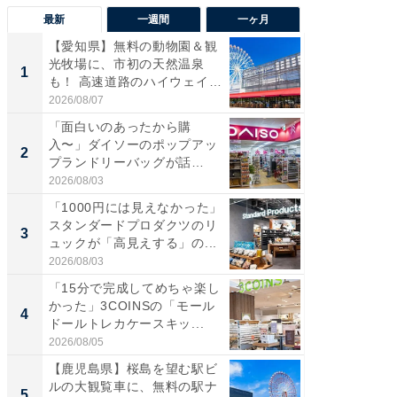
最新
一週間
一ヶ月
【愛知県】無料の動物園＆観
【兵庫
光牧場に、市初の天然温泉
ーメン
1
1
も！ 高速道路のハイウェイオ
再現した
ア...
道...
2026/08/07
2026/08/0
「面白いのあったから購
【三重
入〜」ダイソーのポップアッ
の直営
2
2
プランドリーバッグが話
ダ大判焼
題。“さま...
伊...
2026/08/03
2026/08/0
「1000円には見えなかった」
【千葉県
スタンダードプロダクツのリ
級マー
3
3
ュックが「高見えする」の...
ノベし
ー...
2026/08/03
2026/08/0
「15分で完成してめちゃ楽し
「100
かった」3COINSの「モール
スタン
4
4
ドールトレカケースキッ...
ュックが
2026/08/05
2026/08/0
【鹿児島県】桜島を望む駅ビ
立山連
ルの大観覧車に、無料の駅ナ
風呂に、
5
5