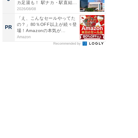
カ足湯も！ 駅ナカ・駅直結
層水風
ス...
帰...
2026/08/08
2026/08/0
「え、こんなセールやってた
「え、
の？」80％OFF以上が続々登
の？」8
PR
PR
場！Amazonの本気が...
場！Ama
Amazon
Amazon
Recommended by