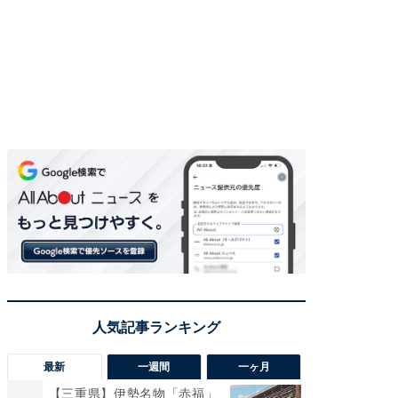
最新
一週間
一ヶ月
【三重県】伊勢名物「赤福」
【兵庫