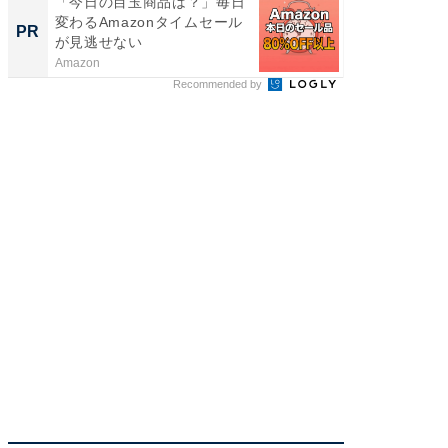
「今日の目玉商品は？」毎日
「え、
変わるAmazonタイムセール
の？」8
PR
PR
が見逃せない
場！Ama
Amazon
Amazon
Recommended by