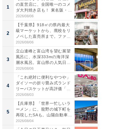
の直営店に、全国唯一のコメ
ーメン
1
1
ダ大判焼き店も！ 東名阪・
再現した
伊...
道...
2026/08/06
2026/08/0
【千葉県】918㎡の県内最大
【三重
級マーケットから、廃校をリ
「鈴鹿天
2
2
ノベした直売所まで。ファ
は100
ー...
2026/08/06
2026/08/0
立山連峰と富山湾を望む展望
「ミニオ
風呂に、水深333mの海洋深
ッグ！ 
3
3
層水風呂。富山県の人気日
ど、夏限
帰...
2026/08/06
2026/08/0
「これ絶対に便利なやつや」
【埼玉
ダイソーの折り畳み式ランド
「行田天
4
4
リーバスケットが高評価「使
は和の
わ...
が...
2026/08/03
2026/08/0
【兵庫県】「世界一忙しいラ
【石川
ーメン」に、龍野の城下町を
湯】「天
5
5
再現したSAも。山陽自動車
賀ゆめ
道...
お...
2026/08/04
2026/08/0