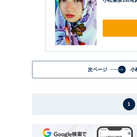
小松菜奈1st写真集
次ページ
小
1