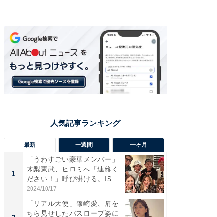
最新
一週間
一ヶ月
「うわすごい豪華メンバー」
「さす
木梨憲武、ヒロミへ「連絡く
は」高
1
1
ださい！」呼び掛ける。IS
災地を
S...
「カ...
2024/10/17
2026/08/0
「リアル天使」篠崎愛、肩を
「女の
ちら見せしたバスローブ姿に
介、バ