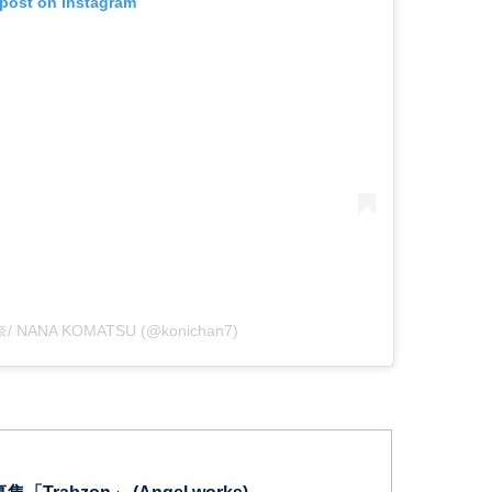
 post on Instagram
奈/ NANA KOMATSU (@konichan7)