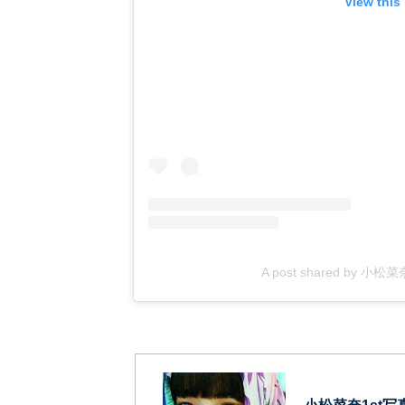
View this
A post shared by 小松菜