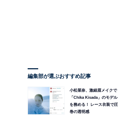
編集部が選ぶおすすめ記事
小松菜奈、激細眉メイクで
「Chika Kisada」のモデル
を務める！ レース衣装で圧
巻の透明感