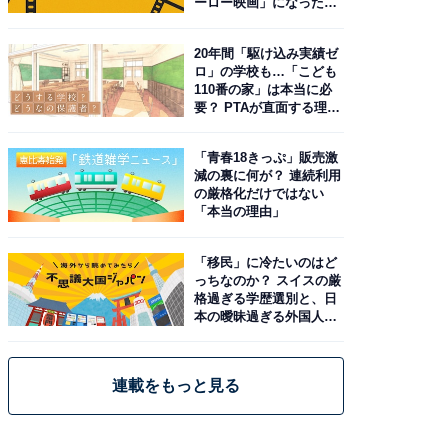
ーロー映画」になった理
由。予習したい作品は？
20年間「駆け込み実績ゼ
ロ」の学校も…「こども
110番の家」は本当に必
要？ PTAが直面する理想
と現実
「青春18きっぷ」販売激
減の裏に何が？ 連続利用
の厳格化だけではない
「本当の理由」
「移民」に冷たいのはど
っちなのか？ スイスの厳
格過ぎる学歴選別と、日
本の曖昧過ぎる外国人政
策
連載をもっと見る