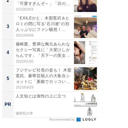
2
2
「可愛すぎんぞ～」「目の表
らのプレ
情...
愛...
2023/03/03
2026/08/0
「EXILEかと」木梨憲武＆ヒ
「脚が
ロミの間に写る“石川遼”の別
横川尚
3
3
人っぷりにファン騒然！...
ムキな姿
刃...
2022/09/09
2026/08/0
篠崎愛、豊満な胸元あらわな
「え、
セクシー写真に「大変けしか
芸人、2
4
4
らんです」「天下一の美女で
エットに
す...
2022/01/05
2026/08/0
フジテレビ社長の姿も！ 木梨
「脳がバ
憲武、豪華芸能人の大集合シ
装姿が話
5
5
ョットに「素敵でカッコい
のお父さ
い...
2023/09/29
2026/08/0
人文知とは個性の上に立つ
一橋・
らが語
PR
PR
貫教育
國學院大學
一橋大学
Recommended by