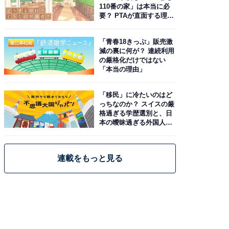
110番の家」は本当に必
要？ PTAが直面する理想
と現実
「青春18きっぷ」販売激
減の裏に何が？ 連続利用
の厳格化だけではない
「本当の理由」
「移民」に冷たいのはど
っちなのか？ スイスの厳
格過ぎる学歴選別と、日
本の曖昧過ぎる外国人政
策
連載をもっと見る