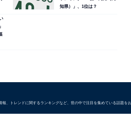
知県）」、1位は？
い
」
福
情報、トレンドに関するランキングなど、世の中で注目を集めている話題を