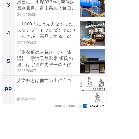
風呂に、水深333mの海洋深
級マー
3
3
層水風呂。富山県の人気日
ノベし
帰...
ー...
2026/08/06
2026/08/0
「1000円には見えなかった」
ステラ
スタンダードプロダクツのリ
詰め放題
4
4
ュックが「高見えする」の...
00円で「
2026/08/03
2026/08/0
【京都府の人気スーパー銭
立山連
湯】「宇治天然温泉 源氏の
風呂に、
5
5
湯」は宇治市内唯一の天然温
層水風
泉と...
帰...
2026/08/07
2026/08/0
人文知とは個性の上に立つ
人文知
PR
PR
國學院大學
國學院大
Recommended by