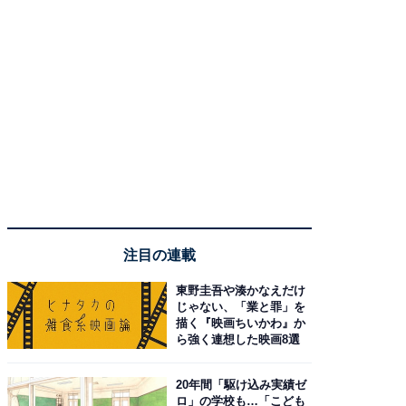
注目の連載
東野圭吾や湊かなえだけ
じゃない、「業と罪」を
描く『映画ちいかわ』か
ら強く連想した映画8選
20年間「駆け込み実績ゼ
ロ」の学校も…「こども