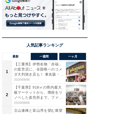
最新
一週間
一ヶ月
【三重県】伊勢名物「赤福」
【兵庫
の直営店に、全国唯一のコメ
ーメン
1
1
ダ大判焼き店も！ 東名阪・
再現した
伊...
道...
2026/08/06
2026/08/0
【千葉県】918㎡の県内最大
【三重
級マーケットから、廃校をリ
の直営
2
2
ノベした直売所まで。ファ
ダ大判焼
ー...
伊...
2026/08/06
2026/08/0
立山連峰と富山湾を望む展望
【千葉県