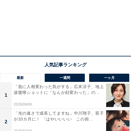
最新
一週間
一ヶ月
「急に人相変わった気がする」広末涼子、地上
波復帰ショットに「なんか顔変わった」の...
1
2026/08/06
「光の速さで成長してますね」中川翔子、双子
が10カ月に！ 「はやいいいい この前...
2