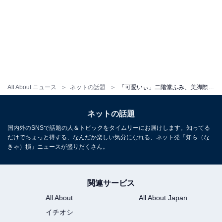
All About ニュース
ネットの話題
「可愛いぃ」二階堂ふみ、美脚際立つ“犬とわたし”ショットを披露！ 「あまりにも御美脚で倒れました」
ネットの話題
国内外のSNSで話題の人＆トピックをタイムリーにお届けします。知ってる
だけでちょっと得する、なんだか楽しい気分になれる、ネット発「知ら（な
きゃ）損」ニュースが盛りだくさん。
関連サービス
All About
All About Japan
イチオシ