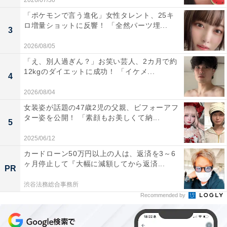
2026/07/30
「ポケモンで言う進化」女性タレント、25キ
ロ増量ショットに反響！ 「全然パーツ埋...
3
2026/08/05
「え、別人過ぎん？」お笑い芸人、2カ月で約
12kgのダイエットに成功！ 「イケメ...
4
2026/08/04
女装姿が話題の47歳2児の父親、ビフォーアフ
ター姿を公開！ 「素顔もお美しくて納...
5
2025/06/12
カードローン50万円以上の人は、返済を3～6
ヶ月停止して『大幅に減額してから返済...
PR
渋谷法務総合事務所
Recommended by